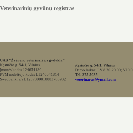
Veterinarinių gyvūnų registras
UAB “Žvėryno veterinarijos gydykla”
Kęstučio g. 54/1, Vilnius
Kęstučio g. 54/1, Vilnius
Įmonės kodas 124654130
Darbo laikas: I-V 8.30-20.00; VI 9.
PVM mokėtojo kodas LT246541314
Tel. 275 5035
Swedbank: a/s LT237300010083765932
veterinaras@ymail.com