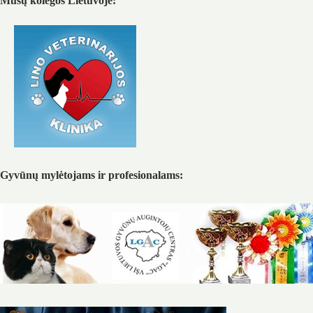
Mūsų kolegos Lietuvoje:
Gyvūnų mylėtojams ir profesionalams: