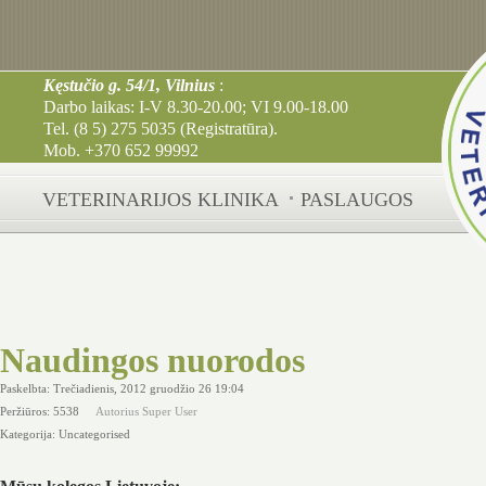
Kęstučio g. 54/1, Vilnius
:
Darbo laikas: I-V 8.30-20.00; VI 9.00-18.00
Tel. (8 5) 275 5035 (Registratūra).
Mob. +370 652 99992
VETERINARIJOS KLINIKA
PASLAUGOS
Naudingos nuorodos
Paskelbta: Trečiadienis, 2012 gruodžio 26 19:04
Peržiūros: 5538
Autorius Super User
Kategorija:
Uncategorised