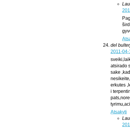
Lau
201
Pag
šird
gyv
Ats
del bulter
2011-04-
sveiki,la
atsirado 
sake ,kad
nesikeite
erkutes ,
i terpent
pats,nore
tyrimu,ac
Atsakyti
Lau
201