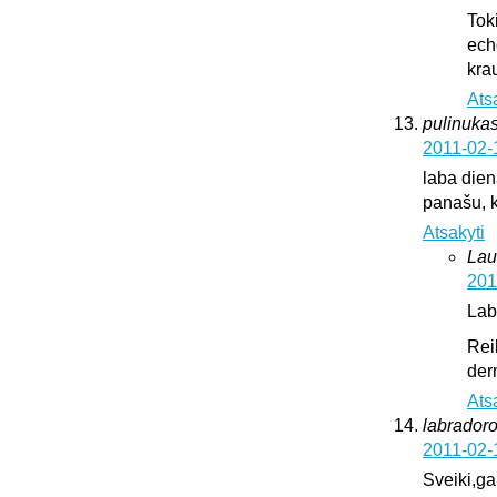
Tok
ech
krau
Ats
pulinukas
2011-02-
laba diena
panašu, k
Atsakyti
Lau
201
Lab
Rei
der
Ats
labrador
2011-02-
Sveiki,ga