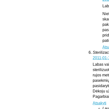
Lab
Nie
ska
pak
pas
pri
pat
Ats
Sterilizac
2011-01-
Labas vak
sterilizuo
rujos met
pasekmių 
pasidary
Dėkoju u
Pagarbia
Atsakyti
Lau