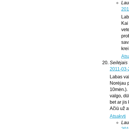
Lau
201
Lab
Kai
vete
pro
sav
krei
Ats
Seilėjais
2011-03-
Labas va
Norėjau p
10mėn.). 
valgo, dū
bet ar ji
Ačiū už 
Atsakyti
Lau
201