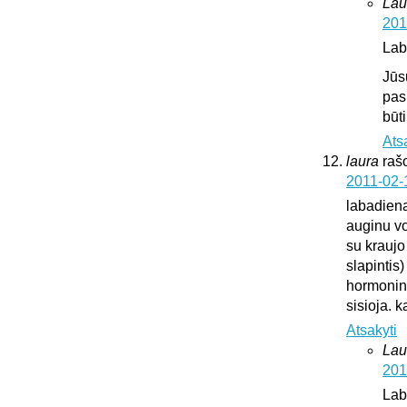
Lau
201
Lab
Jūs
pas
būt
Ats
laura
raš
2011-02-
labadien
auginu vok
su kraujo
slapintis
hormonini
sisioja. k
Atsakyti
Lau
201
Lab