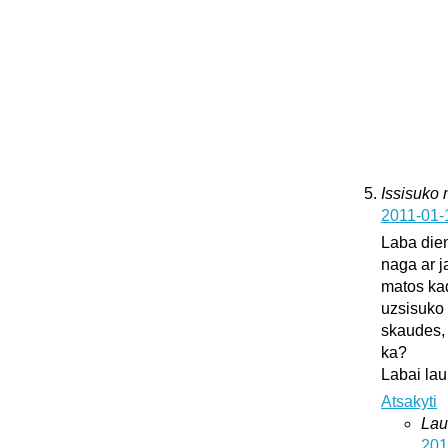
Issisuko
2011-01-
Laba dien
naga ar j
matos kad
uzsisuko 
skaudes, 
ka?
Labai lau
Atsakyti
Lau
201