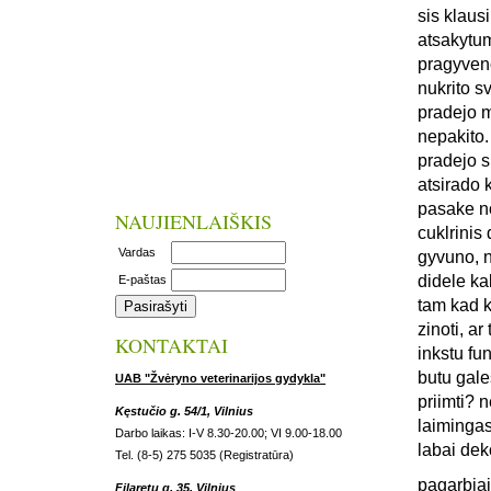
sis klaus
atsakytum
pragyveno
nukrito s
pradejo m
nepakito.
pradejo s
atsirado 
pasake no
NAUJIENLAIŠKIS
cuklrinis 
Vardas
gyvuno, n
didele ka
E-paštas
tam kad k
zinoti, a
KONTAKTAI
inkstu fun
butu gale
UAB "Žvėryno veterinarijos gydykla"
priimti? 
Kęstučio g. 54/1, Vilnius
laiminga
Darbo laikas: I-V 8.30-20.00; VI 9.00-18.00
labai dek
Tel. (8-5) 275 5035 (Registratūra)
pagarbiai
Filaretų g. 35, Vilnius