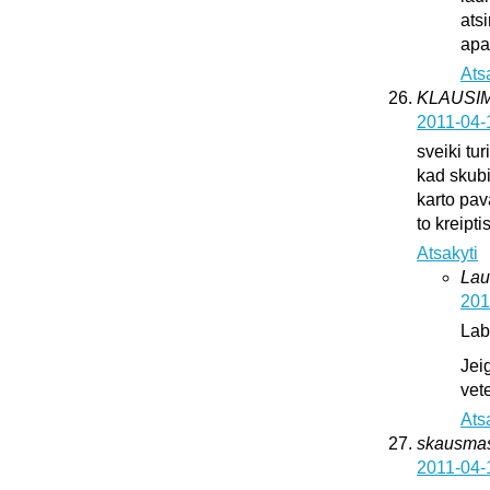
ats
apat
Ats
KLAUSI
2011-04-
sveiki tur
kad skub
karto pava
to kreipti
Atsakyti
Lau
201
Lab
Jei
vete
Ats
skausma
2011-04-