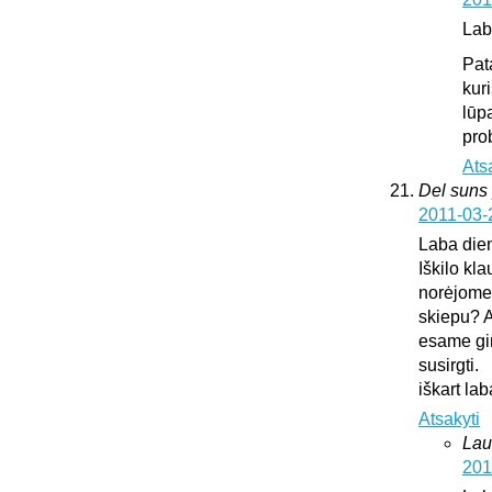
Lab
Pat
kur
lūp
pro
Ats
Del suns 
2011-03-
Laba die
Iškilo kl
norėjome 
skiepu? A
esame gir
susirgti.
iškart l
Atsakyti
Lau
201