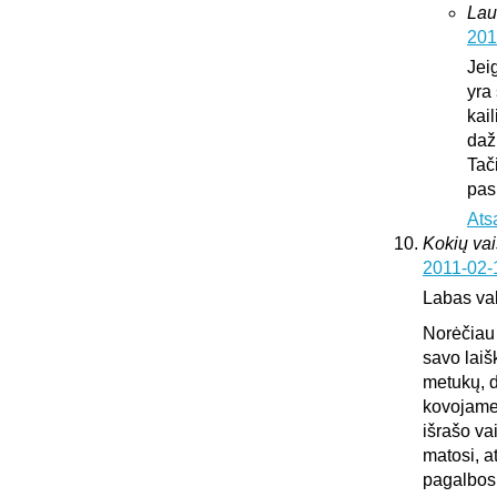
Lau
201
Jei
yra 
kai
daž
Tač
pas
Ats
Kokių vai
2011-02-
Labas va
Norėčiau 
savo laiš
metukų, d
kovojame,
išrašo va
matosi, a
pagalbos.