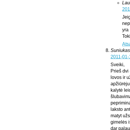
Lau
201
Jei
nepa
yra
Tok
Ats
Suniukas
2011-01-
Sveiki,
Prieš dvi
lovos ir 
apžiūrėju
kalytė lei
šlubavima
peprimina 
laksto an
matyt užs
girnelės 
dar palau