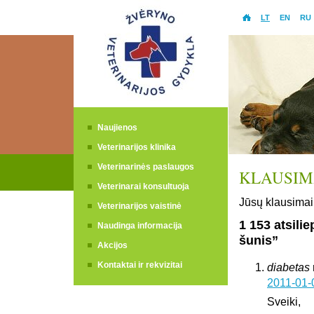
LT
EN
RU
Naujienos
Veterinarijos klinika
Veterinarinės paslaugos
KLAUSIMA
Veterinarai konsultuoja
Jūsų klausimai 
Veterinarijos vaistinė
1 153 atsili
Naudinga informacija
šunis”
Akcijos
Kontaktai ir rekvizitai
diabetas
2011-01-
Sveiki,