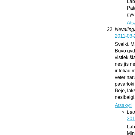
Lab
Pat
gyv
Ats
Nevaling
2011-03-
Sveiki. M
Buvo gydy
vistiek š
nes jis n
ir toliau
veterinar
pavartoki
Beje, lak
nesibaig
Atsakyti
Lau
201
Lab
Min