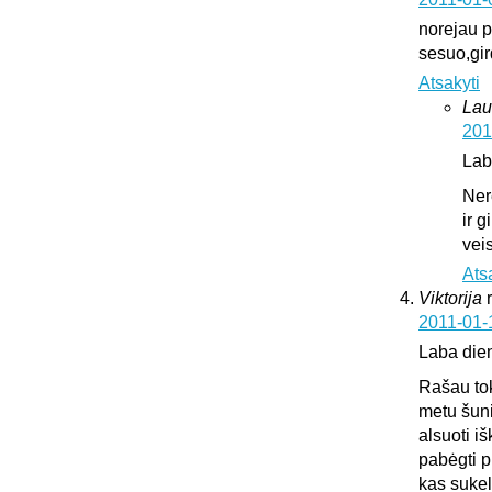
norejau pa
sesuo,gir
Atsakyti
Lau
201
Lab
Ner
ir 
vei
Ats
Viktorija
2011-01-
Laba die
Rašau tok
metu šuni
alsuoti i
pabėgti p
kas sukeli