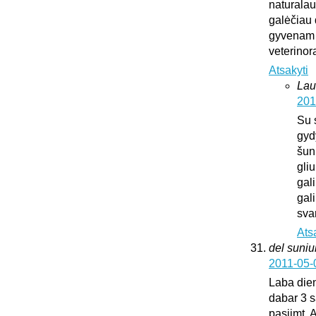
naturalaus
galėčiau d
gyvenam u
veterinora
Atsakyti
Lau
201
Su 
gyd
šun
gliu
gali
gali
sva
Ats
del suni
2011-05-
Laba dien
dabar 3 s
pasiimt. 