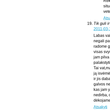
Rek
sit
vet
Ats
Tik guli i
2011-03-
Labas vak
negali pa
radome gu
visas sv
jam pilva
palakstyti
Tai vat,m
ją isvėmė
ir jis da
galvos ne
kas jam y
nedirba, 
dėkojame 
Atsakyti