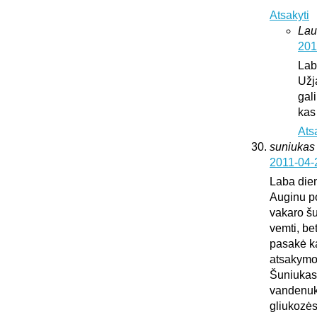
Atsakyti
Lau
201
Lab
Užj
gali
kas
Ats
suniukas
2011-04-
Laba die
Auginu po
vakaro šu
vemti, be
pasakė kad
atsakymo
Šuniukas 
vandenuko
gliukozės