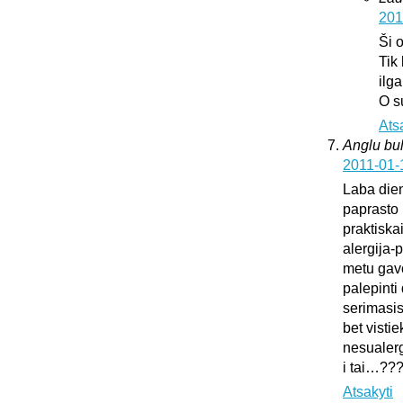
201
Ši 
Tik
ilg
O s
Ats
Anglu bul
2011-01-
Laba dien
paprasto 
praktiska
alergija-
metu gavo
palepinti 
serimasi
bet vistie
nesualerg
i tai…??
Atsakyti