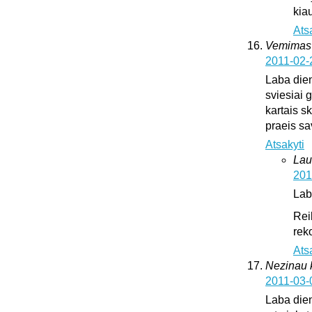
kia
Ats
Vemimas
2011-02-
Laba dien
sviesiai 
kartais sk
praeis s
Atsakyti
Lau
201
Lab
Rei
rek
Ats
Nezinau k
2011-03-
Laba dien