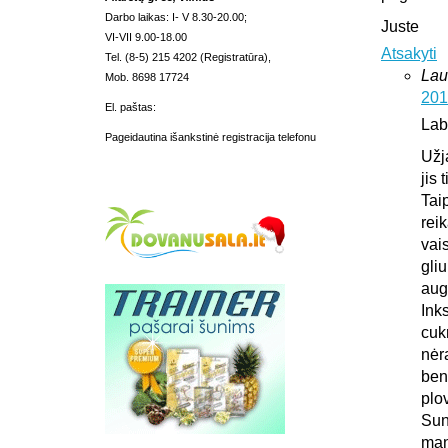
Darbo laikas: I- V 8.30-20.00;
Juste
VI-VII 9.00-18.00
Atsakyti
Tel. (8-5) 215 4202 (Registratūra),
Lau
Mob. 8698 17724
201
El. paštas:
Lab
Pageidautina išankstinė registracija telefonu
Užj
jis 
Tai
rei
vais
gliu
aug
Ink
cuk
nėr
ben
plo
Sun
man