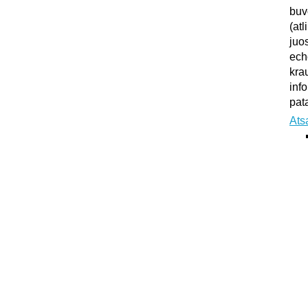
buv
(atl
juo
ech
kra
inf
pata
Ats