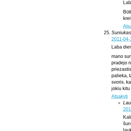
Lab
Būt
krei
Ats
Suniukas
2011-04-
Laba die
mano suni
pradejo n
priezasti
palieka, 
svoris. k
jokiu kit
Atsakyti
Lau
201
Kali
šun
lauk