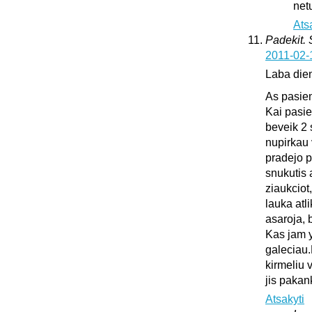
netu
Ats
Padekit.
2011-02-
Laba die
As pasie
Kai pasie
beveik 2 
nupirkau 
pradejo pl
snukutis 
ziaukciot
lauka atli
asaroja, 
Kas jam y
galeciau.
kirmeliu 
jis pakan
Atsakyti