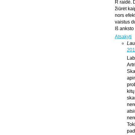
R raidė. 
žiūrėt ka
nors efek
vaistus d
Iš anksto
Atsakyti
Lau
201
Lab
Art
Ska
api
pro
kit
ska
ner
atsi
ner
Tok
pad