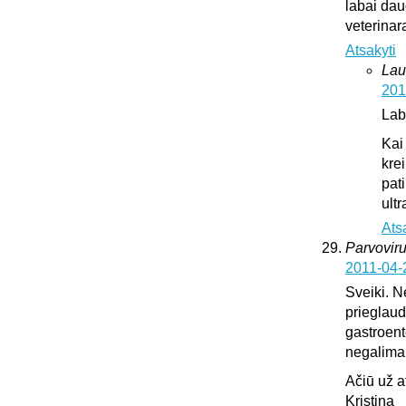
labai dau
veterinar
Atsakyti
Lau
201
Lab
Kai
krei
pat
ultr
Ats
Parvoviru
2011-04-
Sveiki. N
prieglaud
gastroente
negalima l
Ačiū už 
Kristina