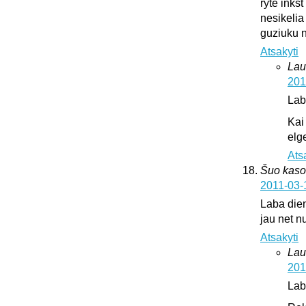
ryte inks
nesikelia
guziuku 
Atsakyti
Lau
201
Lab
Kai
elge
Ats
Šuo kaso
2011-03-
Laba dien
jau net nu
Atsakyti
Lau
201
Lab