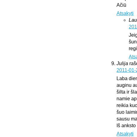
Ačiū
Atsakyti
Lau
201
Jei
šun
regi
Ats
Julija
raš
2011-01-
Laba die
auginu au
šilta ir š
namie api
reikia ku
šuo laimi
sausu mai
Iš anksto
Atsakyti