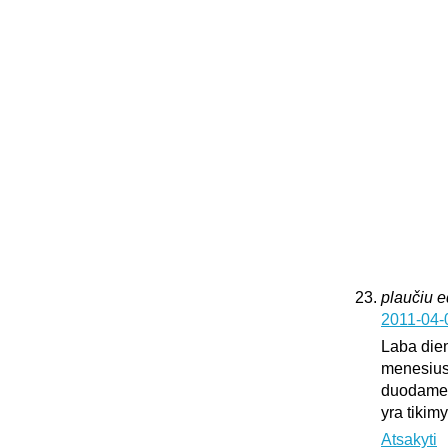
plaučiu 
2011-04-
Laba dien
menesius
duodame k
yra tikim
Atsakyti