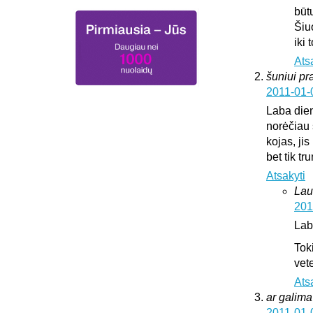
būt
Šiu
iki
Ats
šuniui pr
2011-01-
Laba die
norėčiau 
kojas, jis
bet tik t
Atsakyti
Lau
201
Lab
Tok
vete
Ats
ar galima 
2011-01-