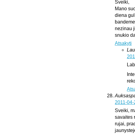
Sveiki,
Mano suo
diena gul
bandeme ji
nezinau j
snukio da
Atsakyti
Lau
201
Lab
Int
rek
Ats
Auksaspal
2011-04-
Sveiki, m
savaites 
rujai, pr
jaunystej