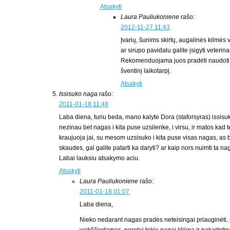
Atsakyti
Laura Pauliukoniene
rašo:
2012-11-27 11:43
Įvarių, šunims skirtų, augalinės kilmės 
ar sirupo pavidalu galite įsigyti veterina
Rekomenduojama juos pradėti naudoti d
šventinį laikotarpį.
Atsakyti
Issisuko naga
rašo:
2011-01-18 11:48
Laba diena, turiu beda, mano kalyte Dora (staforsyras) issisu
nezinau bet nagas i kita puse uzsilenke, i virsu, ir matos kad 
kraujuoja jai, su mesom uzsisuko i kita puse visas nagas, as bi
skaudes, gal galite patarti ka daryti? ar kaip nors nuimti ta na
Labai lauksiu atsakymo aciu.
Atsakyti
Laura Pauliukoniene
rašo:
2011-01-18 01:07
Laba diena,
Nieko nedarant nagas pradės neteisingai priauginėti