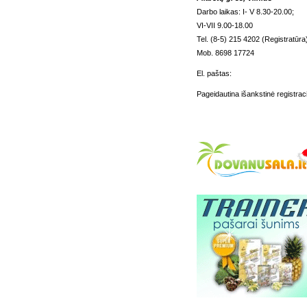
Darbo laikas: I- V 8.30-20.00;
VI-VII 9.00-18.00
Tel. (8-5) 215 4202 (Registratūra
Mob. 8698 17724
El. paštas:
Pageidautina išankstinė registraci