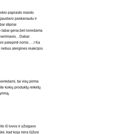
jokio paprasto maisto
i gaudavo paskanautu ir
ai stipriai
o labai gerai,bet noredama
sus serimasis…Dabar
ni palepinti norisi….:/ Ka
 nebus alergines reakcijos
kenkdami, tai visų pirma
osite kokių produktų reikėtų
yrimą.
to iš lovos ir užsigavo
akė, kad koja nėra lūžusi