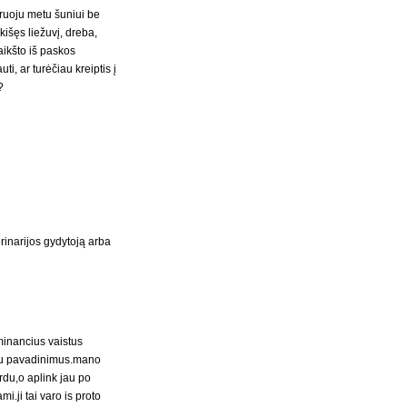
ruoju metu šuniui be
kišęs liežuvį, dreba,
aikšto iš paskos
i, ar turėčiau kreiptis į
?
inarijos gydytoją arba
minancius vaistus
 ju pavadinimus.mano
ardu,o aplink jau po
i.ji tai varo is proto