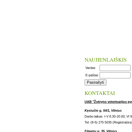
NAUJIENLAIŠKIS
Vardas
E-paštas
KONTAKTAI
UAB "Žvėryno veterinarijos gy
Kęstučio g. 54/1, Vilnius
Darbo laikas: I-V 8.30-20.00; VI 
Tel. (8-5) 275 5035 (Registratūra
Filaretų g. 35, Vilnius