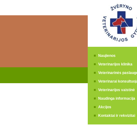
Naujienos
Veterinarijos klinika
Veterinarinės paslaug
Veterinarai konsultuoj
Veterinarijos vaistinė
Naudinga informacija
Akcijos
Kontaktai ir rekvizitai