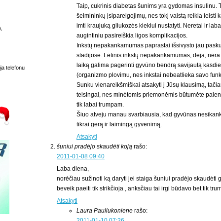
Taip, cukrinis diabetas šunims yra gydomas insulinu. 
šeimininkų įsipareigojimų, nes tokį vaistą reikia leisti 
imti kraujuką gliukozės kiekiui nustatyti. Neretai ir lab
),
augintiniu pasireiškia ligos komplikacijos.
Inkstų nepakankamumas paprastai išsivysto jau pasku
stadijose. Lėtinis inkstų nepakankamumas, deja, nėra
laiką galima pagerinti gyvūno bendrą savijautą kasdi
ja telefonu
(organizmo plovimu, nes inkstai nebeatlieka savo funk
Sunku vienareikšmiškai atsakyti į Jūsų klausimą, tač
teisingai, nes minėtomis priemonėmis būtumėte pale
tik labai trumpam.
Šiuo atveju manau svarbiausia, kad gyvūnas nesikanki
tikrai gerą ir laimingą gyvenimą.
Atsakyti
šuniui pradėjo skaudėti koją
rašo:
2011-01-08 09:40
Laba diena,
norėčiau sužinoti ką daryti jei staiga šuniui pradėjo skaudėti g
beveik paeiti tik strikčioja , anksčiau tai irgi būdavo bet tik tr
Atsakyti
Laura Pauliukoniene
rašo:
2011-01-10 07:26