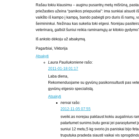
Rašau tokiu klausimu – auginu pusantrų metų mišrūną, pasta
priežasties užeina “panikos priepuoliai”: ima sunkiai alsuoti iš
vaikšto iš kampo į kampą, bando pabėgti pro duris iš namų, v
šeimininkui. Nežinau kas sukelia toki elgesi. Norėjau pasiteiraut
veterinarą, galbūt šuniui reikia raminamųjų ar kitokio gydymo
Iš anksto dėkoju už atsakymą.
Pagarbiai, Viktorija
Atsakyti
Laura Pauliukoniene
rašo:
2011-01-18 01:17
Laba diena,
Rekomenduojame su gyvūnų pasikonsultuoti pas veter
gyvūnų elgesio specialistą.
Atsakyti
nervai
rašo:
2012-11-05 07:55
sveiki.as norejau paklaust kokiu augalinius ra
patartumet sunims.butu gerai jei parasytumet
suniui 12 metu,5 kg svorio.jis paniskai bijo fet
truputuka pradeda siausti vaikai vis sprogdindam