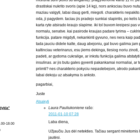
misruna suni (kolis su aviganiu). pragyvenome kartu 11 m. pe
drastiskai nukrito svoris (apie 14 kg), nors anksciau buvo nutu
maziau valgyti, labai daug gerti, miegoti. charakteris nepakit
oda, ji pagydem. taciau jis pradejo sunkiai slapintis, po kelis
karta ryte atsirado kraujo slapime. iki tol buvom kreipesi pas 
normalu, senatve. kai pasirode kraujas padare tyrima – cuklrin
funkcija. patare migdyti, nekankinti gyvuno, nes nera kaip pad
tada jauciu didele kalte, daug abejoniu, gal buvo galima jam
kaltinciau veterinarus, esu jiems dekinga, tiesiog noriu zinoti
padeti, ar gydoma cukralige, ar inkstu funkcija galima atstatyt
insulinas. ar jis butu gales gyventi pakankamai normaliai, ar 
priimti? nes charakterio pokyciu nepastebejom, atrodo pak
labai dekoju uz atsakyma is anksto.
pagarbiai,
Juste
Atsakyti
Laura Pauliukoniene
rašo:
dykla"
2011-01-10 07:28
Laba diena,
9.00-18.00
)
Užjaučiu Jus dėl netekties. Tačiau sergant minėtomis lig
jautėsi.