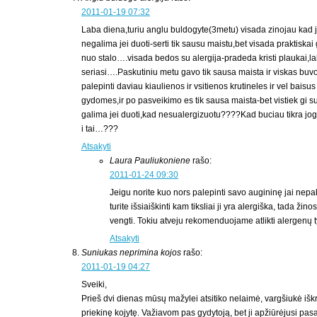
2011-01-19 07:32
Laba diena,turiu anglu buldogyte(3metu) visada zinojau kad 
negalima jei duoti-serti tik sausu maistu,bet visada praktiska
nuo stalo….visada bedos su alergija-pradeda kristi plaukai,lab
seriasi….Paskutiniu metu gavo tik sausa maista ir viskas buv
palepinti daviau kiaulienos ir vsitienos krutineles ir vel bai
gydomes,ir po pasveikimo es tik sausa maista-bet vistiek gi su
galima jei duoti,kad nesualergizuotu????Kad buciau tikra jog
i tai…???
Atsakyti
Laura Pauliukoniene
rašo:
2011-01-24 09:30
Jeigu norite kuo nors palepinti savo augininę jai nepa
turite išsiaiškinti kam tiksliai ji yra alergiška, tada žin
vengti. Tokiu atveju rekomenduojame atlikti alergenų t
Atsakyti
Suniukas neprimina kojos
rašo:
2011-01-19 04:27
Sveiki,
Prieš dvi dienas mūsų mažylei atsitiko nelaimė, vargšiukė iškri
priekinę kojytę. Važiavom pas gydytoją, bet ji apžiūrėjusi pas