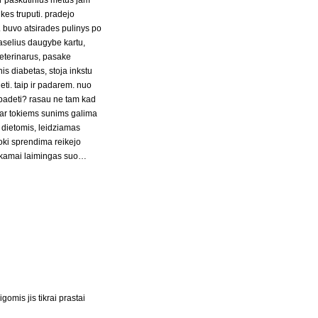
r paskutinius metus jam
kes truputi. pradejo
o. buvo atsirades pulinys po
 laselius daugybe kartu,
veterinarus, pasake
is diabetas, stoja inkstu
eti. taip ir padarem. nuo
 padeti? rasau ne tam kad
, ar tokiems sunims galima
i dietomis, leidziamas
toki sprendima reikejo
ankamai laimingas suo…
omis jis tikrai prastai