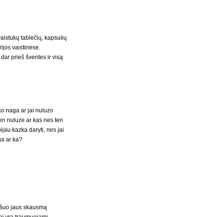
vaistukų tablečių, kapsulių
rijos vaistinėse.
ar prieš šventes ir visą
ko naga ar jai nuluzo
ten nuluze ar kas nes ten
jau kazka daryti, nes jai
ga ar ka?
, šuo jaus skausmą