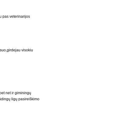
 pas veterinarijos
sesuo,girdejau visokiu
et net ir giminingų
ūdingų ligų pasireiškimo