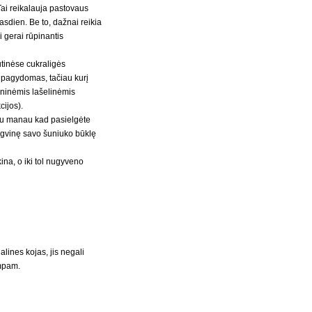
Tai reikalauja pastovaus
kasdien. Be to, dažnai reikia
ai gerai rūpinantis
tinėse cukraligės
 pagydomas, tačiau kurį
eninėmis lašelinėmis
cijos).
iau manau kad pasielgėte
ngvinę savo šuniuko būklę
na, o iki tol nugyveno
alines kojas, jis negali
umpam.