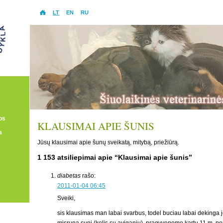
LT
EN
RU
os
KLAUSIMAI APIE ŠUNIS
a
Jūsų klausimai apie šunų sveikatą, mitybą, priežiūrą.
1 153 atsiliepimai apie “Klausimai apie šunis”
diabetas
rašo:
2011-01-04 06:45
Sveiki,
sis klausimas man labai svarbus, todel buciau labai dekinga j