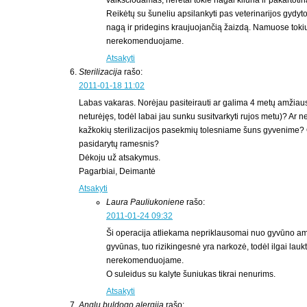
vaikščiodamas, neretai tokie nagai kliūna ir pakartoti
Reikėtų su šuneliu apsilankyti pas veterinarijos gydyto
nagą ir pridegins kraujuojančią žaizdą. Namuose tokių
nerekomenduojame.
Atsakyti
Sterilizacija
rašo:
2011-01-18 11:02
Labas vakaras. Norėjau pasiteirauti ar galima 4 metų amžiaus 
neturėjęs, todėl labai jau sunku susitvarkyti rujos metu)? Ar n
kažkokių sterilizacijos pasekmių tolesniame šuns gyvenime? O
pasidarytų ramesnis?
Dėkoju už atsakymus.
Pagarbiai, Deimantė
Atsakyti
Laura Pauliukoniene
rašo:
2011-01-24 09:32
Ši operacija atliekama nepriklausomai nuo gyvūno am
gyvūnas, tuo rizikingesnė yra narkozė, todėl ilgai laukti
nerekomenduojame.
O suleidus su kalyte šuniukas tikrai nenurims.
Atsakyti
Anglu buldogo alergija
rašo: