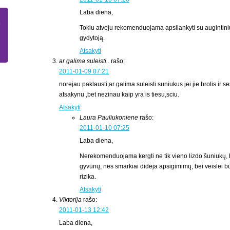
Laba diena,
Tokiu atveju rekomenduojama apsilankyti su augintiniu
gydytoją.
Atsakyti
ar galima suleisti..
rašo:
2011-01-09 07:21
norejau paklausti,ar galima suleisti suniukus jei jie brolis ir 
atsakynu ,bet nezinau kaip yra is tiesu,sciu.
Atsakyti
Laura Pauliukoniene
rašo:
2011-01-10 07:25
Laba diena,
Nerekomenduojama kergti ne tik vieno lizdo šuniukų, b
gyvūnų, nes smarkiai didėja apsigimimų, bei veislei b
rizika.
Atsakyti
Viktorija
rašo:
2011-01-13 12:42
Laba diena,