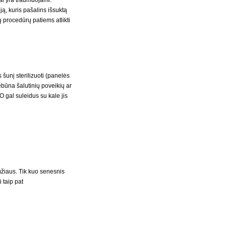
nai yra traumuojami.
ją, kuris pašalins išsuktą
 procedūrų patiems atlikti
šunį sterilizuoti (panelės
ebūna šalutinių poveikių ar
 gal suleidus su kale jis
žiaus. Tik kuo senesnis
 taip pat