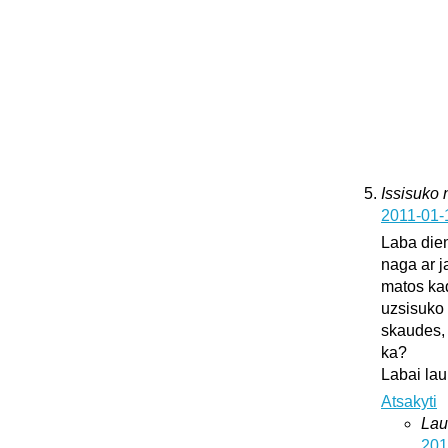
Issisuko
2011-01-
Laba dien
naga ar j
matos kad
uzsisuko 
skaudes, 
ka?
Labai lau
Atsakyti
Lau
201