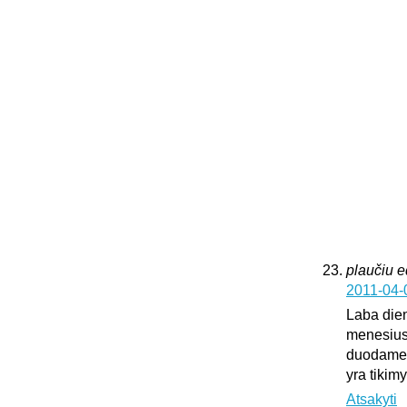
plaučiu 
2011-04-
Laba dien
menesius
duodame k
yra tikim
Atsakyti