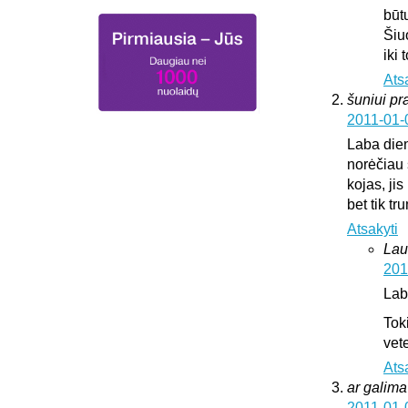
būt
Šiu
iki
Ats
šuniui pr
2011-01-
Laba die
norėčiau 
kojas, jis
bet tik t
Atsakyti
Lau
201
Lab
Tok
vete
Ats
ar galima 
2011-01-