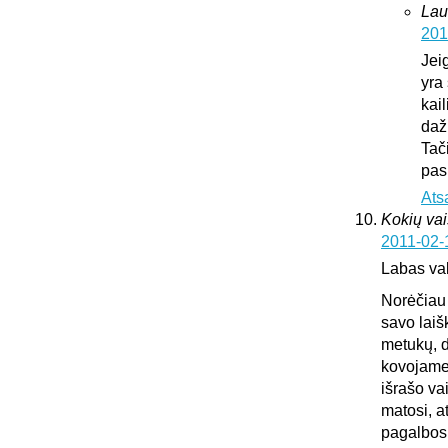
Lau
201
Jei
yra 
kai
daž
Tač
pas
Ats
Kokių vai
2011-02-
Labas va
Norėčiau 
savo laiš
metukų, d
kovojame,
išrašo va
matosi, a
pagalbos.