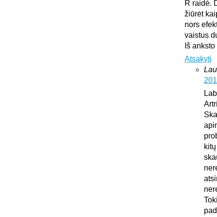
R raidė. 
žiūrėt ka
nors efek
vaistus d
Iš anksto
Atsakyti
Lau
201
Lab
Art
Ska
api
pro
kit
ska
ner
atsi
ner
Tok
pad