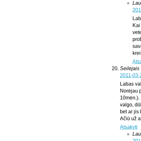
Lau
201
Lab
Kai
vete
pro
sav
krei
Ats
Seilėjais
2011-03-
Labas va
Norėjau p
10mėn.). 
valgo, dū
bet ar ji
Ačiū už 
Atsakyti
Lau
201