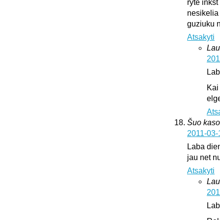
ryte inks
nesikelia
guziuku 
Atsakyti
Lau
201
Lab
Kai
elge
Ats
Šuo kaso
2011-03-
Laba dien
jau net nu
Atsakyti
Lau
201
Lab