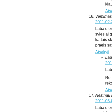
kia
Ats
Vemimas
2011-02-
Laba dien
sviesiai 
kartais sk
praeis s
Atsakyti
Lau
201
Lab
Rei
rek
Ats
Nezinau k
2011-03-
Laba dien