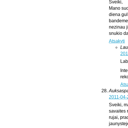
Sveiki,
Mano suo
diena gul
bandeme ji
nezinau j
snukio da
Atsakyti
Lau
201
Lab
Int
rek
Ats
Auksaspal
2011-04-
Sveiki, m
savaites 
rujai, pr
jaunystej