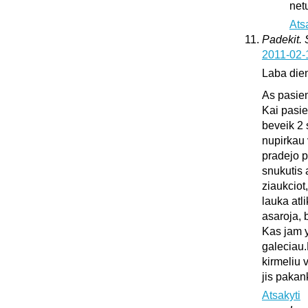
netu
Ats
Padekit.
2011-02-
Laba die
As pasie
Kai pasie
beveik 2 
nupirkau 
pradejo pl
snukutis 
ziaukciot
lauka atli
asaroja, 
Kas jam y
galeciau.
kirmeliu 
jis pakan
Atsakyti