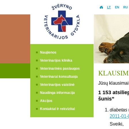
LT
EN
RU
Naujienos
Veterinarijos klinika
Veterinarinės paslaugos
KLAUSIMA
Veterinarai konsultuoja
Jūsų klausimai 
Veterinarijos vaistinė
1 153 atsili
Naudinga informacija
šunis”
Akcijos
Kontaktai ir rekvizitai
diabetas
2011-01-
Sveiki,