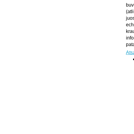
buv
(atl
juo
ech
kra
inf
pata
Ats