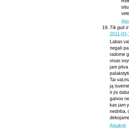
Rek
sit
vet
Ats
Tik guli i
2011-03-
Labas vak
negali pa
radome gu
visas sv
jam pilva
palakstyti
Tai vat,m
ją isvėmė
ir jis da
galvos ne
kas jam y
nedirba, 
dėkojame 
Atsakyti