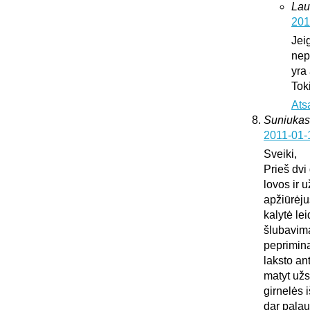
Lau
201
Jei
nepa
yra
Tok
Ats
Suniukas
2011-01-
Sveiki,
Prieš dvi
lovos ir 
apžiūrėju
kalytė lei
šlubavima
peprimina 
laksto an
matyt užs
girnelės 
dar palau