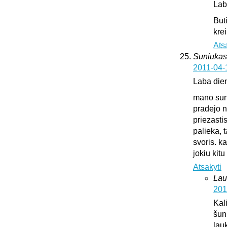
Lab
Būt
krei
Ats
Suniukas
2011-04-
Laba die
mano suni
pradejo n
priezasti
palieka, 
svoris. k
jokiu kit
Atsakyti
Lau
201
Kali
šun
lauk