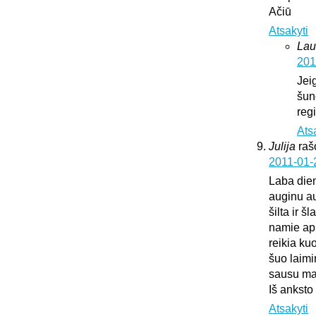
Ačiū
Atsakyti
Lau
201
Jei
šun
regi
Ats
Julija
raš
2011-01-
Laba die
auginu au
šilta ir š
namie api
reikia ku
šuo laimi
sausu mai
Iš anksto
Atsakyti