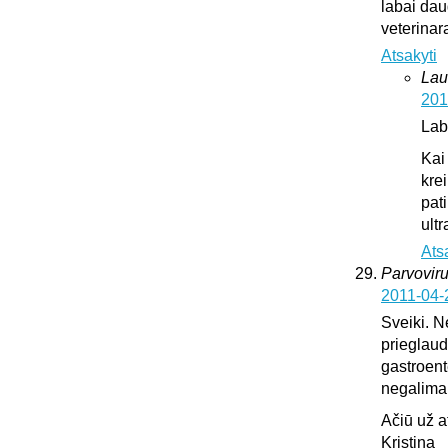
labai dau
veterinar
Atsakyti
Lau
201
Lab
Kai
krei
pat
ultr
Ats
Parvoviru
2011-04-
Sveiki. N
prieglaud
gastroente
negalima l
Ačiū už 
Kristina