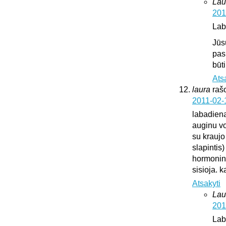
Lau
201
Lab
Jūs
pas
būt
Ats
laura
raš
2011-02-
labadien
auginu vok
su kraujo
slapintis
hormonini
sisioja. k
Atsakyti
Lau
201
Lab