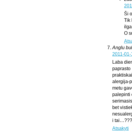
201
Ši 
Tik
ilg
O s
Ats
Anglu bul
2011-01-
Laba dien
paprasto 
praktiska
alergija-
metu gavo
palepinti 
serimasi
bet vistie
nesualerg
i tai…??
Atsakyti