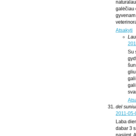
naturalaus
galėčiau d
gyvenam u
veterinora
Atsakyti
Lau
201
Su 
gyd
šun
gliu
gali
gali
sva
Ats
del suni
2011-05-
Laba dien
dabar 3 s
pasiimt. 