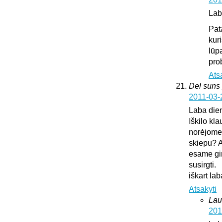
Lab
Pat
kur
lūp
pro
Ats
Del suns 
2011-03-
Laba die
Iškilo kl
norėjome 
skiepu? A
esame gir
susirgti.
iškart l
Atsakyti
Lau
201