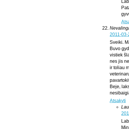
Lab
Pat
gyv
Ats
Nevaling
2011-03-
Sveiki. M
Buvo gydy
vistiek š
nes jis n
ir toliau
veterinar
pavartoki
Beje, lak
nesibaig
Atsakyti
Lau
201
Lab
Min