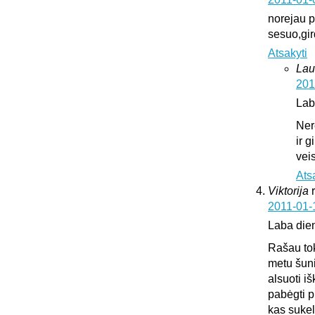
norejau pa
sesuo,gir
Atsakyti
Lau
201
Lab
Ner
ir 
vei
Ats
Viktorija
2011-01-
Laba die
Rašau tok
metu šuni
alsuoti i
pabėgti p
kas sukeli