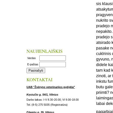
sis klaus
atsakytum
pragyveno
nukrito s
pradejo m
nepakito.
pradejo s
atsirado 
pasake no
NAUJIENLAIŠKIS
cuklrinis 
Vardas
gyvuno, n
didele ka
E-paštas
tam kad k
zinoti, a
KONTAKTAI
inkstu fun
butu gale
UAB "Žvėryno veterinarijos gydykla"
priimti? 
Kęstučio g. 54/1, Vilnius
laiminga
Darbo laikas: I-V 8.30-20.00; VI 9.00-18.00
labai dek
Tel. (8-5) 275 5035 (Registratūra)
pagarbiai
Filaretų g. 35, Vilnius