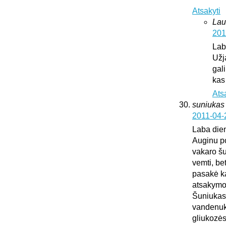
Atsakyti
Lau
201
Lab
Užj
gali
kas
Ats
suniukas
2011-04-
Laba die
Auginu po
vakaro šu
vemti, be
pasakė kad
atsakymo
Šuniukas 
vandenuko
gliukozės