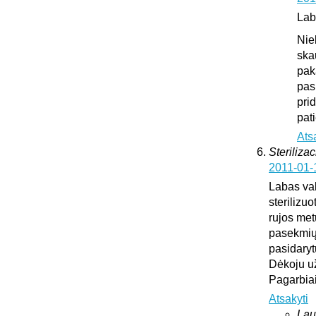
Lab
Nie
ska
pak
pas
pri
pat
Ats
Sterilizac
2011-01-
Labas vak
sterilizuo
rujos met
pasekmių 
pasidary
Dėkoju u
Pagarbia
Atsakyti
Lau