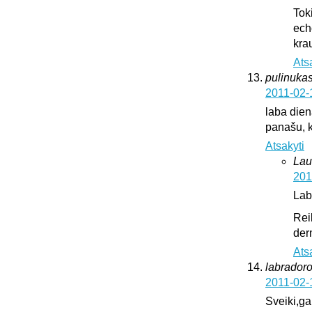
Tok
ech
krau
Ats
pulinukas
2011-02-
laba diena
panašu, k
Atsakyti
Lau
201
Lab
Rei
der
Ats
labrador
2011-02-
Sveiki,ga