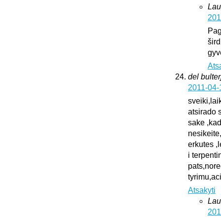
Lau
201
Pag
šird
gyv
Ats
del bulter
2011-04-
sveiki,la
atsirado 
sake ,kad
nesikeite
erkutes ,
i terpent
pats,nore
tyrimu,ac
Atsakyti
Lau
201