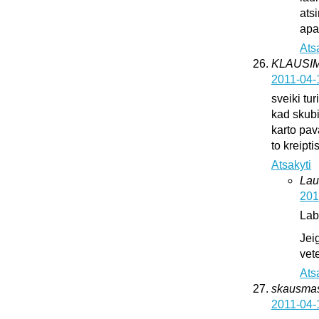
ats
apat
Ats
KLAUSI
2011-04-
sveiki tur
kad skub
karto pava
to kreipti
Atsakyti
Lau
201
Lab
Jei
vete
Ats
skausma
2011-04-