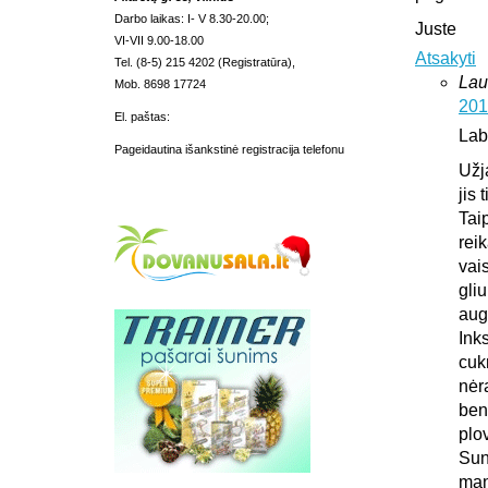
Darbo laikas: I- V 8.30-20.00;
Juste
VI-VII 9.00-18.00
Atsakyti
Tel. (8-5) 215 4202 (Registratūra),
Lau
Mob. 8698 17724
201
El. paštas:
Lab
Pageidautina išankstinė registracija telefonu
Užj
jis 
Tai
rei
vais
gliu
aug
Ink
cuk
nėr
ben
plo
Sun
man