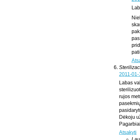
Lab
Nie
ska
pak
pas
pri
pat
Ats
Sterilizac
2011-01-
Labas vak
sterilizuo
rujos met
pasekmių 
pasidary
Dėkoju u
Pagarbia
Atsakyti
Lau