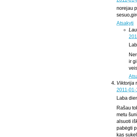
norejau pa
sesuo,gir
Atsakyti
Lau
201
Lab
Ner
ir 
vei
Ats
Viktorija
2011-01-
Laba die
Rašau tok
metu šuni
alsuoti i
pabėgti p
kas sukeli