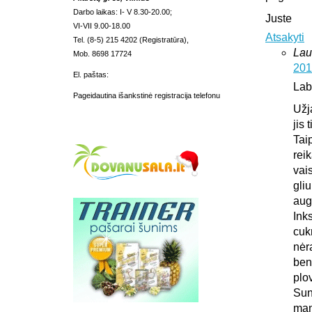
Darbo laikas: I- V 8.30-20.00;
Juste
VI-VII 9.00-18.00
Atsakyti
Tel. (8-5) 215 4202 (Registratūra),
Lau
Mob. 8698 17724
201
El. paštas:
Lab
Pageidautina išankstinė registracija telefonu
Užj
jis 
Tai
rei
vais
gliu
aug
Ink
cuk
nėr
ben
plo
Sun
man