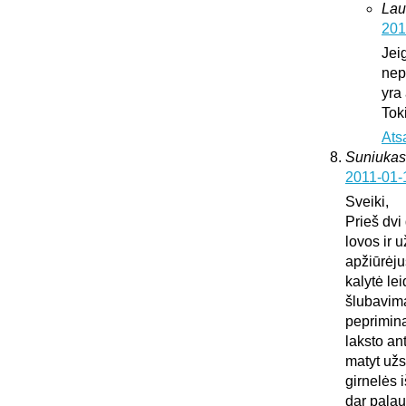
Lau
201
Jei
nepa
yra
Tok
Ats
Suniukas
2011-01-
Sveiki,
Prieš dvi
lovos ir 
apžiūrėju
kalytė lei
šlubavima
peprimina 
laksto an
matyt užs
girnelės 
dar palau