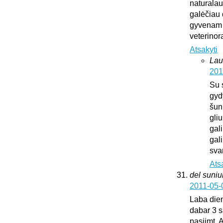
naturalaus
galėčiau d
gyvenam u
veterinora
Atsakyti
Lau
201
Su 
gyd
šun
gliu
gali
gali
sva
Ats
del suni
2011-05-
Laba dien
dabar 3 s
pasiimt. 