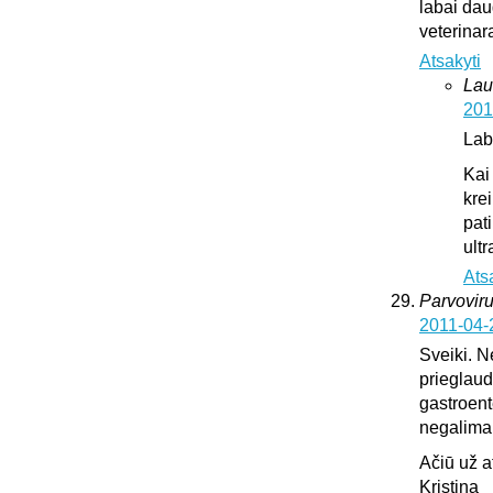
labai dau
veterinar
Atsakyti
Lau
201
Lab
Kai
krei
pat
ultr
Ats
Parvoviru
2011-04-
Sveiki. N
prieglaud
gastroente
negalima l
Ačiū už 
Kristina