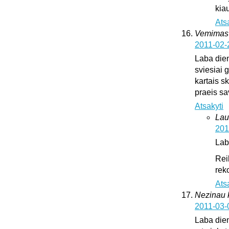
kia
Ats
Vemimas
2011-02-
Laba dien
sviesiai 
kartais sk
praeis s
Atsakyti
Lau
201
Lab
Rei
rek
Ats
Nezinau k
2011-03-
Laba dien