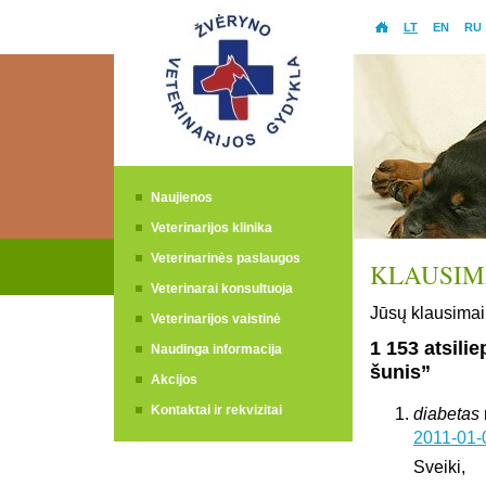
LT
EN
RU
Naujienos
Veterinarijos klinika
Veterinarinės paslaugos
KLAUSIMA
Veterinarai konsultuoja
Jūsų klausimai 
Veterinarijos vaistinė
1 153 atsili
Naudinga informacija
šunis”
Akcijos
Kontaktai ir rekvizitai
diabetas
2011-01-
Sveiki,