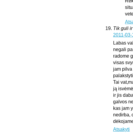
Rek
sit
vet
Ats
Tik guli i
2011-03-
Labas vak
negali pa
radome gu
visas sv
jam pilva
palakstyti
Tai vat,m
ją isvėmė
ir jis da
galvos ne
kas jam y
nedirba, 
dėkojame 
Atsakyti