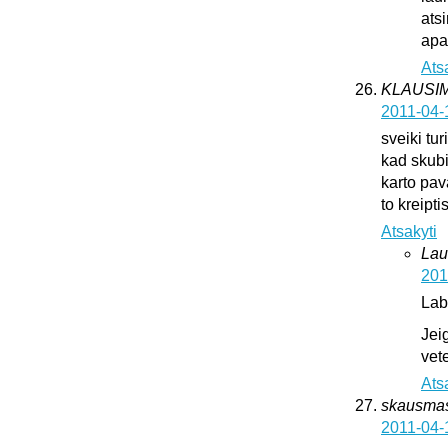
ats
apat
Ats
KLAUSI
2011-04-
sveiki tur
kad skub
karto pava
to kreipti
Atsakyti
Lau
201
Lab
Jei
vete
Ats
skausma
2011-04-