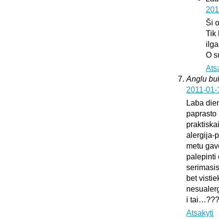
201
Ši 
Tik
ilg
O s
Ats
Anglu bul
2011-01-
Laba dien
paprasto 
praktiska
alergija-
metu gavo
palepinti 
serimasi
bet vistie
nesualerg
i tai…??
Atsakyti