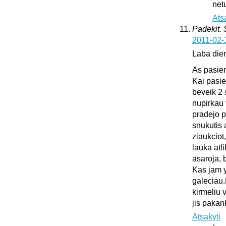
netu
Ats
Padekit.
2011-02-
Laba die
As pasie
Kai pasie
beveik 2 
nupirkau 
pradejo pl
snukutis 
ziaukciot
lauka atli
asaroja, 
Kas jam y
galeciau.
kirmeliu 
jis pakan
Atsakyti