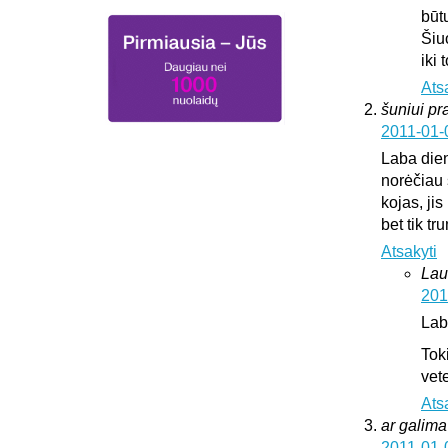
būt
Šiu
iki
Ats
šuniui pr
2011-01-
Laba die
norėčiau 
kojas, jis
bet tik t
Atsakyti
Lau
201
Lab
Tok
vete
Ats
ar galima 
2011-01-