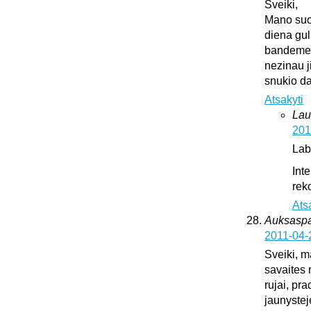
Sveiki,
Mano suo
diena gul
bandeme ji
nezinau j
snukio da
Atsakyti
Lau
201
Lab
Int
rek
Ats
Auksaspal
2011-04-
Sveiki, m
savaites 
rujai, pr
jaunystej