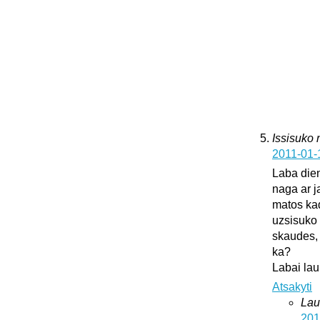
Issisuko
2011-01-
Laba dien
naga ar j
matos kad
uzsisuko 
skaudes, 
ka?
Labai lau
Atsakyti
Lau
201