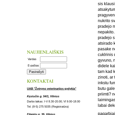
sis klaus
atsakytum
pragyveno
nukrito s
pradejo m
nepakito.
pradejo s
atsirado 
pasake no
NAUJIENLAIŠKIS
cuklrinis 
Vardas
gyvuno, n
didele ka
E-paštas
tam kad k
zinoti, a
KONTAKTAI
inkstu fun
butu gale
UAB "Žvėryno veterinarijos gydykla"
priimti? 
Kęstučio g. 54/1, Vilnius
laiminga
Darbo laikas: I-V 8.30-20.00; VI 9.00-18.00
labai dek
Tel. (8-5) 275 5035 (Registratūra)
pagarbiai
Filaretų g. 35, Vilnius