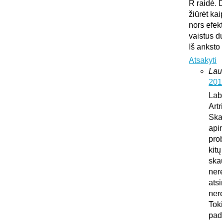
R raidė. 
žiūrėt ka
nors efek
vaistus d
Iš anksto
Atsakyti
Lau
201
Lab
Art
Ska
api
pro
kit
ska
ner
atsi
ner
Tok
pad