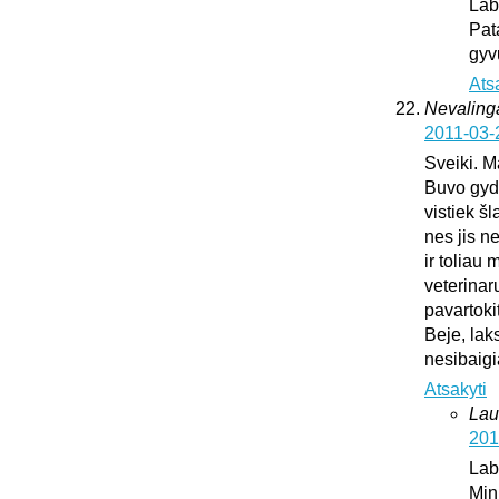
Lab
Pat
gyv
Ats
Nevaling
2011-03-
Sveiki. M
Buvo gydy
vistiek š
nes jis n
ir toliau
veterinar
pavartoki
Beje, lak
nesibaig
Atsakyti
Lau
201
Lab
Min