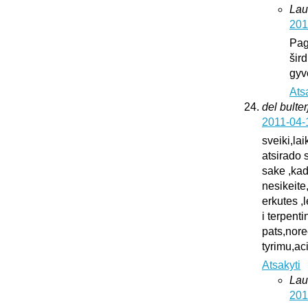
Lau
201
Pag
šird
gyv
Ats
del bulter
2011-04-
sveiki,la
atsirado 
sake ,kad
nesikeite
erkutes ,
i terpent
pats,nore
tyrimu,ac
Atsakyti
Lau
201