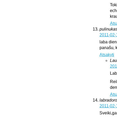
Tok
ech
krau
Ats
pulinukas
2011-02-
laba diena
panašu, k
Atsakyti
Lau
201
Lab
Rei
der
Ats
labrador
2011-02-
Sveiki,ga