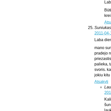
Lab
Būt
krei
Ats
Suniukas
2011-04-
Laba die
mano suni
pradejo n
priezasti
palieka, 
svoris. k
jokiu kit
Atsakyti
Lau
201
Kali
šun
lauk