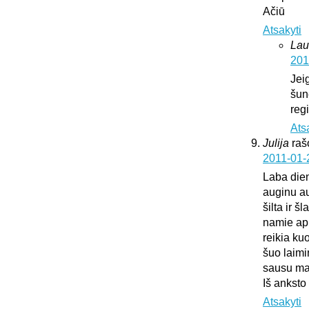
Ačiū
Atsakyti
Lau
201
Jei
šun
regi
Ats
Julija
raš
2011-01-
Laba die
auginu au
šilta ir š
namie api
reikia ku
šuo laimi
sausu mai
Iš anksto
Atsakyti