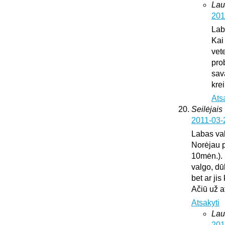
Lau
201
Lab
Kai
vete
pro
sav
krei
Ats
Seilėjais
2011-03-
Labas va
Norėjau p
10mėn.). 
valgo, dū
bet ar ji
Ačiū už 
Atsakyti
Lau
201