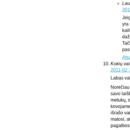
Lau
201
Jei
yra 
kai
daž
Tač
pas
Ats
Kokių vai
2011-02-
Labas va
Norėčiau 
savo laiš
metukų, d
kovojame,
išrašo va
matosi, a
pagalbos.