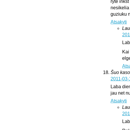
ryte inks
nesikelia
guziuku 
Atsakyti
Lau
201
Lab
Kai
elge
Ats
Šuo kaso
2011-03-
Laba dien
jau net nu
Atsakyti
Lau
201
Lab