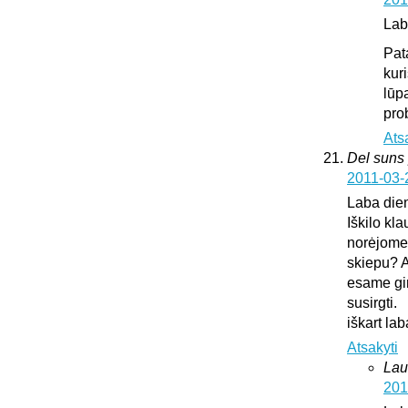
Lab
Pat
kur
lūp
pro
Ats
Del suns 
2011-03-
Laba die
Iškilo kl
norėjome 
skiepu? A
esame gir
susirgti.
iškart l
Atsakyti
Lau
201