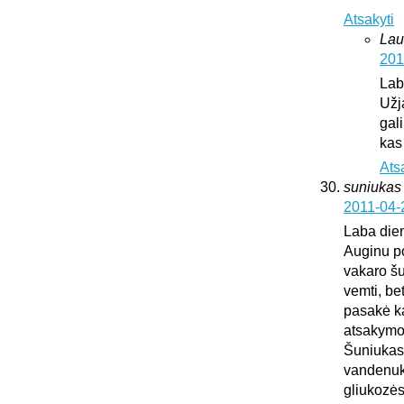
Atsakyti
Lau
201
Lab
Užj
gali
kas
Ats
suniukas
2011-04-
Laba die
Auginu po
vakaro šu
vemti, be
pasakė kad
atsakymo
Šuniukas 
vandenuko
gliukozės