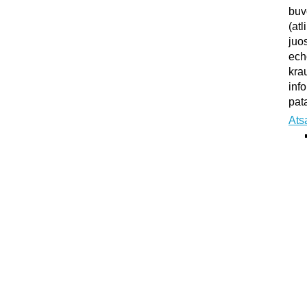
buv
(atl
juo
ech
kra
inf
pata
Ats