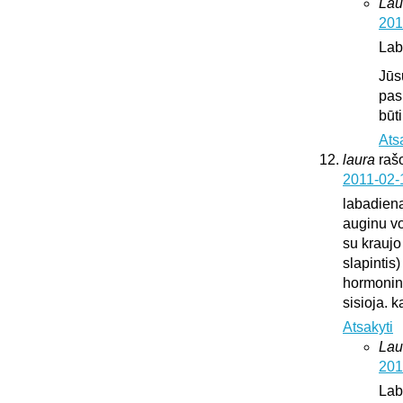
Lau
201
Lab
Jūs
pas
būt
Ats
laura
raš
2011-02-
labadien
auginu vok
su kraujo
slapintis
hormonini
sisioja. k
Atsakyti
Lau
201
Lab