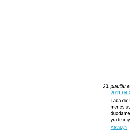
plaučiu 
2011-04-
Laba dien
menesius
duodame k
yra tikim
Atsakyti