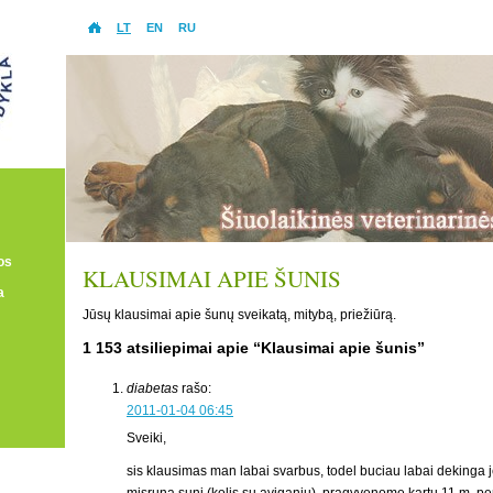
LT
EN
RU
os
KLAUSIMAI APIE ŠUNIS
a
Jūsų klausimai apie šunų sveikatą, mitybą, priežiūrą.
1 153 atsiliepimai apie “Klausimai apie šunis”
diabetas
rašo:
2011-01-04 06:45
Sveiki,
sis klausimas man labai svarbus, todel buciau labai dekinga j