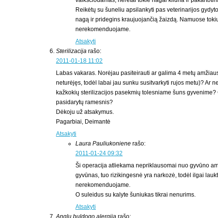
vaikščiodamas, neretai tokie nagai kliūna ir pakartoti
Reikėtų su šuneliu apsilankyti pas veterinarijos gydyto
nagą ir pridegins kraujuojančią žaizdą. Namuose tokių
nerekomenduojame.
Atsakyti
Sterilizacija
rašo:
2011-01-18 11:02
Labas vakaras. Norėjau pasiteirauti ar galima 4 metų amžiaus 
neturėjęs, todėl labai jau sunku susitvarkyti rujos metu)? Ar n
kažkokių sterilizacijos pasekmių tolesniame šuns gyvenime? O
pasidarytų ramesnis?
Dėkoju už atsakymus.
Pagarbiai, Deimantė
Atsakyti
Laura Pauliukoniene
rašo:
2011-01-24 09:32
Ši operacija atliekama nepriklausomai nuo gyvūno am
gyvūnas, tuo rizikingesnė yra narkozė, todėl ilgai laukti
nerekomenduojame.
O suleidus su kalyte šuniukas tikrai nenurims.
Atsakyti
Anglu buldogo alergija
rašo: