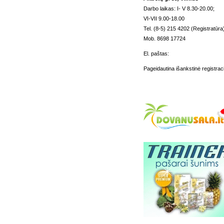
Darbo laikas: I- V 8.30-20.00;
VI-VII 9.00-18.00
Tel. (8-5) 215 4202 (Registratūra
Mob. 8698 17724
El. paštas:
Pageidautina išankstinė registraci