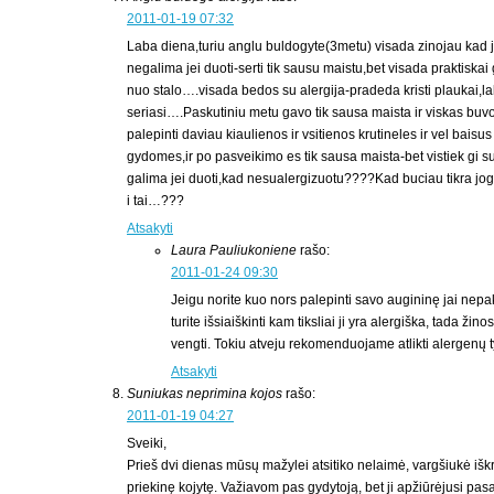
2011-01-19 07:32
Laba diena,turiu anglu buldogyte(3metu) visada zinojau kad 
negalima jei duoti-serti tik sausu maistu,bet visada praktiska
nuo stalo….visada bedos su alergija-pradeda kristi plaukai,lab
seriasi….Paskutiniu metu gavo tik sausa maista ir viskas buv
palepinti daviau kiaulienos ir vsitienos krutineles ir vel bai
gydomes,ir po pasveikimo es tik sausa maista-bet vistiek gi su
galima jei duoti,kad nesualergizuotu????Kad buciau tikra jog
i tai…???
Atsakyti
Laura Pauliukoniene
rašo:
2011-01-24 09:30
Jeigu norite kuo nors palepinti savo augininę jai nepa
turite išsiaiškinti kam tiksliai ji yra alergiška, tada žin
vengti. Tokiu atveju rekomenduojame atlikti alergenų t
Atsakyti
Suniukas neprimina kojos
rašo:
2011-01-19 04:27
Sveiki,
Prieš dvi dienas mūsų mažylei atsitiko nelaimė, vargšiukė iškri
priekinę kojytę. Važiavom pas gydytoją, bet ji apžiūrėjusi pas