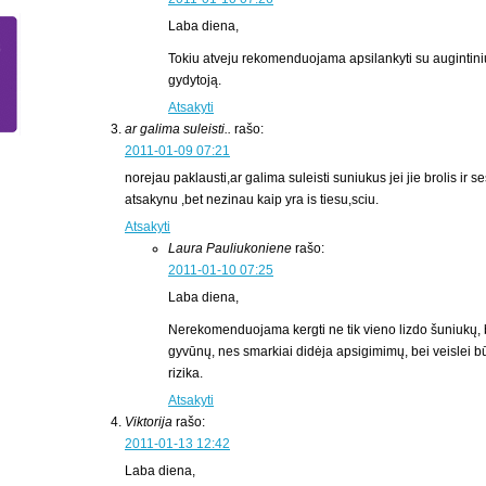
Laba diena,
Tokiu atveju rekomenduojama apsilankyti su augintiniu
gydytoją.
Atsakyti
ar galima suleisti..
rašo:
2011-01-09 07:21
norejau paklausti,ar galima suleisti suniukus jei jie brolis ir 
atsakynu ,bet nezinau kaip yra is tiesu,sciu.
Atsakyti
Laura Pauliukoniene
rašo:
2011-01-10 07:25
Laba diena,
Nerekomenduojama kergti ne tik vieno lizdo šuniukų, b
gyvūnų, nes smarkiai didėja apsigimimų, bei veislei b
rizika.
Atsakyti
Viktorija
rašo:
2011-01-13 12:42
Laba diena,