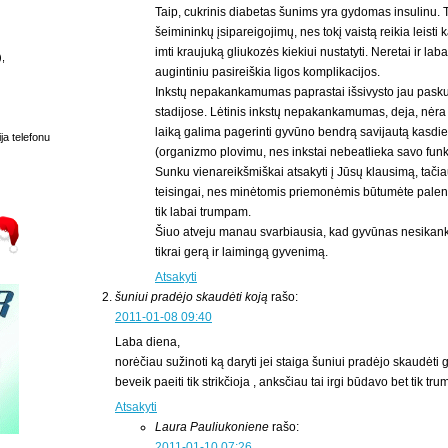
Taip, cukrinis diabetas šunims yra gydomas insulinu. 
šeimininkų įsipareigojimų, nes tokį vaistą reikia leisti 
imti kraujuką gliukozės kiekiui nustatyti. Neretai ir lab
),
augintiniu pasireiškia ligos komplikacijos.
Inkstų nepakankamumas paprastai išsivysto jau pasku
stadijose. Lėtinis inkstų nepakankamumas, deja, nėra
laiką galima pagerinti gyvūno bendrą savijautą kasdi
ja telefonu
(organizmo plovimu, nes inkstai nebeatlieka savo funk
Sunku vienareikšmiškai atsakyti į Jūsų klausimą, tač
teisingai, nes minėtomis priemonėmis būtumėte pale
tik labai trumpam.
Šiuo atveju manau svarbiausia, kad gyvūnas nesikanki
tikrai gerą ir laimingą gyvenimą.
Atsakyti
šuniui pradėjo skaudėti koją
rašo:
2011-01-08 09:40
Laba diena,
norėčiau sužinoti ką daryti jei staiga šuniui pradėjo skaudėti g
beveik paeiti tik strikčioja , anksčiau tai irgi būdavo bet tik tr
Atsakyti
Laura Pauliukoniene
rašo:
2011-01-10 07:26