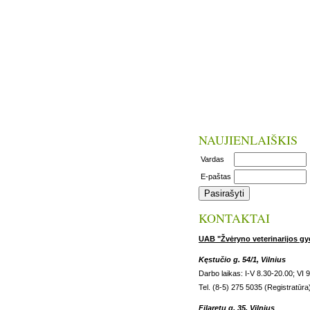
NAUJIENLAIŠKIS
Vardas
E-paštas
KONTAKTAI
UAB "Žvėryno veterinarijos gy
Kęstučio g. 54/1, Vilnius
Darbo laikas: I-V 8.30-20.00; VI 
Tel. (8-5) 275 5035 (Registratūra
Filaretų g. 35, Vilnius