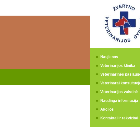
Naujienos
Veterinarijos klinika
Veterinarinės paslaug
Veterinarai konsultuoj
Veterinarijos vaistinė
Naudinga informacija
Akcijos
Kontaktai ir rekvizitai