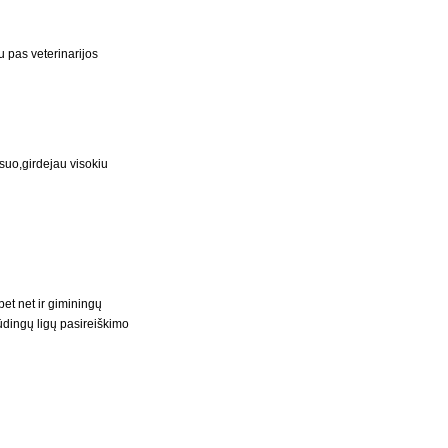
 pas veterinarijos
sesuo,girdejau visokiu
et net ir giminingų
ūdingų ligų pasireiškimo