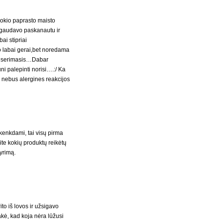
jokio paprasto maisto
i gaudavo paskanautu ir
ai stipriai
o labai gerai,bet noredama
sus serimasis…Dabar
ni palepinti norisi….:/ Ka
 nebus alergines reakcijos
kenkdami, tai visų pirma
osite kokių produktų reikėtų
yrimą.
to iš lovos ir užsigavo
akė, kad koja nėra lūžusi