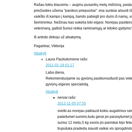
Rašau tokiu klausimu – auginu pusantrų metų mišrūną, pasta
priežasties užeina “panikos priepuoliai”: ima sunkiai alsuoti iš
vaikšto iš kampo į kampą, bando pabėgti pro duris iš namų, v
šeimininkui. Nežinau kas sukelia toki elgesi. Norėjau pasiteiraut
veterinarą, galbūt šuniui reikia raminamųjų ar kitokio gydymo
Iš anksto dėkoju už atsakymą.
Pagarbiai, Viktorija
Atsakyti
Laura Pauliukoniene
rašo:
2011-01-18 01:17
Laba diena,
Rekomenduojame su gyvūnų pasikonsultuoti pas veter
gyvūnų elgesio specialistą.
Atsakyti
nervai
rašo:
2012-11-05 07:55
sveiki.as norejau paklaust kokiu augalinius ra
patartumet sunims.butu gerai jei parasytumet
suniui 12 metu,5 kg svorio.jis paniskai bijo fet
truputuka pradeda siausti vaikai vis sprogdindam