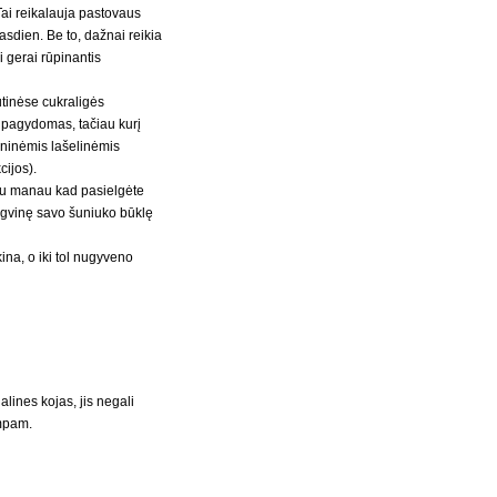
Tai reikalauja pastovaus
kasdien. Be to, dažnai reikia
ai gerai rūpinantis
tinėse cukraligės
 pagydomas, tačiau kurį
eninėmis lašelinėmis
cijos).
iau manau kad pasielgėte
ngvinę savo šuniuko būklę
na, o iki tol nugyveno
alines kojas, jis negali
umpam.