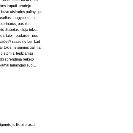
r paskutinius metus jam
kes truputi. pradejo
o. buvo atsirades pulinys po
 laselius daugybe kartu,
veterinarus, pasake
is diabetas, stoja inkstu
eti. taip ir padarem. nuo
 padeti? rasau ne tam kad
, ar tokiems sunims galima
i dietomis, leidziamas
toki sprendima reikejo
ankamai laimingas suo…
omis jis tikrai prastai