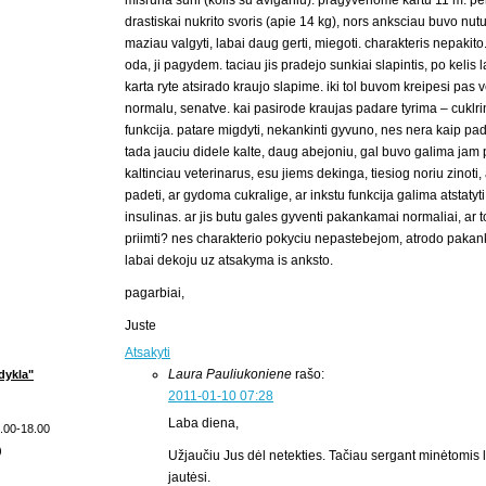
misruna suni (kolis su aviganiu). pragyvenome kartu 11 m. pe
drastiskai nukrito svoris (apie 14 kg), nors anksciau buvo nutu
maziau valgyti, labai daug gerti, miegoti. charakteris nepakit
oda, ji pagydem. taciau jis pradejo sunkiai slapintis, po kelis
karta ryte atsirado kraujo slapime. iki tol buvom kreipesi pas 
normalu, senatve. kai pasirode kraujas padare tyrima – cuklrin
funkcija. patare migdyti, nekankinti gyvuno, nes nera kaip pad
tada jauciu didele kalte, daug abejoniu, gal buvo galima jam
kaltinciau veterinarus, esu jiems dekinga, tiesiog noriu zinoti
padeti, ar gydoma cukralige, ar inkstu funkcija galima atstatyt
insulinas. ar jis butu gales gyventi pakankamai normaliai, ar 
priimti? nes charakterio pokyciu nepastebejom, atrodo pak
labai dekoju uz atsakyma is anksto.
pagarbiai,
Juste
Atsakyti
Laura Pauliukoniene
rašo:
dykla"
2011-01-10 07:28
Laba diena,
9.00-18.00
)
Užjaučiu Jus dėl netekties. Tačiau sergant minėtomis lig
jautėsi.