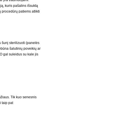
nai yra traumuojami.
ją, kuris pašalins išsuktą
 procedūrų patiems atlikti
šunį sterilizuoti (panelės
ebūna šalutinių poveikių ar
 gal suleidus su kale jis
žiaus. Tik kuo senesnis
 taip pat