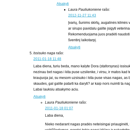
Atsakyti
Laura Pauliukoniene
rašo:
2012-11-27 11:43
Įvarių, šunims skirtų, augalinės kilmės 
ar sirupo pavidalu galite įsigyti veterina
Rekomenduojama juos pradėti naudoti d
šventinį laikotarpį.
Atsakyti
Issisuko naga
rašo:
2011-01-18 11:48
Laba diena, turiu beda, mano kalyte Dora (staforsyras) issisu
nezinau bet nagas i kita puse uzsilenke, i virsu, ir matos kad 
kraujuoja jai, su mesom uzsisuko i kita puse visas nagas, as bi
skaudes, gal galite patarti ka daryti? ar kaip nors nuimti ta na
Labai lauksiu atsakymo aciu.
Atsakyti
Laura Pauliukoniene
rašo:
2011-01-18 01:07
Laba diena,
Nieko nedarant nagas pradės neteisingai priauginėti