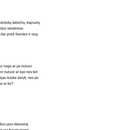
vaistukų tablečių, kapsulių
rijos vaistinėse.
ar prieš šventes ir visą
ko naga ar jai nuluzo
ten nuluze ar kas nes ten
jau kazka daryti, nes jai
ga ar ka?
, šuo jaus skausmą