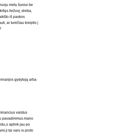
ruoju metu šuniui be
kišęs liežuvį, dreba,
aikšto iš paskos
i, ar turėčiau kreiptis į
?
inarijos gydytoją arba
minancius vaistus
 ju pavadinimus.mano
ardu,o aplink jau po
i.ji tai varo is proto