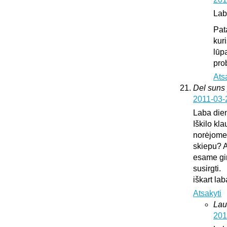
Lab
Pat
kur
lūp
pro
Ats
Del suns 
2011-03-
Laba die
Iškilo kl
norėjome 
skiepu? A
esame gir
susirgti.
iškart l
Atsakyti
Lau
201