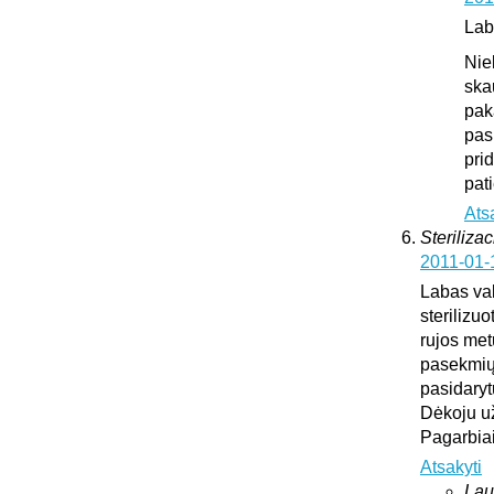
Lab
Nie
ska
pak
pas
pri
pat
Ats
Sterilizac
2011-01-
Labas vak
sterilizuo
rujos met
pasekmių 
pasidary
Dėkoju u
Pagarbia
Atsakyti
Lau