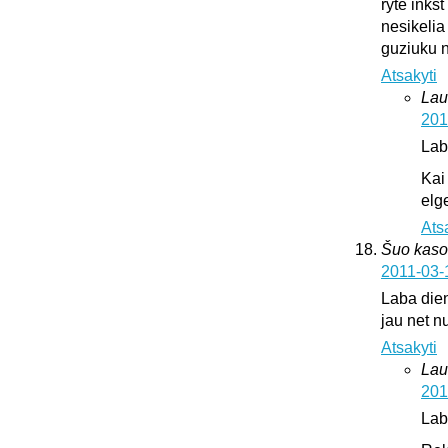
ryte inks
nesikelia
guziuku 
Atsakyti
Lau
201
Lab
Kai
elge
Ats
Šuo kaso
2011-03-
Laba dien
jau net nu
Atsakyti
Lau
201
Lab