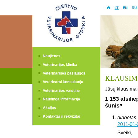
LT
EN
RU
Naujienos
Veterinarijos klinika
Veterinarinės paslaugos
KLAUSIMA
Veterinarai konsultuoja
Jūsų klausimai 
Veterinarijos vaistinė
1 153 atsili
Naudinga informacija
šunis”
Akcijos
Kontaktai ir rekvizitai
diabetas
2011-01-
Sveiki,