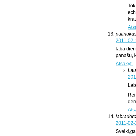
Tok
ech
krau
Ats
pulinukas
2011-02-
laba diena
panašu, k
Atsakyti
Lau
201
Lab
Rei
der
Ats
labrador
2011-02-
Sveiki,ga