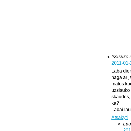
Issisuko
2011-01-
Laba dien
naga ar j
matos kad
uzsisuko 
skaudes, 
ka?
Labai lau
Atsakyti
Lau
201