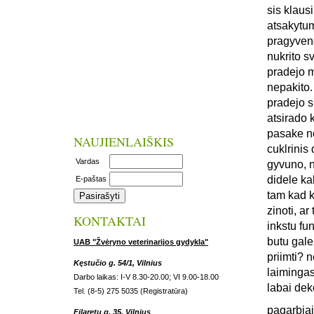
sis klaus
atsakytum
pragyveno
nukrito s
pradejo m
nepakito.
pradejo s
atsirado 
pasake no
NAUJIENLAIŠKIS
cuklrinis 
Vardas
gyvuno, n
didele ka
E-paštas
tam kad k
zinoti, a
KONTAKTAI
inkstu fun
butu gale
UAB "Žvėryno veterinarijos gydykla"
priimti? 
Kęstučio g. 54/1, Vilnius
laiminga
Darbo laikas: I-V 8.30-20.00; VI 9.00-18.00
labai dek
Tel. (8-5) 275 5035 (Registratūra)
pagarbiai
Filaretų g. 35, Vilnius