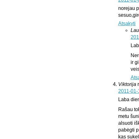
norejau pa
sesuo,gir
Atsakyti
Lau
201
Lab
Ner
ir 
vei
Ats
Viktorija
2011-01-
Laba die
Rašau tok
metu šuni
alsuoti i
pabėgti p
kas sukeli