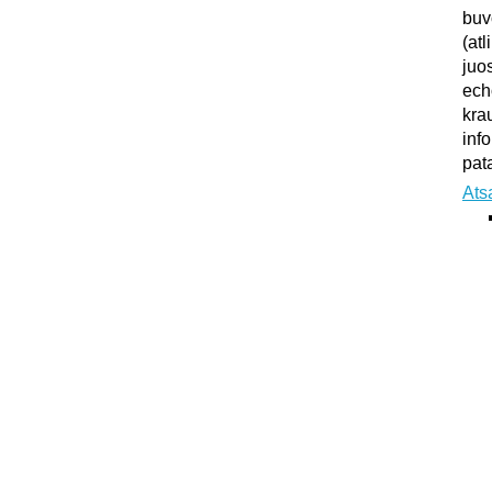
buv
(atl
juo
ech
kra
inf
pata
Ats