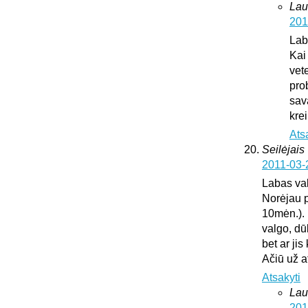
Lau
201
Lab
Kai
vete
pro
sav
krei
Ats
Seilėjais
2011-03-
Labas va
Norėjau p
10mėn.). 
valgo, dū
bet ar ji
Ačiū už 
Atsakyti
Lau
201