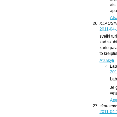
ats
apat
Ats
KLAUSI
2011-04-
sveiki tur
kad skub
karto pava
to kreipti
Atsakyti
Lau
201
Lab
Jei
vete
Ats
skausma
2011-04-