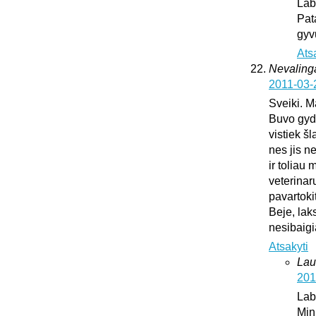
Lab
Pat
gyv
Ats
Nevaling
2011-03-
Sveiki. M
Buvo gydy
vistiek š
nes jis n
ir toliau
veterinar
pavartoki
Beje, lak
nesibaig
Atsakyti
Lau
201
Lab
Min