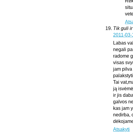
Rek
sit
vet
Ats
Tik guli i
2011-03-
Labas vak
negali pa
radome gu
visas sv
jam pilva
palakstyti
Tai vat,m
ją isvėmė
ir jis da
galvos ne
kas jam y
nedirba, 
dėkojame 
Atsakyti