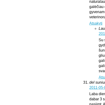
naturalaus
galėčiau d
gyvenam u
veterinora
Atsakyti
Lau
201
Su 
gyd
šun
gliu
gali
gali
sva
Ats
del suni
2011-05-
Laba dien
dabar 3 s
pasiimt. 