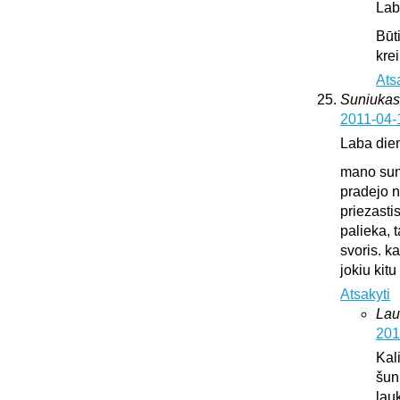
Lab
Būt
krei
Ats
Suniukas
2011-04-
Laba die
mano suni
pradejo n
priezasti
palieka, 
svoris. k
jokiu kit
Atsakyti
Lau
201
Kali
šun
lauk