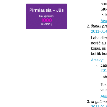
būt
Šiu
iki
Ats
šuniui pr
2011-01-
Laba die
norėčiau 
kojas, jis
bet tik t
Atsakyti
Lau
201
Lab
Tok
vete
Ats
ar galima 
2011-01-