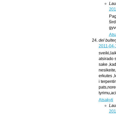
Lau
201
Pag
šird
gyv
Ats
del bulter
2011-04-
sveiki,la
atsirado 
sake ,kad
nesikeite
erkutes ,
i terpent
pats,nore
tyrimu,ac
Atsakyti
Lau
201