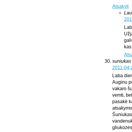
Atsakyti
Lau
201
Lab
Užj
gali
kas
Ats
suniukas
2011-04-
Laba die
Auginu po
vakaro šu
vemti, be
pasakė kad
atsakymo
Šuniukas 
vandenuko
gliukozės