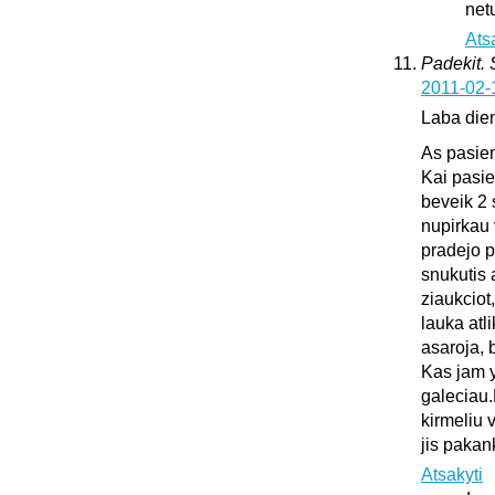
netu
Ats
Padekit.
2011-02-
Laba die
As pasie
Kai pasie
beveik 2 
nupirkau 
pradejo pl
snukutis 
ziaukciot
lauka atli
asaroja, 
Kas jam y
galeciau.
kirmeliu 
jis pakan
Atsakyti