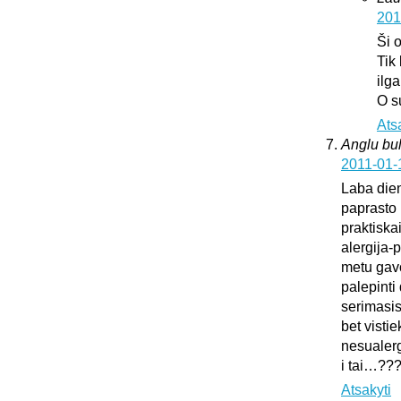
201
Ši 
Tik
ilg
O s
Ats
Anglu bul
2011-01-
Laba dien
paprasto 
praktiska
alergija-
metu gavo
palepinti 
serimasi
bet vistie
nesualerg
i tai…??
Atsakyti