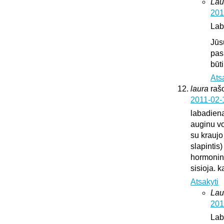
Lau
201
Lab
Jūs
pas
būt
Ats
laura
raš
2011-02-
labadien
auginu vok
su kraujo
slapintis
hormonini
sisioja. k
Atsakyti
Lau
201
Lab