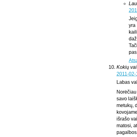
Lau
201
Jei
yra 
kai
daž
Tač
pas
Ats
Kokių vai
2011-02-
Labas va
Norėčiau 
savo laiš
metukų, d
kovojame,
išrašo va
matosi, a
pagalbos.