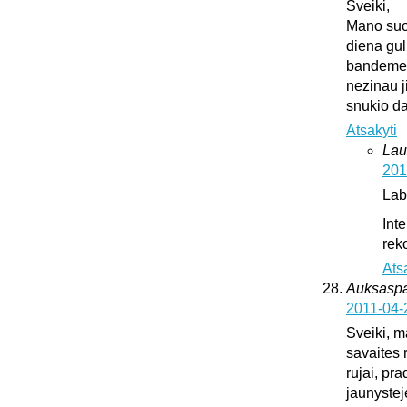
Sveiki,
Mano suo
diena gul
bandeme ji
nezinau j
snukio da
Atsakyti
Lau
201
Lab
Int
rek
Ats
Auksaspal
2011-04-
Sveiki, m
savaites 
rujai, pr
jaunystej