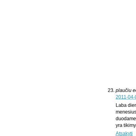
plaučiu 
2011-04-
Laba dien
menesius
duodame k
yra tikim
Atsakyti