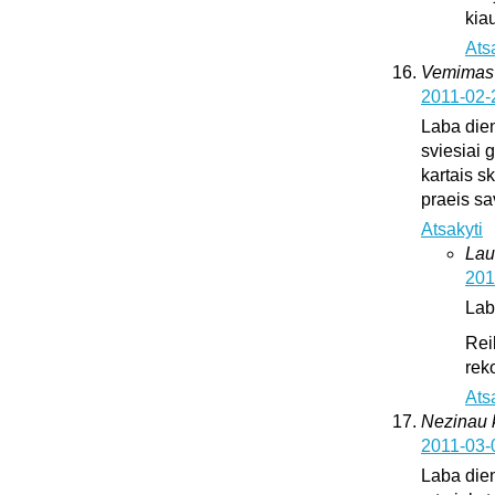
kia
Ats
Vemimas
2011-02-
Laba dien
sviesiai 
kartais sk
praeis s
Atsakyti
Lau
201
Lab
Rei
rek
Ats
Nezinau k
2011-03-
Laba dien