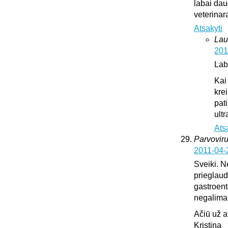
labai dau
veterinar
Atsakyti
Lau
201
Lab
Kai
krei
pat
ultr
Ats
Parvoviru
2011-04-
Sveiki. N
prieglaud
gastroente
negalima l
Ačiū už 
Kristina