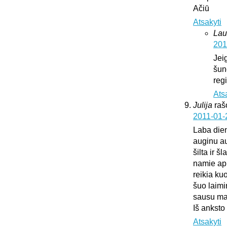
Ačiū
Atsakyti
Lau
201
Jei
šun
regi
Ats
Julija
raš
2011-01-
Laba die
auginu au
šilta ir š
namie api
reikia ku
šuo laimi
sausu mai
Iš anksto
Atsakyti