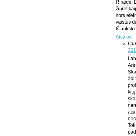
R raidė. 
žiūrėt ka
nors efek
vaistus d
Iš anksto
Atsakyti
Lau
201
Lab
Art
Ska
api
pro
kit
ska
ner
atsi
ner
Tok
pad