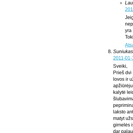
Lau
201
Jei
nepa
yra
Tok
Ats
Suniukas
2011-01-
Sveiki,
Prieš dvi
lovos ir 
apžiūrėju
kalytė lei
šlubavima
peprimina 
laksto an
matyt užs
girnelės 
dar palau