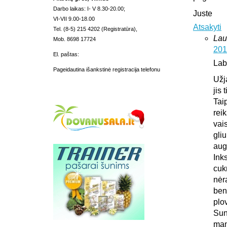
Darbo laikas: I- V 8.30-20.00;
Juste
VI-VII 9.00-18.00
Atsakyti
Tel. (8-5) 215 4202 (Registratūra),
Lau
Mob. 8698 17724
201
El. paštas:
Lab
Pageidautina išankstinė registracija telefonu
Užj
jis 
Tai
rei
vais
gliu
aug
Ink
cuk
nėr
ben
plo
Sun
man