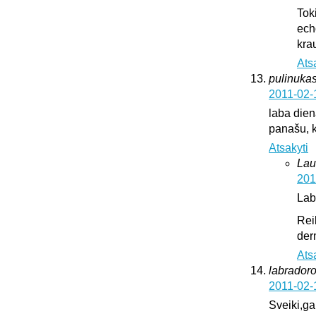
Tok
ech
krau
Ats
pulinukas
2011-02-
laba diena
panašu, k
Atsakyti
Lau
201
Lab
Rei
der
Ats
labrador
2011-02-
Sveiki,ga