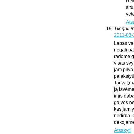
Rek
sit
vet
Ats
Tik guli i
2011-03-
Labas vak
negali pa
radome gu
visas sv
jam pilva
palakstyti
Tai vat,m
ją isvėmė
ir jis da
galvos ne
kas jam y
nedirba, 
dėkojame 
Atsakyti