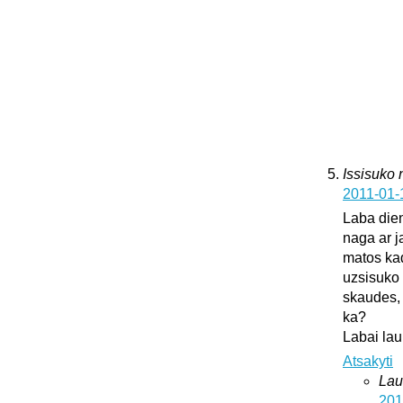
Issisuko
2011-01-
Laba dien
naga ar j
matos kad
uzsisuko 
skaudes, 
ka?
Labai lau
Atsakyti
Lau
201