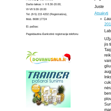
Darbo laikas: I- V 8.30-20.00;
Juste
VI-VII 9.00-18.00
Atsakyti
Tel. (8-5) 215 4202 (Registratūra),
Lau
Mob. 8698 17724
201
El. paštas:
Lab
Pageidautina išankstinė registracija telefonu
Užj
jis 
Tai
rei
vais
gliu
aug
Ink
cuk
nėr
ben
plo
Sun
man