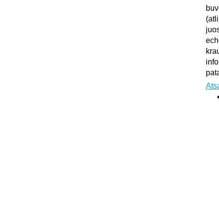
buv
(atl
juo
ech
kra
inf
pata
Ats