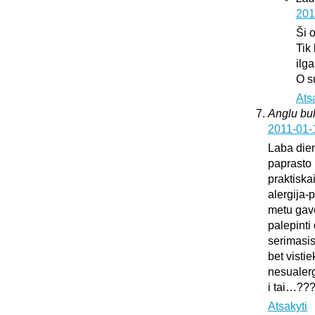
201
Ši 
Tik
ilg
O s
Ats
Anglu bul
2011-01-
Laba dien
paprasto 
praktiska
alergija-
metu gavo
palepinti 
serimasi
bet vistie
nesualerg
i tai…??
Atsakyti