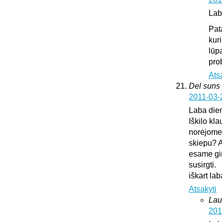
Lab
Pat
kur
lūp
pro
Ats
Del suns 
2011-03-
Laba die
Iškilo kl
norėjome 
skiepu? A
esame gir
susirgti.
iškart l
Atsakyti
Lau
201