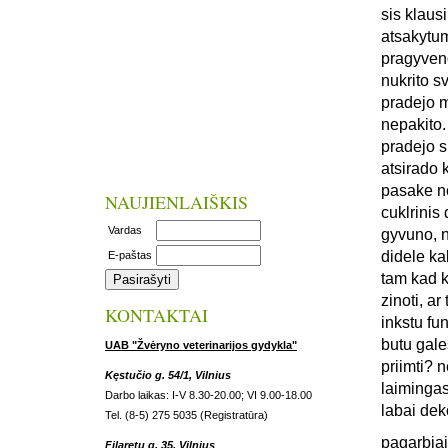
sis klaus
atsakytum
pragyveno
nukrito s
pradejo m
nepakito.
pradejo s
atsirado 
pasake no
NAUJIENLAIŠKIS
cuklrinis 
Vardas
gyvuno, n
didele ka
E-paštas
tam kad k
zinoti, a
KONTAKTAI
inkstu fun
butu gale
UAB "Žvėryno veterinarijos gydykla"
priimti? 
Kęstučio g. 54/1, Vilnius
laiminga
Darbo laikas: I-V 8.30-20.00; VI 9.00-18.00
labai dek
Tel. (8-5) 275 5035 (Registratūra)
pagarbiai
Filaretų g. 35, Vilnius