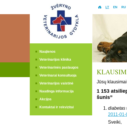
LT
EN
RU
Naujienos
Veterinarijos klinika
Veterinarinės paslaugos
KLAUSIMA
Veterinarai konsultuoja
Jūsų klausimai 
Veterinarijos vaistinė
1 153 atsili
Naudinga informacija
šunis”
Akcijos
Kontaktai ir rekvizitai
diabetas
2011-01-
Sveiki,