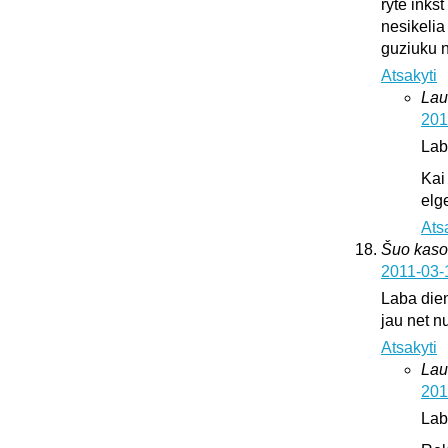
ryte inks
nesikelia
guziuku 
Atsakyti
Lau
201
Lab
Kai
elge
Ats
Šuo kaso
2011-03-
Laba dien
jau net nu
Atsakyti
Lau
201
Lab