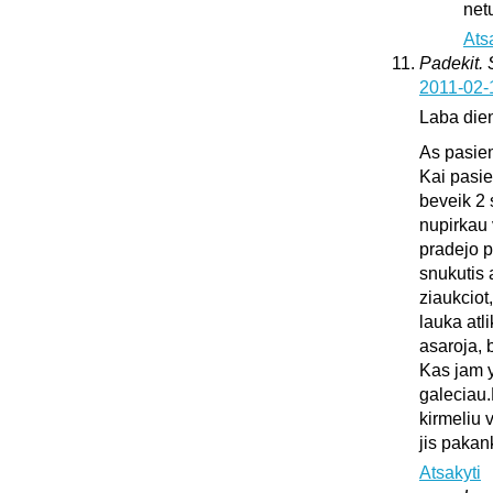
netu
Ats
Padekit.
2011-02-
Laba die
As pasie
Kai pasie
beveik 2 
nupirkau 
pradejo pl
snukutis 
ziaukciot
lauka atli
asaroja, 
Kas jam y
galeciau.
kirmeliu 
jis pakan
Atsakyti