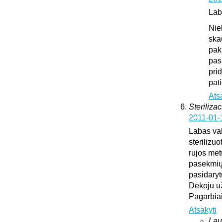
Lab
Nie
ska
pak
pas
pri
pat
Ats
Sterilizac
2011-01-
Labas vak
sterilizuo
rujos met
pasekmių 
pasidary
Dėkoju u
Pagarbia
Atsakyti
Lau