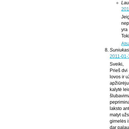
Lau
201
Jei
nepa
yra
Tok
Ats
Suniukas
2011-01-
Sveiki,
Prieš dvi
lovos ir 
apžiūrėju
kalytė lei
šlubavima
peprimina 
laksto an
matyt užs
girnelės 
dar palau