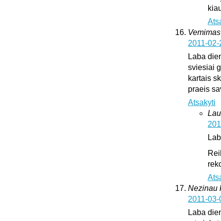
kia
Ats
Vemimas
2011-02-
Laba dien
sviesiai 
kartais sk
praeis s
Atsakyti
Lau
201
Lab
Rei
rek
Ats
Nezinau k
2011-03-
Laba dien