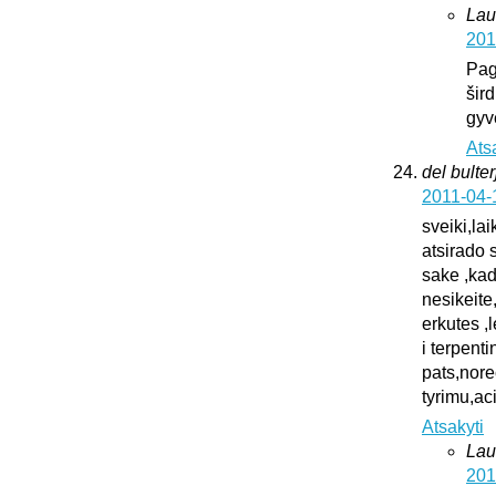
Lau
201
Pag
šird
gyv
Ats
del bulter
2011-04-
sveiki,la
atsirado 
sake ,kad
nesikeite
erkutes ,
i terpent
pats,nore
tyrimu,ac
Atsakyti
Lau
201