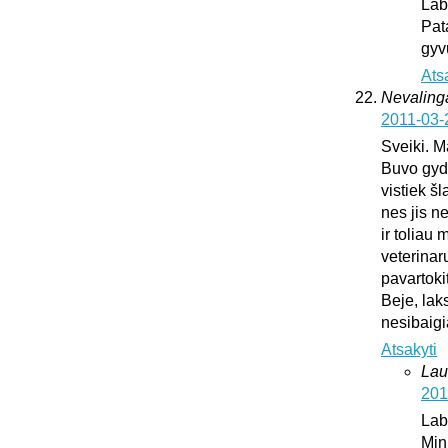
Lab
Pat
gyv
Ats
Nevaling
2011-03-
Sveiki. M
Buvo gydy
vistiek š
nes jis n
ir toliau
veterinar
pavartoki
Beje, lak
nesibaig
Atsakyti
Lau
201
Lab
Min