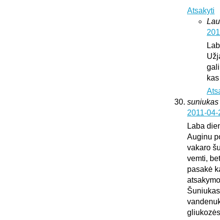
Atsakyti
Lau
201
Lab
Užj
gali
kas
Ats
suniukas
2011-04-
Laba die
Auginu po
vakaro šu
vemti, be
pasakė kad
atsakymo
Šuniukas 
vandenuko
gliukozės