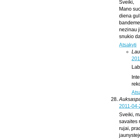
Sveiki,
Mano suo
diena gul
bandeme ji
nezinau j
snukio da
Atsakyti
Lau
201
Lab
Int
rek
Ats
Auksaspal
2011-04-
Sveiki, m
savaites 
rujai, pr
jaunystej