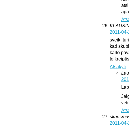
ats
apat
Ats
KLAUSI
2011-04-
sveiki tur
kad skub
karto pava
to kreipti
Atsakyti
Lau
201
Lab
Jei
vete
Ats
skausma
2011-04-