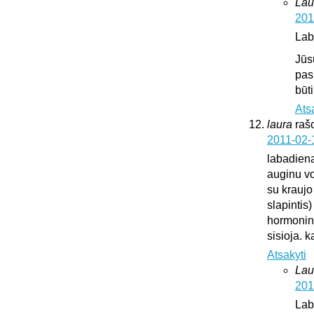
Lau
201
Lab
Jūs
pas
būt
Ats
laura
raš
2011-02-
labadien
auginu vok
su kraujo
slapintis
hormonini
sisioja. k
Atsakyti
Lau
201
Lab