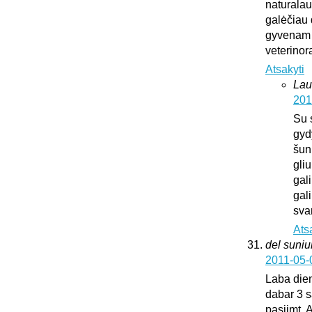
naturalaus
galėčiau d
gyvenam u
veterinora
Atsakyti
Lau
201
Su 
gyd
šun
gliu
gali
gali
sva
Ats
del suni
2011-05-
Laba dien
dabar 3 s
pasiimt. 