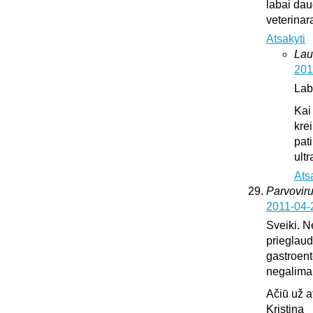
labai dau
veterinar
Atsakyti
Lau
201
Lab
Kai
krei
pat
ultr
Ats
Parvoviru
2011-04-
Sveiki. N
prieglaud
gastroente
negalima l
Ačiū už 
Kristina