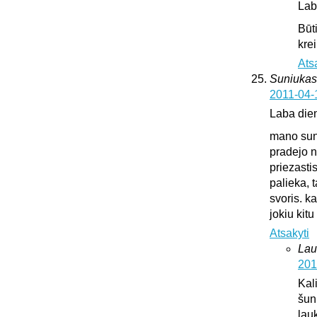
Lab
Būt
krei
Ats
Suniukas
2011-04-
Laba die
mano suni
pradejo n
priezasti
palieka, 
svoris. k
jokiu kit
Atsakyti
Lau
201
Kali
šun
lauk