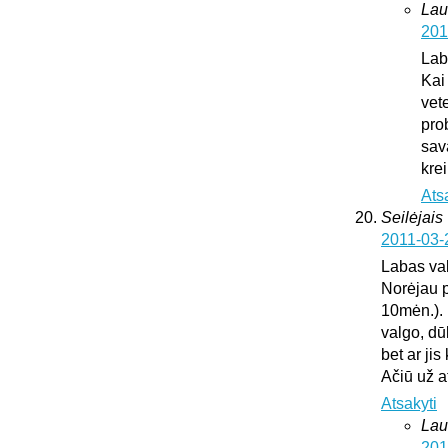
Lau
201
Lab
Kai
vete
pro
sav
krei
Ats
Seilėjais
2011-03-
Labas va
Norėjau p
10mėn.). 
valgo, dū
bet ar ji
Ačiū už 
Atsakyti
Lau
201