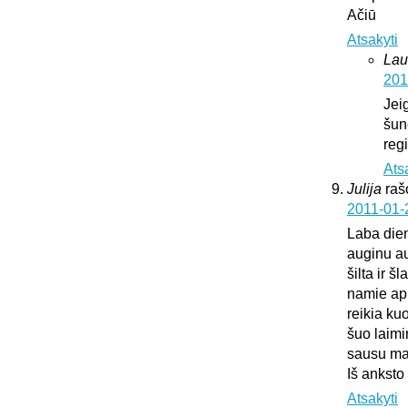
Ačiū
Atsakyti
Lau
201
Jei
šun
regi
Ats
Julija
raš
2011-01-
Laba die
auginu au
šilta ir š
namie api
reikia ku
šuo laimi
sausu mai
Iš anksto
Atsakyti