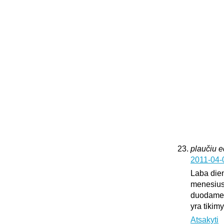
plaučiu 
2011-04-
Laba dien
menesius
duodame k
yra tikim
Atsakyti