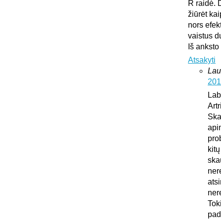
R raidė. 
žiūrėt ka
nors efek
vaistus d
Iš anksto
Atsakyti
Lau
201
Lab
Art
Ska
api
pro
kit
ska
ner
atsi
ner
Tok
pad