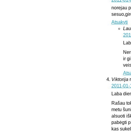
norejau pa
sesuo,gir
Atsakyti
Lau
201
Lab
Ner
ir 
vei
Ats
Viktorija
2011-01-
Laba die
Rašau tok
metu šuni
alsuoti i
pabėgti p
kas sukeli