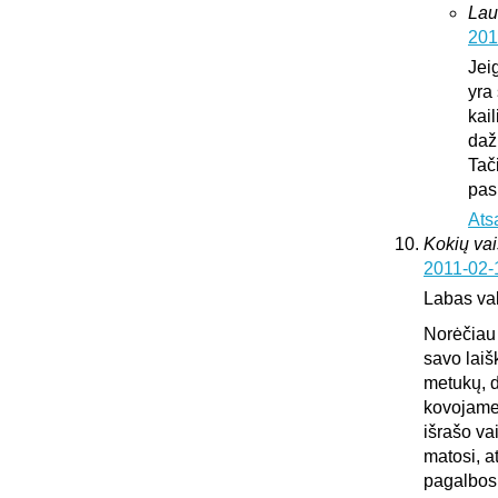
Lau
201
Jei
yra 
kai
daž
Tač
pas
Ats
Kokių vai
2011-02-
Labas va
Norėčiau 
savo laiš
metukų, d
kovojame,
išrašo va
matosi, a
pagalbos.