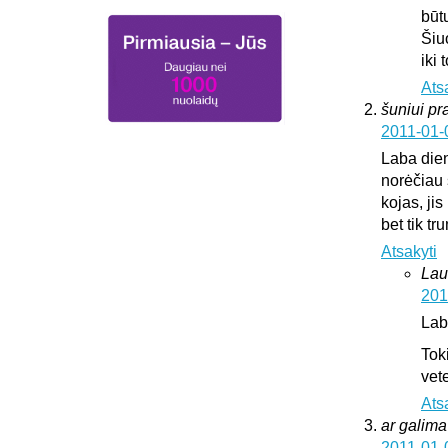
būt
Šiu
iki
Ats
šuniui pr
2011-01-
Laba die
norėčiau 
kojas, jis
bet tik t
Atsakyti
Lau
201
Lab
Tok
vete
Ats
ar galima 
2011-01-