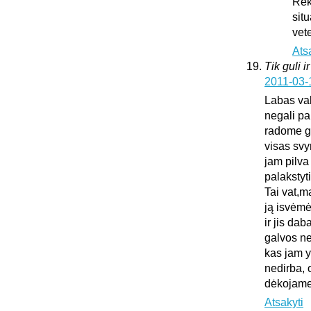
Rek
sit
vet
Ats
Tik guli i
2011-03-
Labas vak
negali pa
radome gu
visas sv
jam pilva
palakstyti
Tai vat,m
ją isvėmė
ir jis da
galvos ne
kas jam y
nedirba, 
dėkojame 
Atsakyti