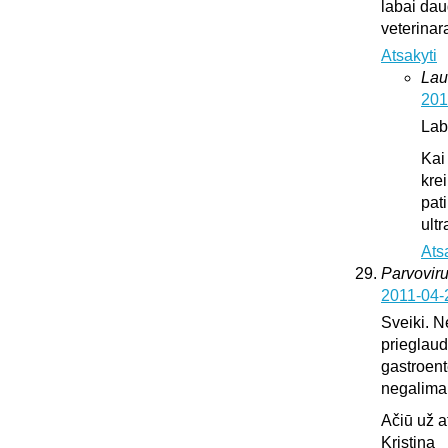
labai dau
veterinar
Atsakyti
Lau
201
Lab
Kai
krei
pat
ultr
Ats
Parvoviru
2011-04-
Sveiki. N
prieglaud
gastroente
negalima l
Ačiū už 
Kristina