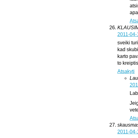
ats
apat
Ats
KLAUSI
2011-04-
sveiki tur
kad skub
karto pava
to kreipti
Atsakyti
Lau
201
Lab
Jei
vete
Ats
skausma
2011-04-