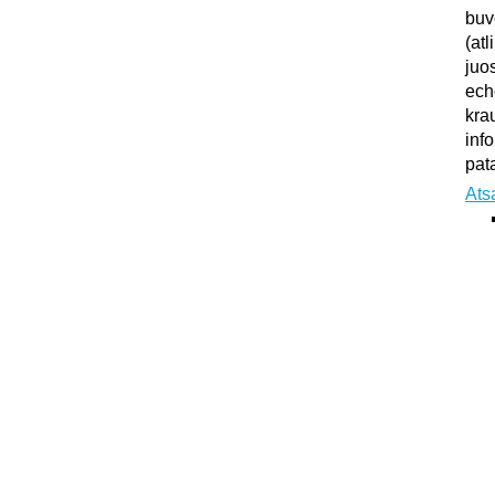
buv
(atl
juo
ech
kra
inf
pata
Ats