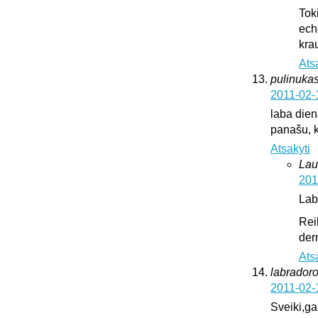
Tok
ech
krau
Ats
pulinukas
2011-02-
laba diena
panašu, k
Atsakyti
Lau
201
Lab
Rei
der
Ats
labrador
2011-02-
Sveiki,ga