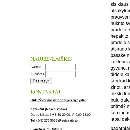
sis klaus
atsakytum
pragyveno
nukrito s
pradejo m
nepakito.
pradejo s
atsirado 
pasake no
NAUJIENLAIŠKIS
cuklrinis 
Vardas
gyvuno, n
didele ka
E-paštas
tam kad k
zinoti, a
KONTAKTAI
inkstu fun
butu gale
UAB "Žvėryno veterinarijos gydykla"
priimti? 
Kęstučio g. 54/1, Vilnius
laiminga
Darbo laikas: I-V 8.30-20.00; VI 9.00-18.00
labai dek
Tel. (8-5) 275 5035 (Registratūra)
pagarbiai
Filaretų g. 35, Vilnius