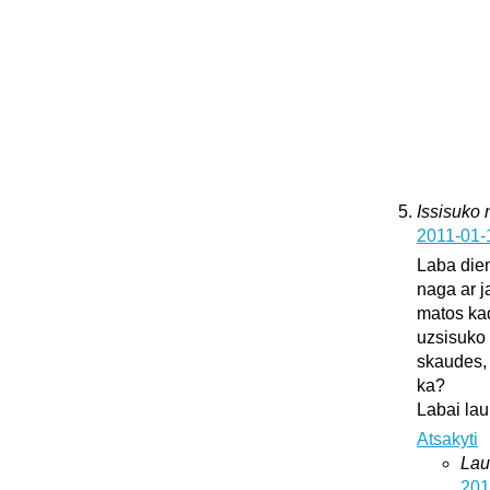
Issisuko
2011-01-
Laba dien
naga ar j
matos kad
uzsisuko 
skaudes, 
ka?
Labai lau
Atsakyti
Lau
201