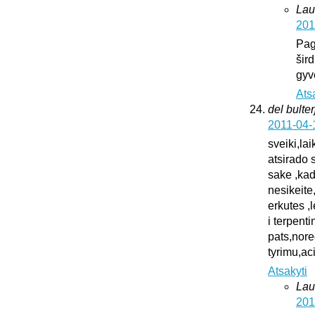
Lau
201
Pag
šird
gyv
Ats
del bulter
2011-04-
sveiki,la
atsirado 
sake ,kad
nesikeite
erkutes ,
i terpent
pats,nore
tyrimu,ac
Atsakyti
Lau
201