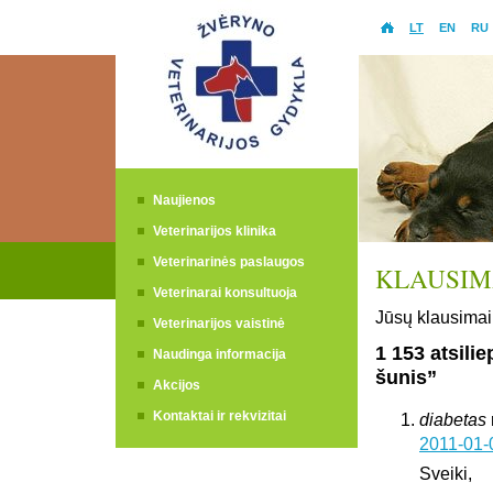
LT
EN
RU
Naujienos
Veterinarijos klinika
Veterinarinės paslaugos
KLAUSIMA
Veterinarai konsultuoja
Jūsų klausimai 
Veterinarijos vaistinė
1 153 atsili
Naudinga informacija
šunis”
Akcijos
Kontaktai ir rekvizitai
diabetas
2011-01-
Sveiki,