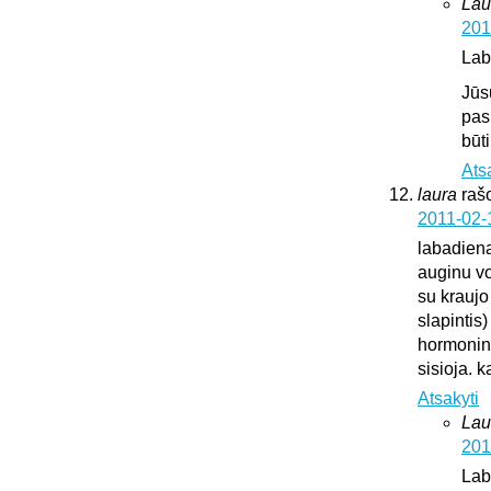
Lau
201
Lab
Jūs
pas
būt
Ats
laura
raš
2011-02-
labadien
auginu vok
su kraujo
slapintis
hormonini
sisioja. k
Atsakyti
Lau
201
Lab