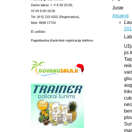
Darbo laikas: I- V 8.30-20.00;
Juste
VI-VII 9.00-18.00
Atsakyti
Tel. (8-5) 215 4202 (Registratūra),
Lau
Mob. 8698 17724
201
El. paštas:
Lab
Pageidautina išankstinė registracija telefonu
Užj
jis 
Tai
rei
vais
gliu
aug
Ink
cuk
nėr
ben
plo
Sun
man