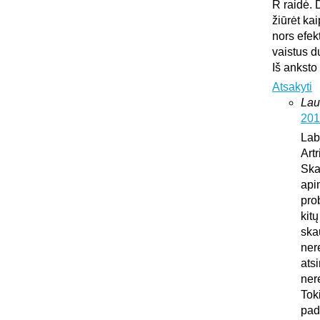
R raidė. 
žiūrėt ka
nors efek
vaistus d
Iš anksto
Atsakyti
Lau
201
Lab
Art
Ska
api
pro
kit
ska
ner
atsi
ner
Tok
pad