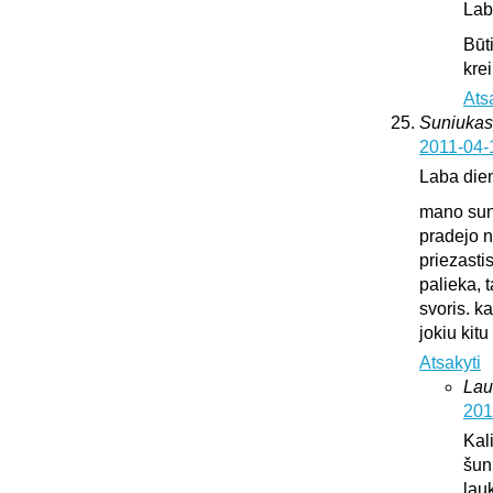
Lab
Būt
krei
Ats
Suniukas
2011-04-
Laba die
mano suni
pradejo n
priezasti
palieka, 
svoris. k
jokiu kit
Atsakyti
Lau
201
Kali
šun
lauk