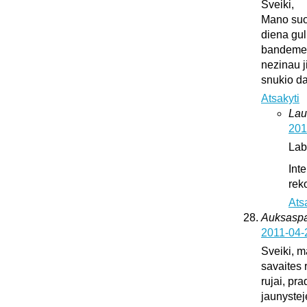
Sveiki,
Mano suo
diena gul
bandeme ji
nezinau j
snukio da
Atsakyti
Lau
201
Lab
Int
rek
Ats
Auksaspal
2011-04-
Sveiki, m
savaites 
rujai, pr
jaunystej