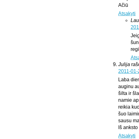
Ačiū
Atsakyti
Lau
201
Jei
šun
regi
Ats
Julija
raš
2011-01-
Laba die
auginu au
šilta ir š
namie api
reikia ku
šuo laimi
sausu mai
Iš anksto
Atsakyti