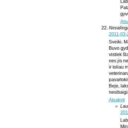
Lab
Pat
gyv
Ats
Nevaling
2011-03-
Sveiki. M
Buvo gydy
vistiek š
nes jis n
ir toliau
veterinar
pavartoki
Beje, lak
nesibaig
Atsakyti
Lau
201
Lab
Min