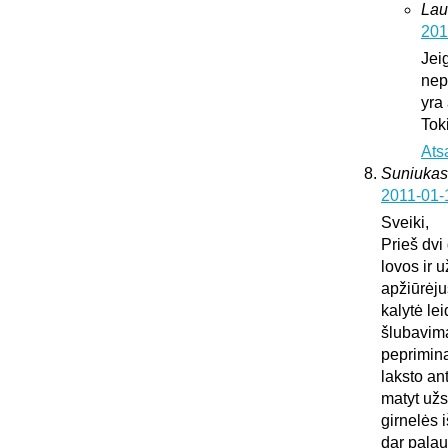
Lau
201
Jei
nepa
yra
Tok
Ats
Suniukas
2011-01-
Sveiki,
Prieš dvi
lovos ir 
apžiūrėju
kalytė lei
šlubavima
peprimina 
laksto an
matyt užs
girnelės 
dar palau