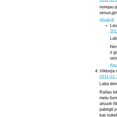
norejau pa
sesuo,gir
Atsakyti
Lau
201
Lab
Ner
ir 
vei
Ats
Viktorija
2011-01-
Laba die
Rašau tok
metu šuni
alsuoti i
pabėgti p
kas sukeli