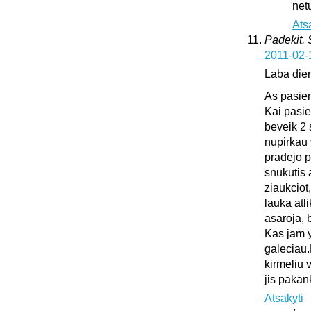
netu
Ats
Padekit.
2011-02-
Laba die
As pasie
Kai pasie
beveik 2 
nupirkau 
pradejo pl
snukutis 
ziaukciot
lauka atli
asaroja, 
Kas jam y
galeciau.
kirmeliu 
jis pakan
Atsakyti