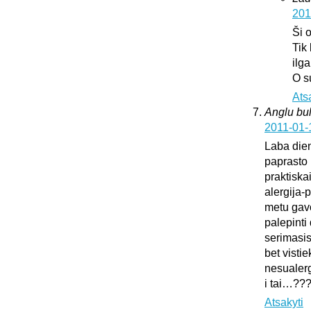
201
Ši 
Tik
ilg
O s
Ats
Anglu bul
2011-01-
Laba dien
paprasto 
praktiska
alergija-
metu gavo
palepinti 
serimasi
bet vistie
nesualerg
i tai…??
Atsakyti