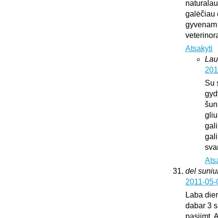
naturalaus
galėčiau d
gyvenam u
veterinora
Atsakyti
Lau
201
Su 
gyd
šun
gliu
gali
gali
sva
Ats
del suni
2011-05-
Laba dien
dabar 3 s
pasiimt. 