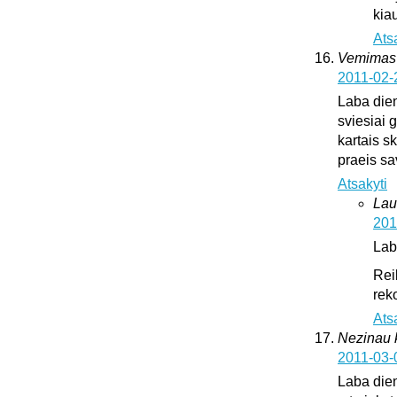
kia
Ats
Vemimas
2011-02-
Laba dien
sviesiai 
kartais sk
praeis s
Atsakyti
Lau
201
Lab
Rei
rek
Ats
Nezinau k
2011-03-
Laba dien