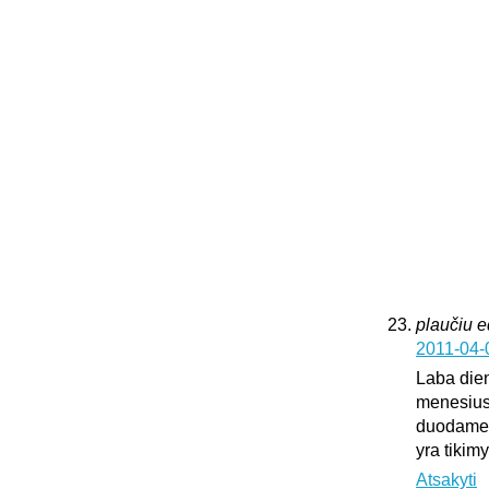
plaučiu 
2011-04-
Laba dien
menesius
duodame k
yra tikim
Atsakyti