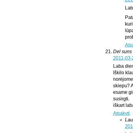
Lab
Pat
kur
lūp
pro
Ats
Del suns 
2011-03-
Laba die
Iškilo kl
norėjome 
skiepu? A
esame gir
susirgti.
iškart l
Atsakyti
Lau
201