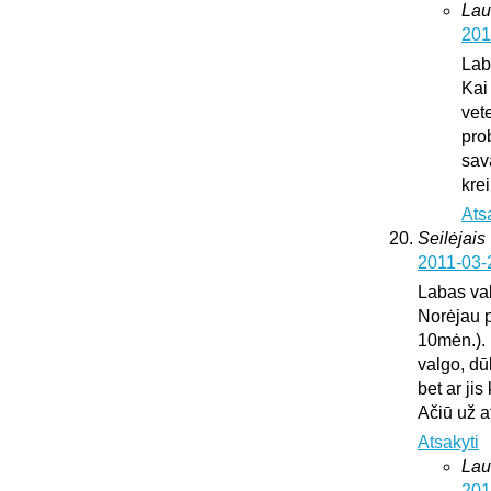
Lau
201
Lab
Kai
vete
pro
sav
krei
Ats
Seilėjais
2011-03-
Labas va
Norėjau p
10mėn.). 
valgo, dū
bet ar ji
Ačiū už 
Atsakyti
Lau
201