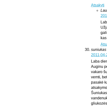
Atsakyti
Lau
201
Lab
Užj
gali
kas
Ats
suniukas
2011-04-
Laba die
Auginu po
vakaro šu
vemti, be
pasakė kad
atsakymo
Šuniukas 
vandenuko
gliukozės