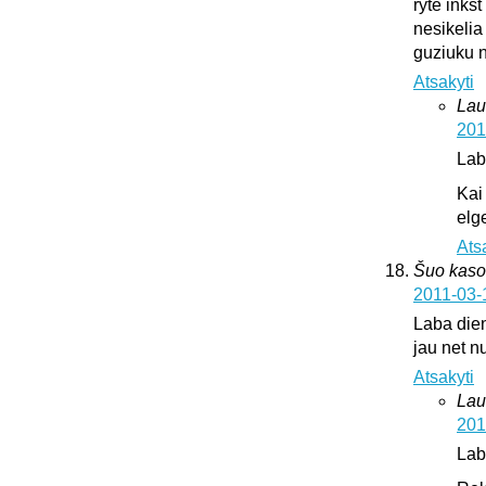
ryte inks
nesikelia
guziuku 
Atsakyti
Lau
201
Lab
Kai
elge
Ats
Šuo kaso
2011-03-
Laba dien
jau net nu
Atsakyti
Lau
201
Lab