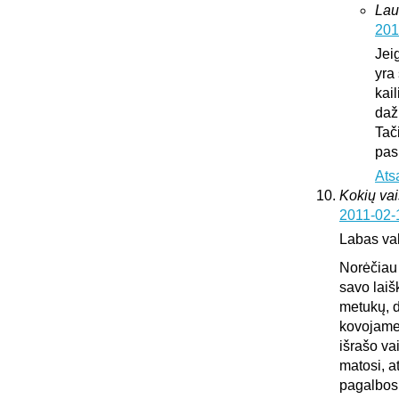
Lau
201
Jei
yra 
kai
daž
Tač
pas
Ats
Kokių vai
2011-02-
Labas va
Norėčiau 
savo laiš
metukų, d
kovojame,
išrašo va
matosi, a
pagalbos.