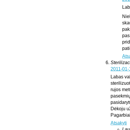
Lab
Nie
ska
pak
pas
pri
pat
Ats
Sterilizac
2011-01-
Labas vak
sterilizuo
rujos met
pasekmių 
pasidary
Dėkoju u
Pagarbia
Atsakyti
Lau