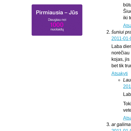
būt
Šiu
iki
Ats
šuniui pr
2011-01-
Laba die
norėčiau 
kojas, jis
bet tik t
Atsakyti
Lau
201
Lab
Tok
vete
Ats
ar galima 
2011-01-