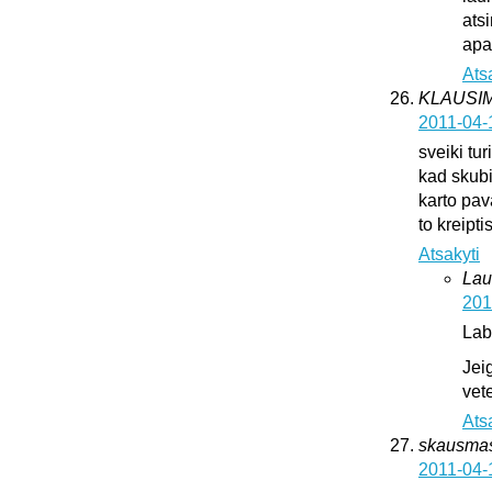
ats
apat
Ats
KLAUSI
2011-04-
sveiki tur
kad skub
karto pava
to kreipti
Atsakyti
Lau
201
Lab
Jei
vete
Ats
skausma
2011-04-