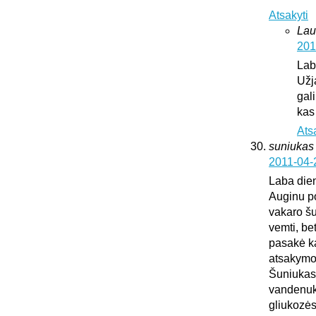
Atsakyti
Lau
201
Lab
Užj
gali
kas
Ats
suniukas
2011-04-
Laba die
Auginu po
vakaro šu
vemti, be
pasakė kad
atsakymo
Šuniukas 
vandenuko
gliukozės