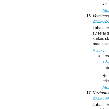
kia
Ats
Vemimas
2011-02-
Laba dien
sviesiai 
kartais sk
praeis s
Atsakyti
Lau
201
Lab
Rei
rek
Ats
Nezinau k
2011-03-
Laba dien