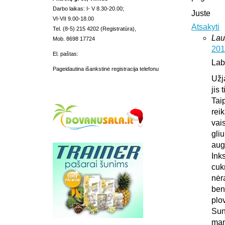
Darbo laikas: I- V 8.30-20.00;
Juste
VI-VII 9.00-18.00
Atsakyti
Tel. (8-5) 215 4202 (Registratūra),
Lau
Mob. 8698 17724
201
El. paštas:
Lab
Pageidautina išankstinė registracija telefonu
Užj
jis 
Tai
rei
vais
gliu
aug
Ink
cuk
nėr
ben
plo
Sun
man