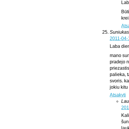
Lab
Būt
krei
Ats
Suniukas
2011-04-
Laba die
mano suni
pradejo n
priezasti
palieka, 
svoris. k
jokiu kit
Atsakyti
Lau
201
Kali
šun
lauk