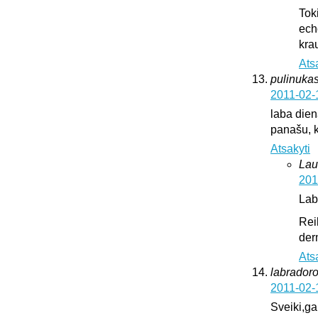
Tok
ech
krau
Ats
pulinukas
2011-02-
laba diena
panašu, k
Atsakyti
Lau
201
Lab
Rei
der
Ats
labrador
2011-02-
Sveiki,ga