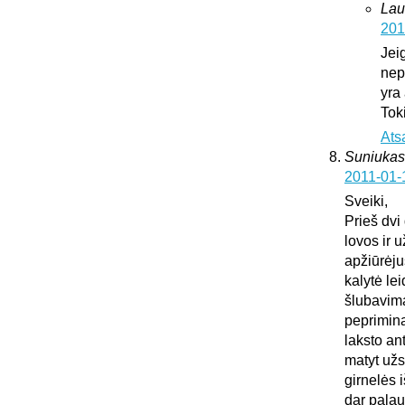
Lau
201
Jei
nepa
yra
Tok
Ats
Suniukas
2011-01-
Sveiki,
Prieš dvi
lovos ir 
apžiūrėju
kalytė lei
šlubavima
peprimina 
laksto an
matyt užs
girnelės 
dar palau