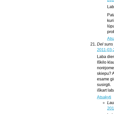
Lab
Pat
kur
lūp
pro
Ats
Del suns 
2011-03-
Laba die
Iškilo kl
norėjome 
skiepu? A
esame gir
susirgti.
iškart l
Atsakyti
Lau
201