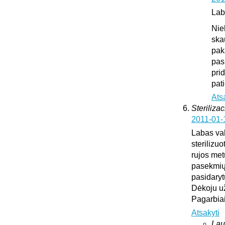
Lab
Nie
ska
pak
pas
pri
pat
Ats
Sterilizac
2011-01-
Labas vak
sterilizuo
rujos met
pasekmių 
pasidary
Dėkoju u
Pagarbia
Atsakyti
Lau