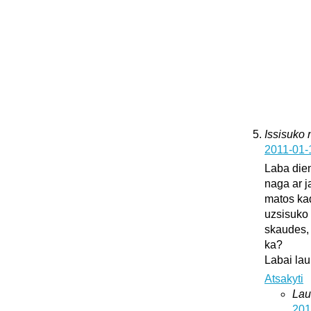
Issisuko
2011-01-
Laba dien
naga ar j
matos kad
uzsisuko 
skaudes, 
ka?
Labai lau
Atsakyti
Lau
201