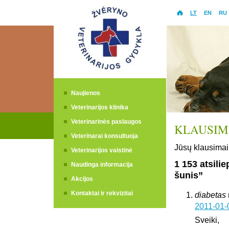
LT
EN
RU
Naujienos
Veterinarijos klinika
Veterinarinės paslaugos
KLAUSIMA
Veterinarai konsultuoja
Jūsų klausimai 
Veterinarijos vaistinė
1 153 atsili
Naudinga informacija
šunis”
Akcijos
Kontaktai ir rekvizitai
diabetas
2011-01-
Sveiki,