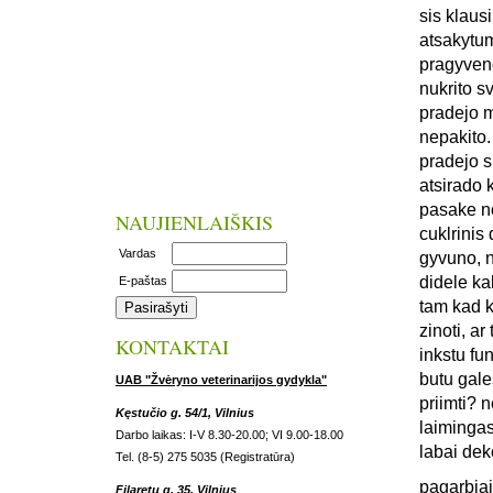
sis klaus
atsakytum
pragyveno
nukrito s
pradejo m
nepakito.
pradejo s
atsirado 
pasake no
NAUJIENLAIŠKIS
cuklrinis 
Vardas
gyvuno, n
didele ka
E-paštas
tam kad k
zinoti, a
KONTAKTAI
inkstu fun
butu gale
UAB "Žvėryno veterinarijos gydykla"
priimti? 
Kęstučio g. 54/1, Vilnius
laiminga
Darbo laikas: I-V 8.30-20.00; VI 9.00-18.00
labai dek
Tel. (8-5) 275 5035 (Registratūra)
pagarbiai
Filaretų g. 35, Vilnius