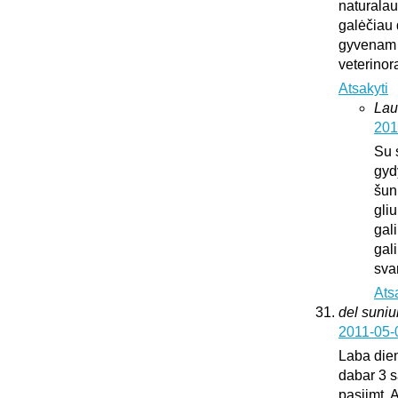
naturalaus
galėčiau d
gyvenam u
veterinora
Atsakyti
Lau
201
Su 
gyd
šun
gliu
gali
gali
sva
Ats
del suni
2011-05-
Laba dien
dabar 3 s
pasiimt. 