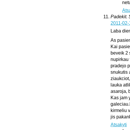
netu
Ats
Padekit.
2011-02-
Laba die
As pasie
Kai pasie
beveik 2 
nupirkau 
pradejo pl
snukutis 
ziaukciot
lauka atli
asaroja, 
Kas jam y
galeciau.
kirmeliu 
jis pakan
Atsakyti