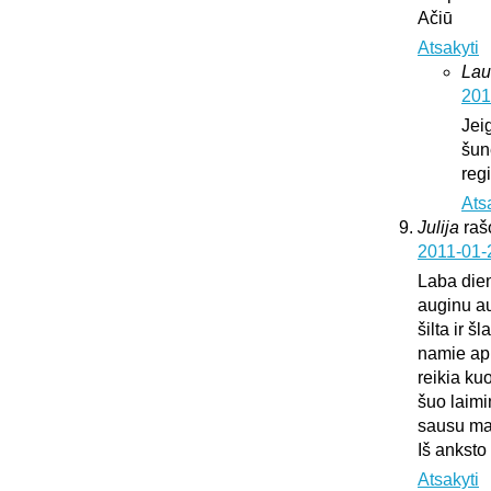
Ačiū
Atsakyti
Lau
201
Jei
šun
regi
Ats
Julija
raš
2011-01-
Laba die
auginu au
šilta ir š
namie api
reikia ku
šuo laimi
sausu mai
Iš anksto
Atsakyti