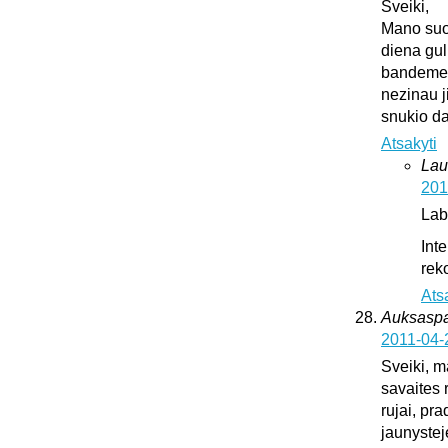
Sveiki,
Mano suo
diena gul
bandeme ji
nezinau j
snukio da
Atsakyti
Lau
201
Lab
Int
rek
Ats
Auksaspal
2011-04-
Sveiki, m
savaites 
rujai, pr
jaunystej