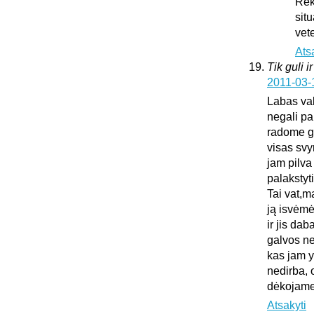
Rek
sit
vet
Ats
Tik guli i
2011-03-
Labas vak
negali pa
radome gu
visas sv
jam pilva
palakstyti
Tai vat,m
ją isvėmė
ir jis da
galvos ne
kas jam y
nedirba, 
dėkojame 
Atsakyti