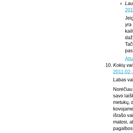
Lau
201
Jei
yra 
kai
daž
Tač
pas
Ats
Kokių vai
2011-02-
Labas va
Norėčiau 
savo laiš
metukų, d
kovojame,
išrašo va
matosi, a
pagalbos.