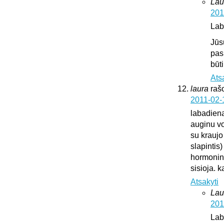
Lau
201
Lab
Jūs
pas
būt
Ats
laura
raš
2011-02-
labadien
auginu vok
su kraujo
slapintis
hormonini
sisioja. k
Atsakyti
Lau
201
Lab