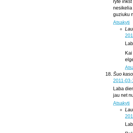
ryte inks
nesikelia
guziuku 
Atsakyti
Lau
201
Lab
Kai
elge
Ats
Šuo kaso
2011-03-
Laba dien
jau net nu
Atsakyti
Lau
201
Lab