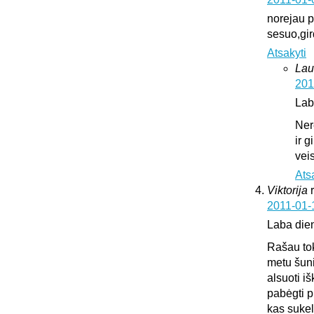
norejau pa
sesuo,gir
Atsakyti
Lau
201
Lab
Ner
ir 
vei
Ats
Viktorija
2011-01-
Laba die
Rašau tok
metu šuni
alsuoti i
pabėgti p
kas sukeli