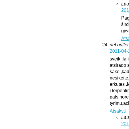
Lau
201
Pag
šird
gyv
Ats
del bulter
2011-04-
sveiki,la
atsirado 
sake ,kad
nesikeite
erkutes ,
i terpent
pats,nore
tyrimu,ac
Atsakyti
Lau
201