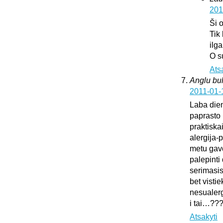
201
Ši 
Tik
ilg
O s
Ats
Anglu bul
2011-01-
Laba dien
paprasto 
praktiska
alergija-
metu gavo
palepinti 
serimasi
bet vistie
nesualerg
i tai…??
Atsakyti