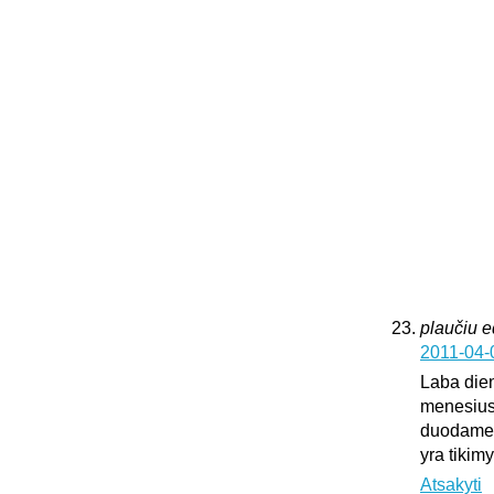
plaučiu 
2011-04-
Laba dien
menesius
duodame k
yra tikim
Atsakyti