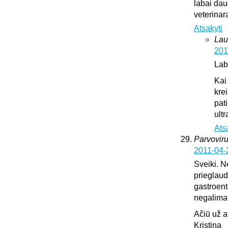
labai dau
veterinar
Atsakyti
Lau
201
Lab
Kai
krei
pat
ultr
Ats
Parvoviru
2011-04-
Sveiki. N
prieglaud
gastroente
negalima l
Ačiū už 
Kristina