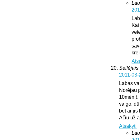
Lau
201
Lab
Kai
vete
pro
sav
krei
Ats
Seilėjais
2011-03-
Labas va
Norėjau p
10mėn.). 
valgo, dū
bet ar ji
Ačiū už 
Atsakyti
Lau
201