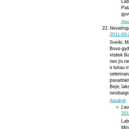
Lab
Pat
gyv
Ats
Nevaling
2011-03-
Sveiki. M
Buvo gydy
vistiek š
nes jis n
ir toliau
veterinar
pavartoki
Beje, lak
nesibaig
Atsakyti
Lau
201
Lab
Min