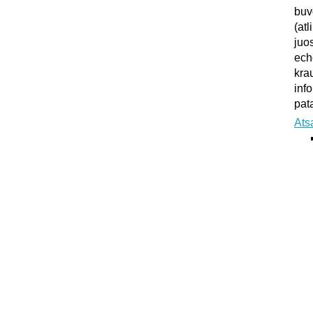
buv
(atl
juo
ech
kra
inf
pata
Ats