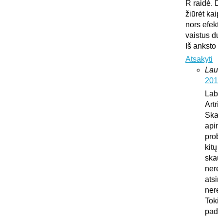
R raidė. 
žiūrėt ka
nors efek
vaistus d
Iš anksto
Atsakyti
Lau
201
Lab
Art
Ska
api
pro
kit
ska
ner
atsi
ner
Tok
pad