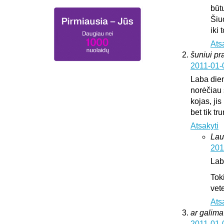
būt
Šiu
iki
Ats
šuniui pr
2011-01-
Laba die
norėčiau 
kojas, jis
bet tik t
Atsakyti
Lau
201
Lab
Tok
vete
Ats
ar galima 
2011-01-