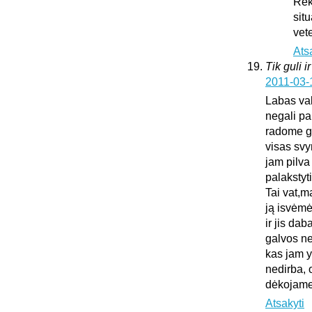
Rek
sit
vet
Ats
Tik guli i
2011-03-
Labas vak
negali pa
radome gu
visas sv
jam pilva
palakstyti
Tai vat,m
ją isvėmė
ir jis da
galvos ne
kas jam y
nedirba, 
dėkojame 
Atsakyti