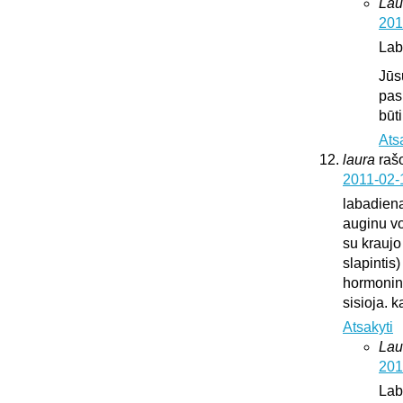
Lau
201
Lab
Jūs
pas
būt
Ats
laura
raš
2011-02-
labadien
auginu vok
su kraujo
slapintis
hormonini
sisioja. k
Atsakyti
Lau
201
Lab