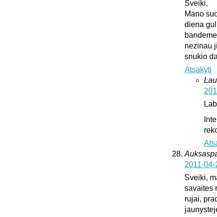
Sveiki,
Mano suo
diena gul
bandeme ji
nezinau j
snukio da
Atsakyti
Lau
201
Lab
Int
rek
Ats
Auksaspal
2011-04-
Sveiki, m
savaites 
rujai, pr
jaunystej