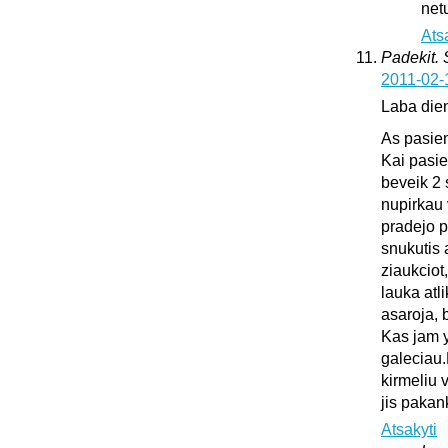
netu
Ats
Padekit.
2011-02-
Laba die
As pasie
Kai pasie
beveik 2 
nupirkau 
pradejo pl
snukutis 
ziaukciot
lauka atli
asaroja, 
Kas jam y
galeciau.
kirmeliu 
jis pakan
Atsakyti