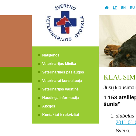
LT
EN
RU
Naujienos
Veterinarijos klinika
Veterinarinės paslaugos
KLAUSIMA
Veterinarai konsultuoja
Jūsų klausimai 
Veterinarijos vaistinė
1 153 atsili
Naudinga informacija
šunis”
Akcijos
Kontaktai ir rekvizitai
diabetas
2011-01-
Sveiki,