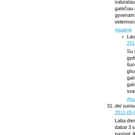
naturalaus
galėčiau d
gyvenam u
veterinora
Atsakyti
Lau
201
Su 
gyd
šun
gliu
gali
gali
sva
Ats
del suni
2011-05-
Laba dien
dabar 3 s
pasiimt. 