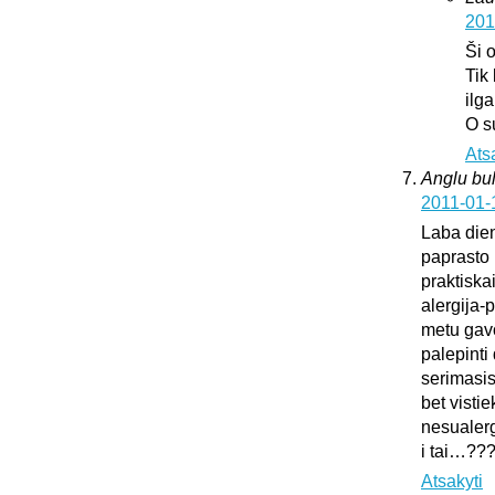
201
Ši 
Tik
ilg
O s
Ats
Anglu bul
2011-01-
Laba dien
paprasto 
praktiska
alergija-
metu gavo
palepinti 
serimasi
bet vistie
nesualerg
i tai…??
Atsakyti