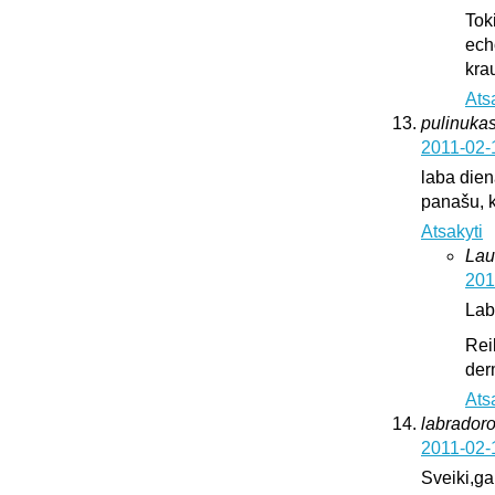
Tok
ech
krau
Ats
pulinukas
2011-02-
laba diena
panašu, k
Atsakyti
Lau
201
Lab
Rei
der
Ats
labrador
2011-02-
Sveiki,ga