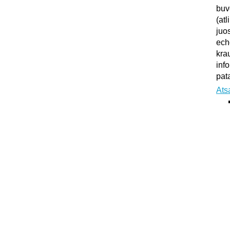
buv
(atl
juo
ech
kra
inf
pata
Ats