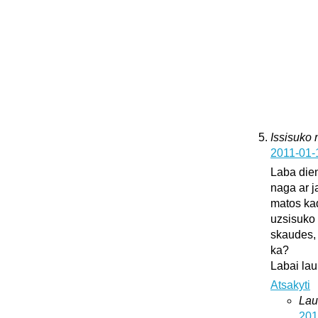
Issisuko
2011-01-
Laba dien
naga ar j
matos kad
uzsisuko 
skaudes, 
ka?
Labai lau
Atsakyti
Lau
201