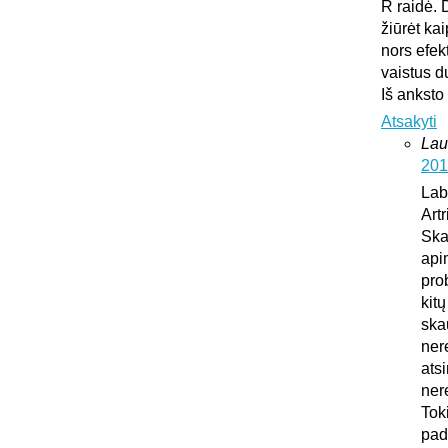
R raidė. 
žiūrėt ka
nors efek
vaistus d
Iš anksto
Atsakyti
Lau
201
Lab
Art
Ska
api
pro
kit
ska
ner
atsi
ner
Tok
pad