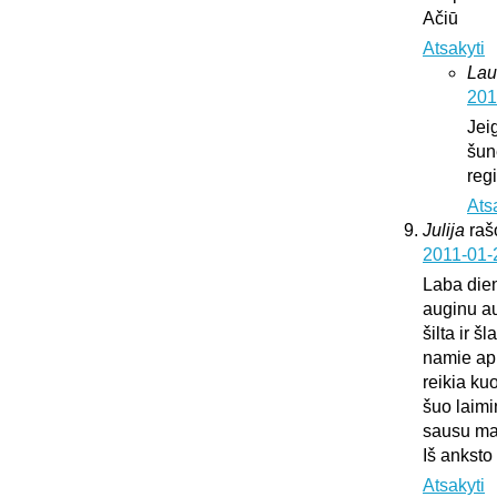
Ačiū
Atsakyti
Lau
201
Jei
šun
regi
Ats
Julija
raš
2011-01-
Laba die
auginu au
šilta ir š
namie api
reikia ku
šuo laimi
sausu mai
Iš anksto
Atsakyti