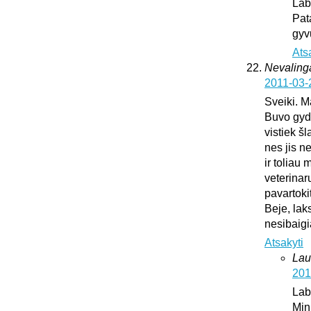
Lab
Pat
gyv
Ats
Nevaling
2011-03-
Sveiki. M
Buvo gydy
vistiek š
nes jis n
ir toliau
veterinar
pavartoki
Beje, lak
nesibaig
Atsakyti
Lau
201
Lab
Min