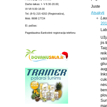
Darbo laikas: I- V 8.30-20.00;
Juste
VI-VII 9.00-18.00
Atsakyti
Tel. (8-5) 215 4202 (Registratūra),
Lau
Mob. 8698 17724
201
El. paštas:
Lab
Pageidautina išankstinė registracija telefonu
Užj
jis 
Tai
rei
vais
gliu
aug
Ink
cuk
nėr
ben
plo
Sun
man