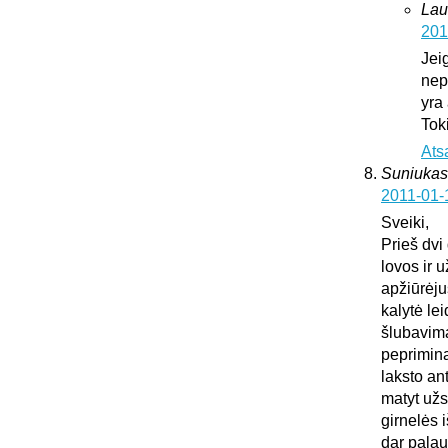
Lau
201
Jei
nepa
yra
Tok
Ats
Suniukas
2011-01-
Sveiki,
Prieš dvi
lovos ir 
apžiūrėju
kalytė lei
šlubavima
peprimina 
laksto an
matyt užs
girnelės 
dar palau