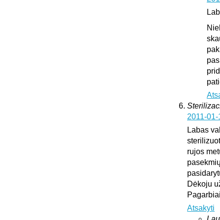
Lab
Nie
ska
pak
pas
pri
pat
Ats
Sterilizac
2011-01-
Labas vak
sterilizuo
rujos met
pasekmių 
pasidary
Dėkoju u
Pagarbia
Atsakyti
Lau