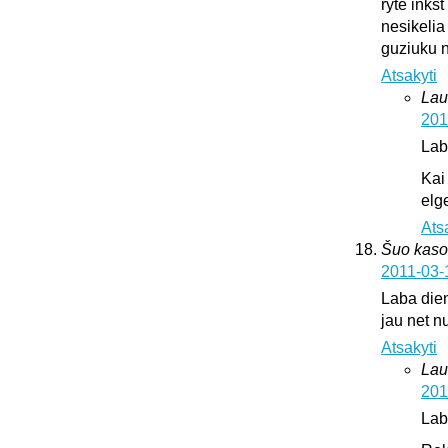
ryte inks
nesikelia
guziuku 
Atsakyti
Lau
201
Lab
Kai
elge
Ats
Šuo kaso
2011-03-
Laba dien
jau net nu
Atsakyti
Lau
201
Lab