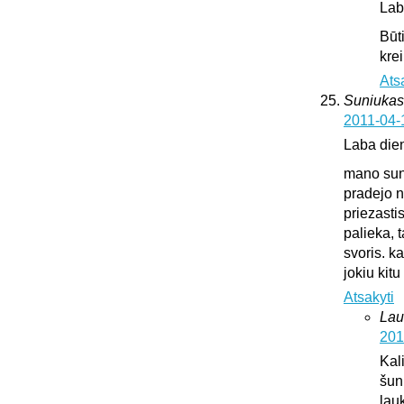
Lab
Būt
krei
Ats
Suniukas
2011-04-
Laba die
mano suni
pradejo n
priezasti
palieka, 
svoris. k
jokiu kit
Atsakyti
Lau
201
Kali
šun
lauk