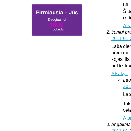
būt
Šiu
iki
Ats
šuniui pr
2011-01-
Laba die
norėčiau 
kojas, jis
bet tik t
Atsakyti
Lau
201
Lab
Tok
vete
Ats
ar galima 
2011-01-