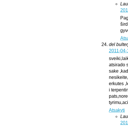
Lau
201
Pag
šird
gyv
Ats
del bulter
2011-04-
sveiki,la
atsirado 
sake ,kad
nesikeite
erkutes ,
i terpent
pats,nore
tyrimu,ac
Atsakyti
Lau
201