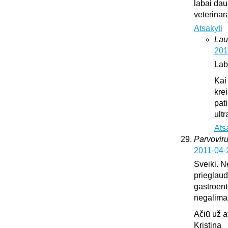
labai dau
veterinar
Atsakyti
Lau
201
Lab
Kai
krei
pat
ultr
Ats
Parvoviru
2011-04-
Sveiki. N
prieglaud
gastroente
negalima l
Ačiū už 
Kristina