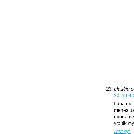
plaučiu 
2011-04-
Laba dien
menesius
duodame k
yra tikim
Atsakyti