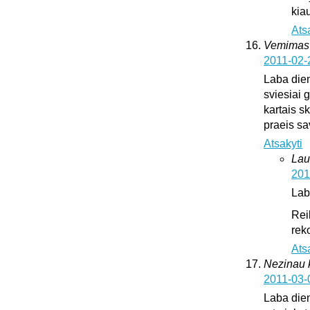
kia
Ats
Vemimas
2011-02-
Laba dien
sviesiai 
kartais sk
praeis s
Atsakyti
Lau
201
Lab
Rei
rek
Ats
Nezinau k
2011-03-
Laba dien