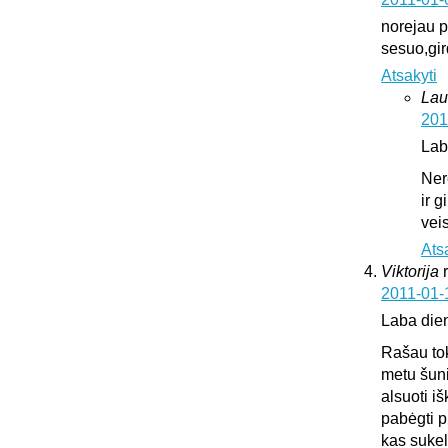
norejau pa
sesuo,gir
Atsakyti
Lau
201
Lab
Ner
ir 
vei
Ats
Viktorija
2011-01-
Laba die
Rašau tok
metu šuni
alsuoti i
pabėgti p
kas sukeli