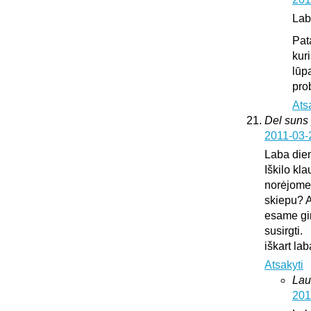
Lab
Pat
kur
lūp
pro
Ats
Del suns 
2011-03-
Laba die
Iškilo kl
norėjome 
skiepu? A
esame gir
susirgti.
iškart l
Atsakyti
Lau
201