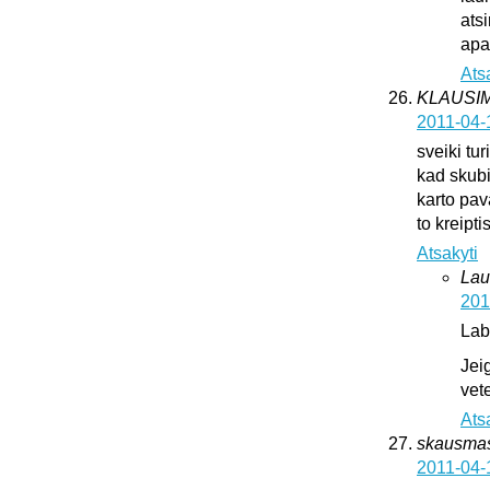
ats
apat
Ats
KLAUSI
2011-04-
sveiki tur
kad skub
karto pava
to kreipti
Atsakyti
Lau
201
Lab
Jei
vete
Ats
skausma
2011-04-