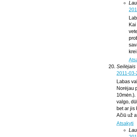
Lau
201
Lab
Kai
vete
pro
sav
krei
Ats
Seilėjais
2011-03-
Labas va
Norėjau p
10mėn.). 
valgo, dū
bet ar ji
Ačiū už 
Atsakyti
Lau
201