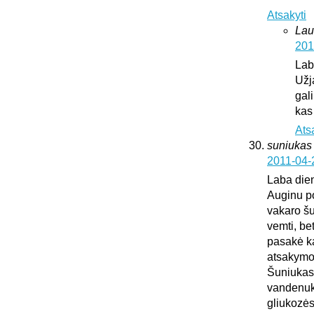
Atsakyti
Lau
201
Lab
Užj
gali
kas
Ats
suniukas
2011-04-
Laba die
Auginu po
vakaro šu
vemti, be
pasakė kad
atsakymo
Šuniukas 
vandenuko
gliukozės