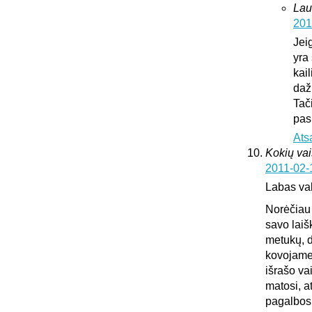
Lau
201
Jei
yra 
kai
daž
Tač
pas
Ats
Kokių vai
2011-02-
Labas va
Norėčiau 
savo laiš
metukų, d
kovojame,
išrašo va
matosi, a
pagalbos.