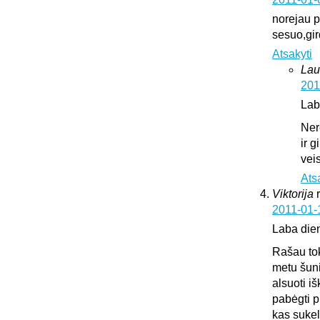
norejau pa
sesuo,gir
Atsakyti
Lau
201
Lab
Ner
ir 
vei
Ats
Viktorija
2011-01-
Laba die
Rašau tok
metu šuni
alsuoti i
pabėgti p
kas sukeli