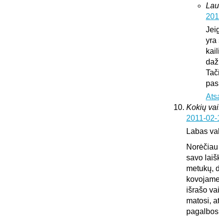
Lau
201
Jei
yra 
kai
daž
Tač
pas
Ats
Kokių vai
2011-02-
Labas va
Norėčiau 
savo laiš
metukų, d
kovojame,
išrašo va
matosi, a
pagalbos.