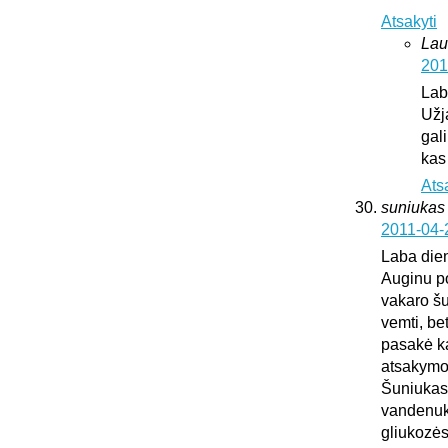
Atsakyti
Lau
201
Lab
Užj
gali
kas
Ats
suniukas
2011-04-
Laba die
Auginu po
vakaro šu
vemti, be
pasakė kad
atsakymo
Šuniukas 
vandenuko
gliukozės