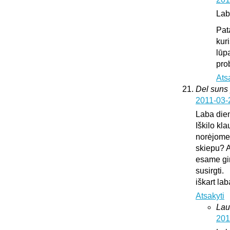
Lab
Pat
kur
lūp
pro
Ats
Del suns 
2011-03-
Laba die
Iškilo kl
norėjome 
skiepu? A
esame gir
susirgti.
iškart l
Atsakyti
Lau
201