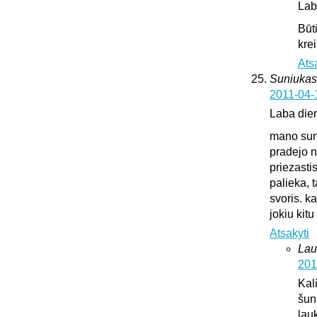
Lab
Būt
krei
Ats
Suniukas
2011-04-
Laba die
mano suni
pradejo n
priezasti
palieka, 
svoris. k
jokiu kit
Atsakyti
Lau
201
Kali
šun
lauk