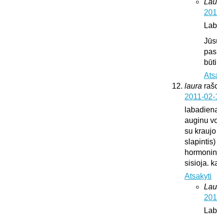
Lau
201
Lab
Jūs
pas
būt
Ats
laura
raš
2011-02-
labadien
auginu vok
su kraujo
slapintis
hormonini
sisioja. k
Atsakyti
Lau
201
Lab