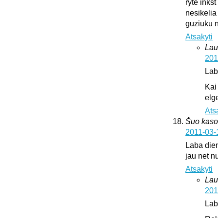
ryte inks
nesikelia
guziuku 
Atsakyti
Lau
201
Lab
Kai
elge
Ats
Šuo kaso
2011-03-
Laba dien
jau net nu
Atsakyti
Lau
201
Lab