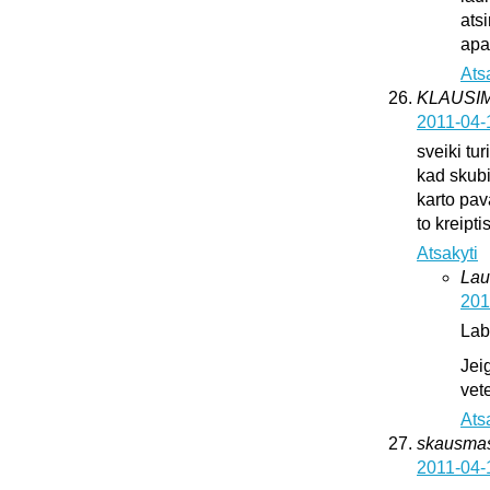
ats
apat
Ats
KLAUSI
2011-04-
sveiki tur
kad skub
karto pava
to kreipti
Atsakyti
Lau
201
Lab
Jei
vete
Ats
skausma
2011-04-