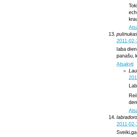
Tok
ech
krau
Ats
pulinukas
2011-02-
laba diena
panašu, k
Atsakyti
Lau
201
Lab
Rei
der
Ats
labrador
2011-02-
Sveiki,ga