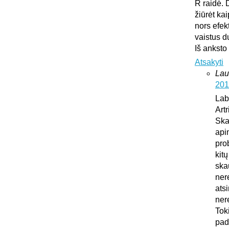
R raidė. 
žiūrėt ka
nors efek
vaistus d
Iš anksto
Atsakyti
Lau
201
Lab
Art
Ska
api
pro
kit
ska
ner
atsi
ner
Tok
pad