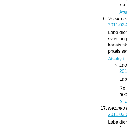
kia
Ats
Vemimas
2011-02-
Laba dien
sviesiai 
kartais sk
praeis s
Atsakyti
Lau
201
Lab
Rei
rek
Ats
Nezinau k
2011-03-
Laba dien