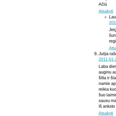
Ačiū
Atsakyti
Lau
201
Jei
šun
regi
Ats
Julija
raš
2011-01-
Laba die
auginu au
šilta ir š
namie api
reikia ku
šuo laimi
sausu mai
Iš anksto
Atsakyti