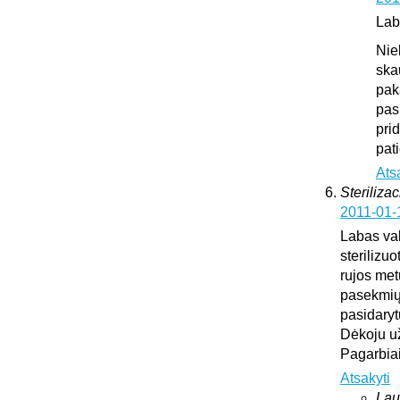
Lab
Nie
ska
pak
pas
pri
pat
Ats
Sterilizac
2011-01-
Labas vak
sterilizuo
rujos met
pasekmių 
pasidary
Dėkoju u
Pagarbia
Atsakyti
Lau