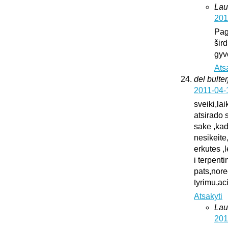
Lau
201
Pag
šird
gyv
Ats
del bulter
2011-04-
sveiki,la
atsirado 
sake ,kad
nesikeite
erkutes ,
i terpent
pats,nore
tyrimu,ac
Atsakyti
Lau
201