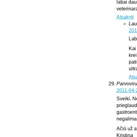
labai dau
veterinar
Atsakyti
Lau
201
Lab
Kai
krei
pat
ultr
Ats
Parvoviru
2011-04-
Sveiki. N
prieglaud
gastroente
negalima l
Ačiū už 
Kristina