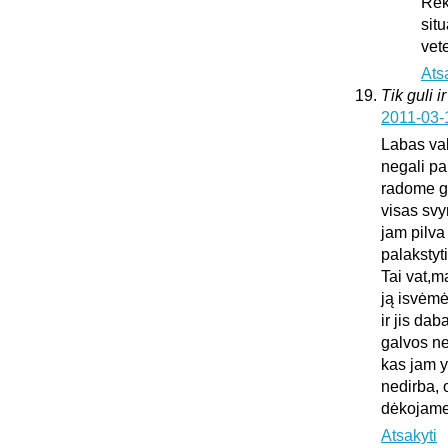
Rek
sit
vet
Ats
Tik guli i
2011-03-
Labas vak
negali pa
radome gu
visas sv
jam pilva
palakstyti
Tai vat,m
ją isvėmė
ir jis da
galvos ne
kas jam y
nedirba, 
dėkojame 
Atsakyti