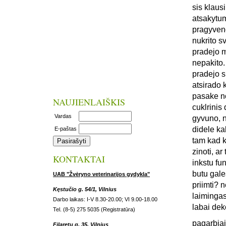
sis klaus
atsakytum
pragyveno
nukrito s
pradejo m
nepakito.
pradejo s
atsirado 
pasake no
NAUJIENLAIŠKIS
cuklrinis 
Vardas
gyvuno, n
didele ka
E-paštas
tam kad k
zinoti, a
KONTAKTAI
inkstu fun
butu gale
UAB "Žvėryno veterinarijos gydykla"
priimti? 
Kęstučio g. 54/1, Vilnius
laiminga
Darbo laikas: I-V 8.30-20.00; VI 9.00-18.00
labai dek
Tel. (8-5) 275 5035 (Registratūra)
pagarbiai
Filaretų g. 35, Vilnius