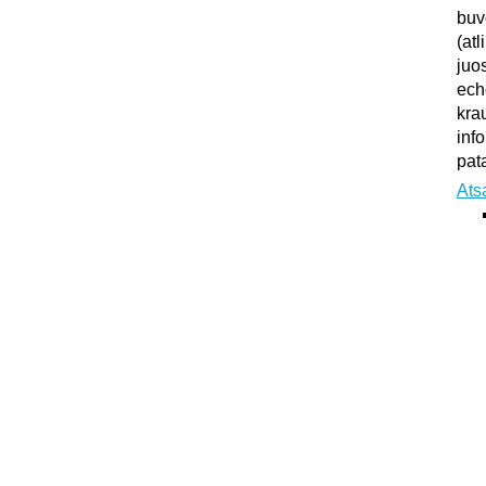
buv
(atl
juo
ech
kra
inf
pata
Ats