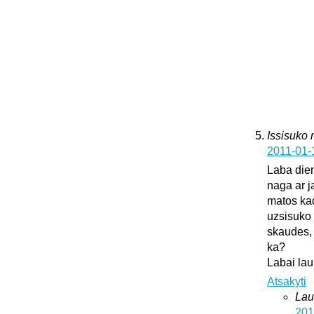
Issisuko
2011-01-
Laba dien
naga ar j
matos kad
uzsisuko 
skaudes, 
ka?
Labai lau
Atsakyti
Lau
201