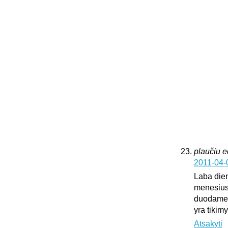
plaučiu 
2011-04-
Laba dien
menesius
duodame k
yra tikim
Atsakyti