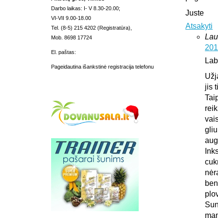
Darbo laikas: I- V 8.30-20.00;
Juste
VI-VII 9.00-18.00
Atsakyti
Tel. (8-5) 215 4202 (Registratūra),
Lau
Mob. 8698 17724
201
El. paštas:
Lab
Pageidautina išankstinė registracija telefonu
Užj
jis 
Tai
rei
vais
gliu
aug
Ink
cuk
nėr
ben
plo
Sun
man