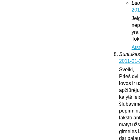
Lau
201
Jei
nepa
yra
Tok
Ats
Suniukas
2011-01-
Sveiki,
Prieš dvi
lovos ir 
apžiūrėju
kalytė lei
šlubavima
peprimina 
laksto an
matyt užs
girnelės 
dar palau