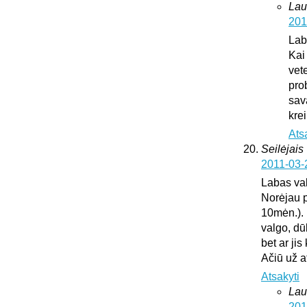
Lau
201
Lab
Kai
vete
pro
sav
krei
Ats
Seilėjais
2011-03-
Labas va
Norėjau p
10mėn.). 
valgo, dū
bet ar ji
Ačiū už 
Atsakyti
Lau
201