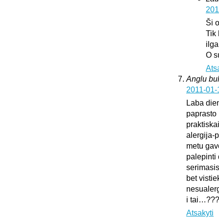
201
Ši 
Tik
ilg
O s
Ats
Anglu bul
2011-01-
Laba dien
paprasto 
praktiska
alergija-
metu gavo
palepinti 
serimasi
bet vistie
nesualerg
i tai…??
Atsakyti