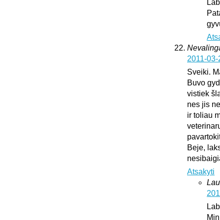
Lab
Pat
gyv
Ats
Nevaling
2011-03-
Sveiki. M
Buvo gydy
vistiek š
nes jis n
ir toliau
veterinar
pavartoki
Beje, lak
nesibaig
Atsakyti
Lau
201
Lab
Min