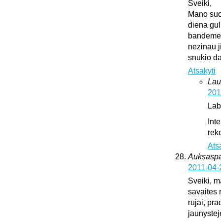
Sveiki,
Mano suo
diena gul
bandeme ji
nezinau j
snukio da
Atsakyti
Lau
201
Lab
Int
rek
Ats
Auksaspal
2011-04-
Sveiki, m
savaites 
rujai, pr
jaunystej