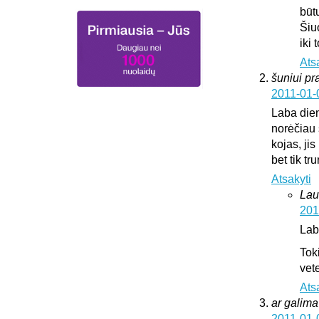
būt
Šiu
iki
Ats
šuniui pr
2011-01-
Laba die
norėčiau 
kojas, jis
bet tik t
Atsakyti
Lau
201
Lab
Tok
vete
Ats
ar galima 
2011-01-