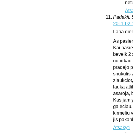
netu
Ats
Padekit.
2011-02-
Laba die
As pasie
Kai pasie
beveik 2 
nupirkau 
pradejo pl
snukutis 
ziaukciot
lauka atli
asaroja, 
Kas jam y
galeciau.
kirmeliu 
jis pakan
Atsakyti