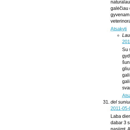
naturalaus
galėčiau d
gyvenam u
veterinora
Atsakyti
Lau
201
Su 
gyd
šun
gliu
gali
gali
sva
Ats
del suni
2011-05-
Laba dien
dabar 3 s
pasiimt. 