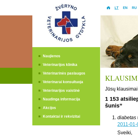
LT
EN
RU
Naujienos
Veterinarijos klinika
Veterinarinės paslaugos
KLAUSIMA
Veterinarai konsultuoja
Jūsų klausimai 
Veterinarijos vaistinė
1 153 atsili
Naudinga informacija
šunis”
Akcijos
Kontaktai ir rekvizitai
diabetas
2011-01-
Sveiki,