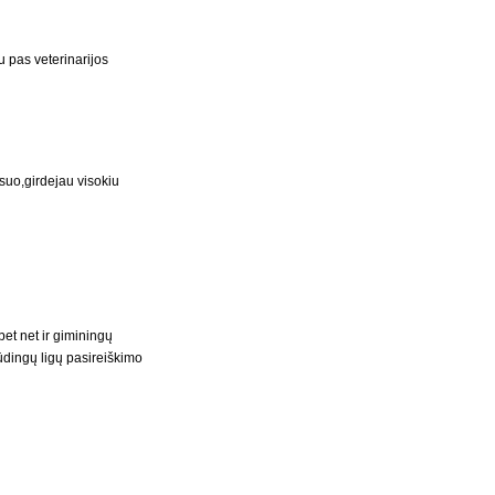
 pas veterinarijos
sesuo,girdejau visokiu
et net ir giminingų
ūdingų ligų pasireiškimo