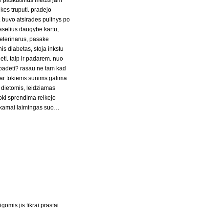
r paskutinius metus jam
kes truputi. pradejo
o. buvo atsirades pulinys po
 laselius daugybe kartu,
veterinarus, pasake
is diabetas, stoja inkstu
eti. taip ir padarem. nuo
 padeti? rasau ne tam kad
, ar tokiems sunims galima
i dietomis, leidziamas
toki sprendima reikejo
ankamai laimingas suo…
omis jis tikrai prastai