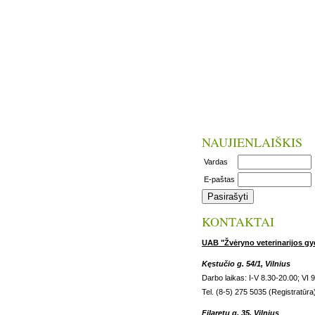
NAUJIENLAIŠKIS
Vardas
E-paštas
KONTAKTAI
UAB "Žvėryno veterinarijos gy
Kęstučio g. 54/1, Vilnius
Darbo laikas: I-V 8.30-20.00; VI 
Tel. (8-5) 275 5035 (Registratūra
Filaretų g. 35, Vilnius