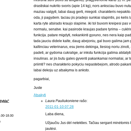
misruna suni (kolis su aviganiu). pragyvenome kartu 11 m. pe
drastiskai nukrito svoris (apie 14 kg), nors anksciau buvo nutu
maziau valgyti, labai daug gerti, miegoti. charakteris nepakit
oda, ji pagydem. taciau jis pradejo sunkiai slapintis, po kelis
karta ryte atsirado kraujo slapime. iki tol buvom kreipesi pas 
normalu, senatve. kai pasirode kraujas padare tyrima – cuklrin
funkcija. patare migdyti, nekankinti gyvuno, nes nera kaip pad
tada jauciu didele kalte, daug abejoniu, gal buvo galima jam
kaltinciau veterinarus, esu jiems dekinga, tiesiog noriu zinoti
padeti, ar gydoma cukralige, ar inkstu funkcija galima atstatyt
insulinas. ar jis butu gales gyventi pakankamai normaliai, ar 
priimti? nes charakterio pokyciu nepastebejom, atrodo pak
labai dekoju uz atsakyma is anksto.
pagarbiai,
Juste
Atsakyti
Laura Pauliukoniene
rašo:
dykla"
2011-01-10 07:28
Laba diena,
9.00-18.00
)
Užjaučiu Jus dėl netekties. Tačiau sergant minėtomis lig
jautėsi.