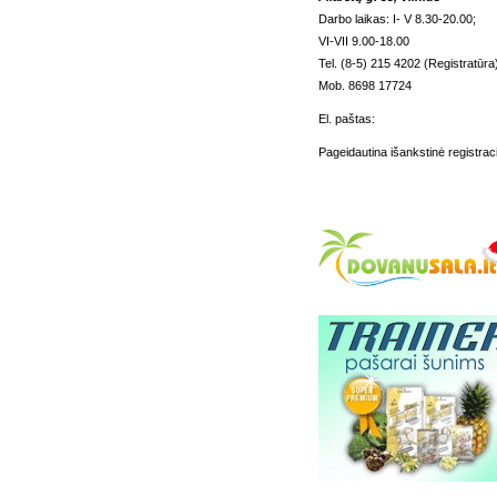
Darbo laikas: I- V 8.30-20.00;
VI-VII 9.00-18.00
Tel. (8-5) 215 4202 (Registratūra
Mob. 8698 17724
El. paštas:
Pageidautina išankstinė registraci