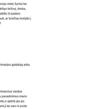
ruoju metu šuniui be
kišęs liežuvį, dreba,
aikšto iš paskos
i, ar turėčiau kreiptis į
?
inarijos gydytoją arba
minancius vaistus
 ju pavadinimus.mano
ardu,o aplink jau po
i.ji tai varo is proto