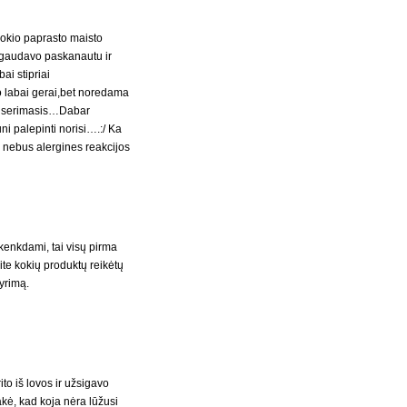
jokio paprasto maisto
i gaudavo paskanautu ir
ai stipriai
o labai gerai,bet noredama
sus serimasis…Dabar
ni palepinti norisi….:/ Ka
 nebus alergines reakcijos
kenkdami, tai visų pirma
osite kokių produktų reikėtų
yrimą.
to iš lovos ir užsigavo
akė, kad koja nėra lūžusi