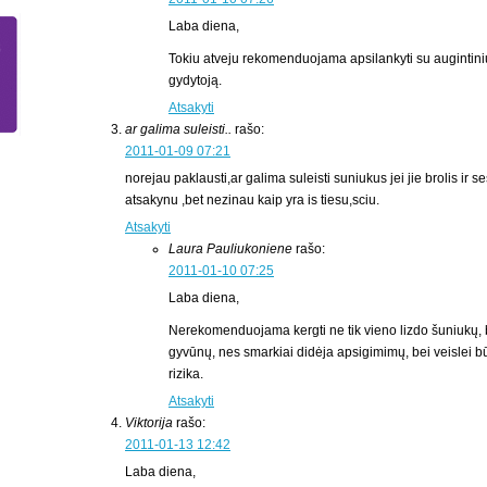
Laba diena,
Tokiu atveju rekomenduojama apsilankyti su augintiniu
gydytoją.
Atsakyti
ar galima suleisti..
rašo:
2011-01-09 07:21
norejau paklausti,ar galima suleisti suniukus jei jie brolis ir 
atsakynu ,bet nezinau kaip yra is tiesu,sciu.
Atsakyti
Laura Pauliukoniene
rašo:
2011-01-10 07:25
Laba diena,
Nerekomenduojama kergti ne tik vieno lizdo šuniukų, b
gyvūnų, nes smarkiai didėja apsigimimų, bei veislei b
rizika.
Atsakyti
Viktorija
rašo:
2011-01-13 12:42
Laba diena,