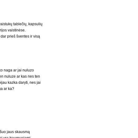
vaistukų tablečių, kapsulių
rijos vaistinėse.
ar prieš šventes ir visą
ko naga ar jai nuluzo
ten nuluze ar kas nes ten
jau kazka daryti, nes jai
ga ar ka?
, šuo jaus skausmą