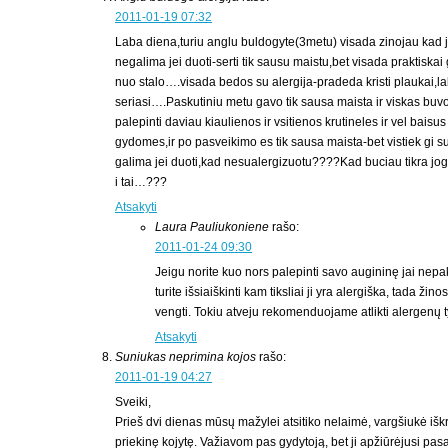
2011-01-19 07:32
Laba diena,turiu anglu buldogyte(3metu) visada zinojau kad 
negalima jei duoti-serti tik sausu maistu,bet visada praktiska
nuo stalo….visada bedos su alergija-pradeda kristi plaukai,lab
seriasi….Paskutiniu metu gavo tik sausa maista ir viskas buv
palepinti daviau kiaulienos ir vsitienos krutineles ir vel bai
gydomes,ir po pasveikimo es tik sausa maista-bet vistiek gi su
galima jei duoti,kad nesualergizuotu????Kad buciau tikra jog
i tai…???
Atsakyti
Laura Pauliukoniene
rašo:
2011-01-24 09:30
Jeigu norite kuo nors palepinti savo augininę jai nepa
turite išsiaiškinti kam tiksliai ji yra alergiška, tada žin
vengti. Tokiu atveju rekomenduojame atlikti alergenų t
Atsakyti
Suniukas neprimina kojos
rašo:
2011-01-19 04:27
Sveiki,
Prieš dvi dienas mūsų mažylei atsitiko nelaimė, vargšiukė iškri
priekinę kojytę. Važiavom pas gydytoją, bet ji apžiūrėjusi pas