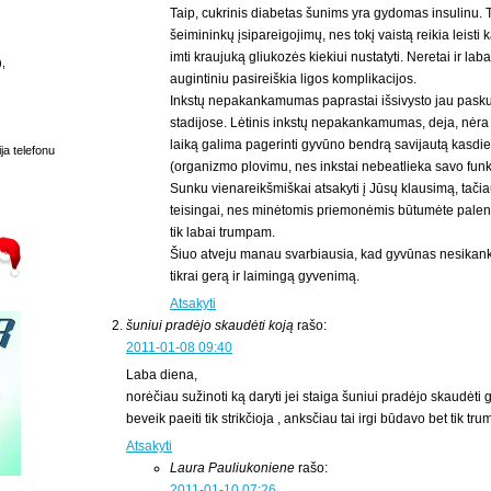
Taip, cukrinis diabetas šunims yra gydomas insulinu. 
šeimininkų įsipareigojimų, nes tokį vaistą reikia leisti 
imti kraujuką gliukozės kiekiui nustatyti. Neretai ir lab
),
augintiniu pasireiškia ligos komplikacijos.
Inkstų nepakankamumas paprastai išsivysto jau pasku
stadijose. Lėtinis inkstų nepakankamumas, deja, nėra
laiką galima pagerinti gyvūno bendrą savijautą kasdi
ja telefonu
(organizmo plovimu, nes inkstai nebeatlieka savo funk
Sunku vienareikšmiškai atsakyti į Jūsų klausimą, tač
teisingai, nes minėtomis priemonėmis būtumėte pale
tik labai trumpam.
Šiuo atveju manau svarbiausia, kad gyvūnas nesikanki
tikrai gerą ir laimingą gyvenimą.
Atsakyti
šuniui pradėjo skaudėti koją
rašo:
2011-01-08 09:40
Laba diena,
norėčiau sužinoti ką daryti jei staiga šuniui pradėjo skaudėti g
beveik paeiti tik strikčioja , anksčiau tai irgi būdavo bet tik tr
Atsakyti
Laura Pauliukoniene
rašo:
2011-01-10 07:26