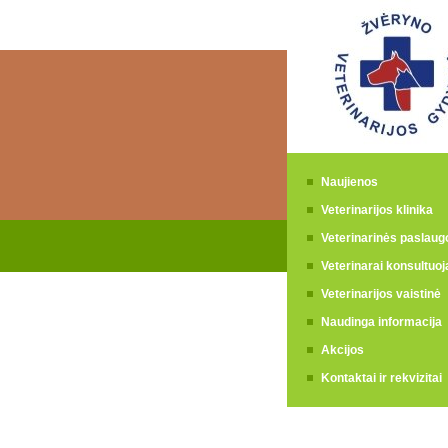
Naujienos
Veterinarijos klinika
Veterinarinės paslaug
Veterinarai konsultuoj
Veterinarijos vaistinė
Naudinga informacija
Akcijos
Kontaktai ir rekvizitai