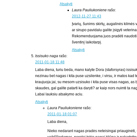
Atsakyti
Laura Pauliukoniene
rašo:
2012-11-27 11:43
Įvarių, šunims skirtų, augalinės kilmės 
ar sirupo pavidalu galite įsigyti veterina
Rekomenduojama juos pradėti naudoti d
šventinį laikotarpį.
Atsakyti
Issisuko naga
rašo:
2011-01-18 11:48
Laba diena, turiu beda, mano kalyte Dora (staforsyras) issisu
nezinau bet nagas i kita puse uzsilenke, i virsu, ir matos kad 
kraujuoja jai, su mesom uzsisuko i kita puse visas nagas, as bi
skaudes, gal galite patarti ka daryti? ar kaip nors nuimti ta na
Labai lauksiu atsakymo aciu.
Atsakyti
Laura Pauliukoniene
rašo:
2011-01-18 01:07
Laba diena,
Nieko nedarant nagas pradės neteisingai priauginėti