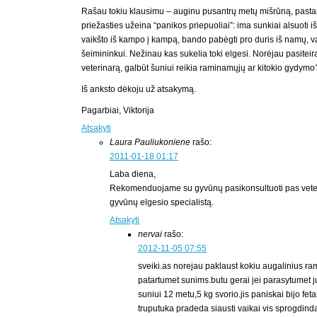
Rašau tokiu klausimu – auginu pusantrų metų mišrūną, pasta
priežasties užeina “panikos priepuoliai”: ima sunkiai alsuoti iš
vaikšto iš kampo į kampą, bando pabėgti pro duris iš namų, v
šeimininkui. Nežinau kas sukelia toki elgesi. Norėjau pasiteiraut
veterinarą, galbūt šuniui reikia raminamųjų ar kitokio gydymo
Iš anksto dėkoju už atsakymą.
Pagarbiai, Viktorija
Atsakyti
Laura Pauliukoniene
rašo:
2011-01-18 01:17
Laba diena,
Rekomenduojame su gyvūnų pasikonsultuoti pas veter
gyvūnų elgesio specialistą.
Atsakyti
nervai
rašo:
2012-11-05 07:55
sveiki.as norejau paklaust kokiu augalinius ra
patartumet sunims.butu gerai jei parasytumet
suniui 12 metu,5 kg svorio.jis paniskai bijo fet
truputuka pradeda siausti vaikai vis sprogdindam