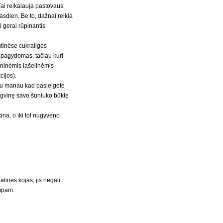
Tai reikalauja pastovaus
kasdien. Be to, dažnai reikia
ai gerai rūpinantis
tinėse cukraligės
 pagydomas, tačiau kurį
eninėmis lašelinėmis
cijos).
iau manau kad pasielgėte
ngvinę savo šuniuko būklę
na, o iki tol nugyveno
alines kojas, jis negali
umpam.