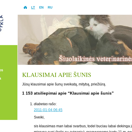
LT
EN
RU
os
KLAUSIMAI APIE ŠUNIS
a
Jūsų klausimai apie šunų sveikatą, mitybą, priežiūrą.
1 153 atsiliepimai apie “Klausimai apie šunis”
diabetas
rašo:
2011-01-04 06:45
Sveiki,
sis klausimas man labai svarbus, todel buciau labai dekinga j