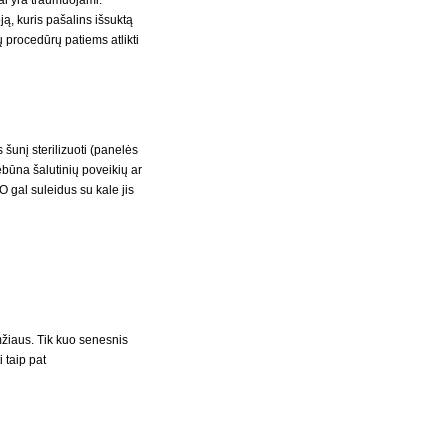
nai yra traumuojami.
ją, kuris pašalins išsuktą
 procedūrų patiems atlikti
šunį sterilizuoti (panelės
ebūna šalutinių poveikių ar
 gal suleidus su kale jis
žiaus. Tik kuo senesnis
 taip pat