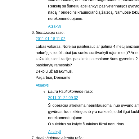
vaikščiodamas, neretai tokie nagai kliūna ir pakartoti
Reikėtų su šuneliu apsilankyti pas veterinarijos gydyto
nagą ir pridegins kraujuojančią žaizdą. Namuose tokių
nerekomenduojame.
Atsakyti
Sterilizacija
rašo:
2011-01-18 11:02
Labas vakaras. Norėjau pasiteirauti ar galima 4 metų amžiaus 
neturėjęs, todėl labai jau sunku susitvarkyti rujos metu)? Ar n
kažkokių sterilizacijos pasekmių tolesniame šuns gyvenime? O
pasidarytų ramesnis?
Dėkoju už atsakymus.
Pagarbiai, Deimantė
Atsakyti
Laura Pauliukoniene
rašo:
2011-01-24 09:32
Ši operacija atliekama nepriklausomai nuo gyvūno am
gyvūnas, tuo rizikingesnė yra narkozė, todėl ilgai laukti
nerekomenduojame.
O suleidus su kalyte šuniukas tikrai nenurims.
Atsakyti
Anglu buldogo alergija
rašo: