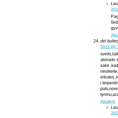
Lau
201
Pag
šird
gyv
Ats
del bulter
2011-04-
sveiki,la
atsirado 
sake ,kad
nesikeite
erkutes ,
i terpent
pats,nore
tyrimu,ac
Atsakyti
Lau
201