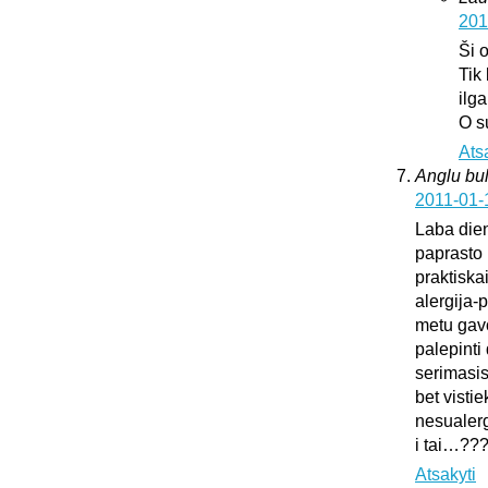
201
Ši 
Tik
ilg
O s
Ats
Anglu bul
2011-01-
Laba dien
paprasto 
praktiska
alergija-
metu gavo
palepinti 
serimasi
bet vistie
nesualerg
i tai…??
Atsakyti