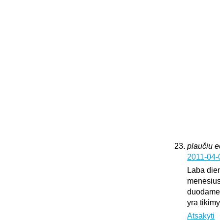
plaučiu 
2011-04-
Laba dien
menesius
duodame k
yra tikim
Atsakyti