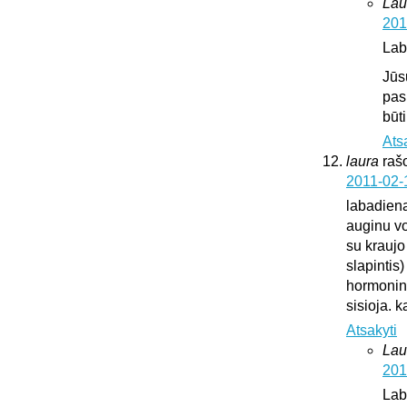
Lau
201
Lab
Jūs
pas
būt
Ats
laura
raš
2011-02-
labadien
auginu vok
su kraujo
slapintis
hormonini
sisioja. k
Atsakyti
Lau
201
Lab