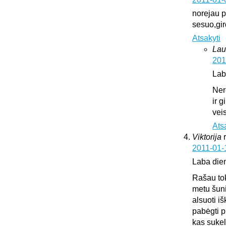
norejau pa
sesuo,gir
Atsakyti
Lau
201
Lab
Ner
ir 
vei
Ats
Viktorija
2011-01-
Laba die
Rašau tok
metu šuni
alsuoti i
pabėgti p
kas sukeli