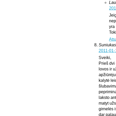
Lau
201
Jei
nepa
yra
Tok
Ats
Suniukas
2011-01-
Sveiki,
Prieš dvi
lovos ir 
apžiūrėju
kalytė lei
šlubavima
peprimina 
laksto an
matyt užs
girnelės 
dar palau