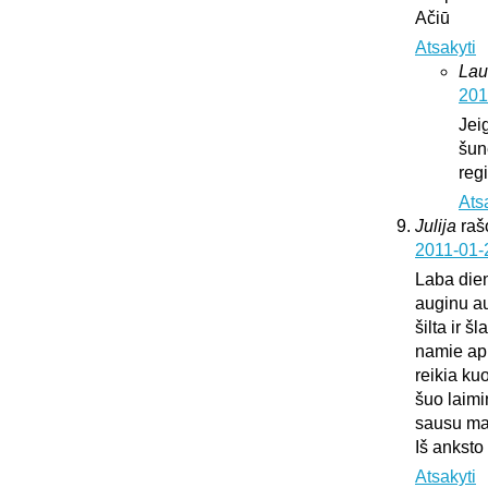
Ačiū
Atsakyti
Lau
201
Jei
šun
regi
Ats
Julija
raš
2011-01-
Laba die
auginu au
šilta ir š
namie api
reikia ku
šuo laimi
sausu mai
Iš anksto
Atsakyti