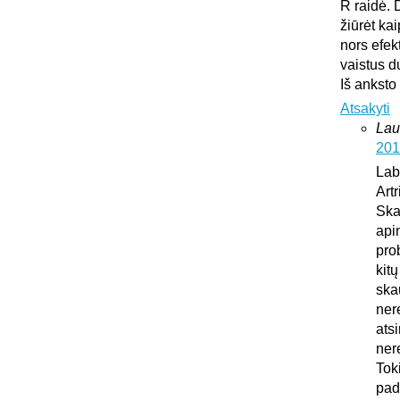
R raidė. 
žiūrėt ka
nors efek
vaistus d
Iš anksto
Atsakyti
Lau
201
Lab
Art
Ska
api
pro
kit
ska
ner
atsi
ner
Tok
pad