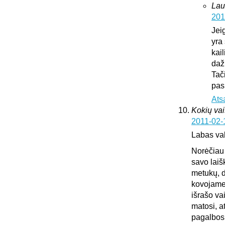
Lau
201
Jei
yra 
kai
daž
Tač
pas
Ats
Kokių vai
2011-02-
Labas va
Norėčiau 
savo laiš
metukų, d
kovojame,
išrašo va
matosi, a
pagalbos.