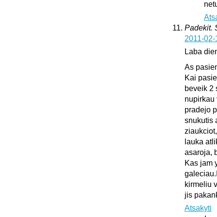
netu
Ats
Padekit.
2011-02-
Laba die
As pasie
Kai pasie
beveik 2 
nupirkau 
pradejo pl
snukutis 
ziaukciot
lauka atli
asaroja, 
Kas jam y
galeciau.
kirmeliu 
jis pakan
Atsakyti