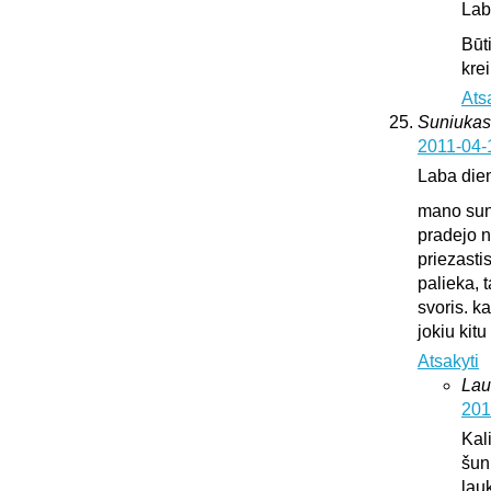
Lab
Būt
krei
Ats
Suniukas
2011-04-
Laba die
mano suni
pradejo n
priezasti
palieka, 
svoris. k
jokiu kit
Atsakyti
Lau
201
Kali
šun
lauk