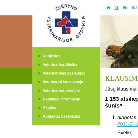
LT
EN
RU
Naujienos
Veterinarijos klinika
Veterinarinės paslaugos
KLAUSIMA
Veterinarai konsultuoja
Jūsų klausimai 
Veterinarijos vaistinė
1 153 atsili
Naudinga informacija
šunis”
Akcijos
Kontaktai ir rekvizitai
diabetas
2011-01-
Sveiki,