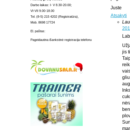
Darbo laikas: I- V 8.30-20.00;
Juste
VI-VII 9.00-18.00
Atsakyti
Tel. (8-5) 215 4202 (Registratūra),
Lau
Mob. 8698 17724
201
El. paštas:
Lab
Pageidautina išankstinė registracija telefonu
Užj
jis 
Tai
rei
vais
gliu
aug
Ink
cuk
nėr
ben
plo
Sun
man