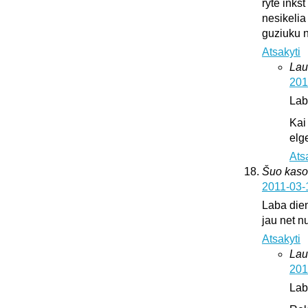
ryte inks
nesikelia
guziuku 
Atsakyti
Lau
201
Lab
Kai
elge
Ats
Šuo kaso
2011-03-
Laba dien
jau net nu
Atsakyti
Lau
201
Lab