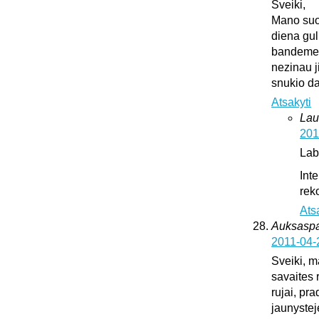
Sveiki,
Mano suo
diena gul
bandeme ji
nezinau j
snukio da
Atsakyti
Lau
201
Lab
Int
rek
Ats
Auksaspal
2011-04-
Sveiki, m
savaites 
rujai, pr
jaunystej