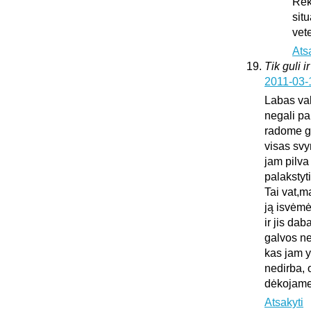
Rek
sit
vet
Ats
Tik guli i
2011-03-
Labas vak
negali pa
radome gu
visas sv
jam pilva
palakstyti
Tai vat,m
ją isvėmė
ir jis da
galvos ne
kas jam y
nedirba, 
dėkojame 
Atsakyti