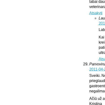
labai dau
veterinar
Atsakyti
Lau
201
Lab
Kai
krei
pat
ultr
Ats
Parvoviru
2011-04-
Sveiki. N
prieglaud
gastroente
negalima l
Ačiū už 
Kristina