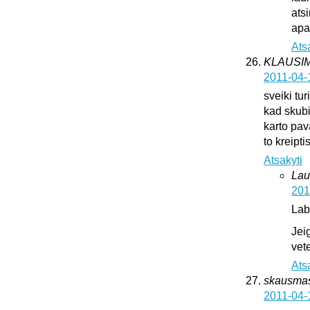
ats
apat
Ats
KLAUSI
2011-04-
sveiki tur
kad skub
karto pava
to kreipti
Atsakyti
Lau
201
Lab
Jei
vete
Ats
skausma
2011-04-