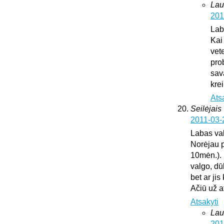
Lau
201
Lab
Kai
vete
pro
sav
krei
Ats
Seilėjais
2011-03-
Labas va
Norėjau p
10mėn.). 
valgo, dū
bet ar ji
Ačiū už 
Atsakyti
Lau
201