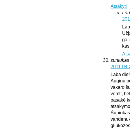
Atsakyti
Lau
201
Lab
Užj
gali
kas
Ats
suniukas
2011-04-
Laba die
Auginu po
vakaro šu
vemti, be
pasakė kad
atsakymo
Šuniukas 
vandenuko
gliukozės