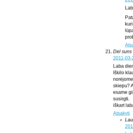
Lab
Pat
kur
lūp
pro
Ats
Del suns 
2011-03-
Laba die
Iškilo kl
norėjome 
skiepu? A
esame gir
susirgti.
iškart l
Atsakyti
Lau
201