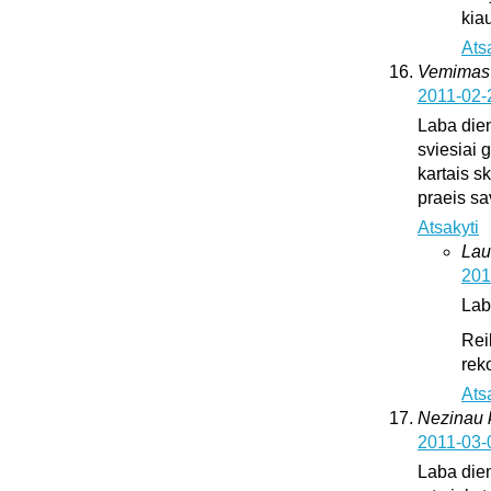
kia
Ats
Vemimas
2011-02-
Laba dien
sviesiai 
kartais sk
praeis s
Atsakyti
Lau
201
Lab
Rei
rek
Ats
Nezinau k
2011-03-
Laba dien