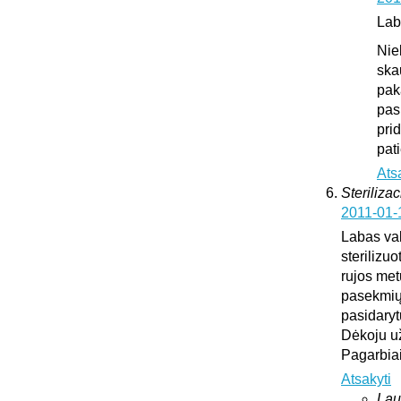
Lab
Nie
ska
pak
pas
pri
pat
Ats
Sterilizac
2011-01-
Labas vak
sterilizuo
rujos met
pasekmių 
pasidary
Dėkoju u
Pagarbia
Atsakyti
Lau