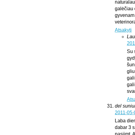
naturalaus
galėčiau d
gyvenam u
veterinora
Atsakyti
Lau
201
Su 
gyd
šun
gliu
gali
gali
sva
Ats
del suni
2011-05-
Laba dien
dabar 3 s
pasiimt. 