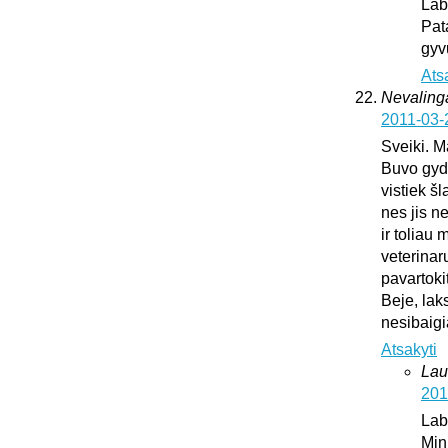
Lab
Pat
gyv
Ats
Nevaling
2011-03-
Sveiki. M
Buvo gydy
vistiek š
nes jis n
ir toliau
veterinar
pavartoki
Beje, lak
nesibaig
Atsakyti
Lau
201
Lab
Min