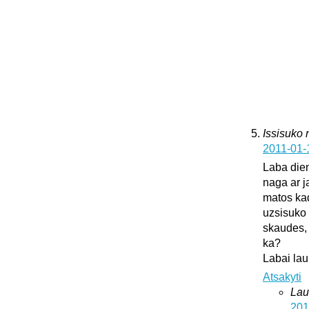
Issisuko
2011-01-
Laba dien
naga ar j
matos kad
uzsisuko 
skaudes, 
ka?
Labai lau
Atsakyti
Lau
201