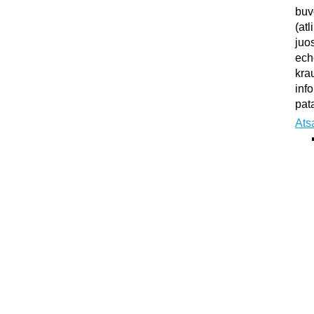
buv
(atl
juo
ech
kra
inf
pata
Ats