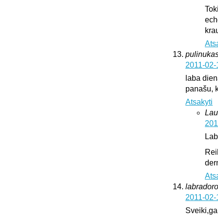
Tok
ech
krau
Ats
pulinukas
2011-02-
laba diena
panašu, k
Atsakyti
Lau
201
Lab
Rei
der
Ats
labrador
2011-02-
Sveiki,ga