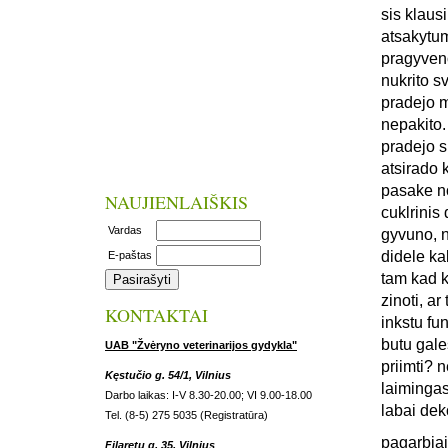
sis klaus
atsakytum
pragyveno
nukrito s
pradejo m
nepakito.
pradejo s
atsirado 
pasake no
NAUJIENLAIŠKIS
cuklrinis 
Vardas
gyvuno, n
didele ka
E-paštas
tam kad k
zinoti, a
KONTAKTAI
inkstu fun
butu gale
UAB "Žvėryno veterinarijos gydykla"
priimti? 
Kęstučio g. 54/1, Vilnius
laiminga
Darbo laikas: I-V 8.30-20.00; VI 9.00-18.00
labai dek
Tel. (8-5) 275 5035 (Registratūra)
pagarbiai
Filaretų g. 35, Vilnius