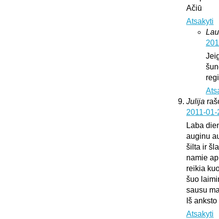
Ačiū
Atsakyti
Lau
201
Jei
šun
regi
Ats
Julija
raš
2011-01-
Laba die
auginu au
šilta ir š
namie api
reikia ku
šuo laimi
sausu mai
Iš anksto
Atsakyti