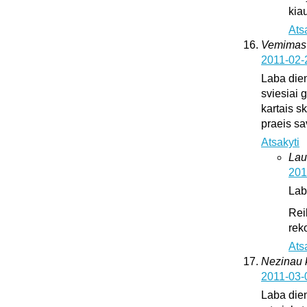
kia
Ats
Vemimas
2011-02-
Laba dien
sviesiai 
kartais sk
praeis s
Atsakyti
Lau
201
Lab
Rei
rek
Ats
Nezinau k
2011-03-
Laba dien