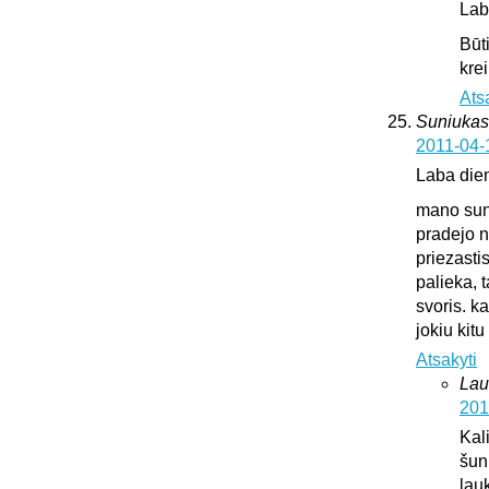
Lab
Būt
krei
Ats
Suniukas
2011-04-
Laba die
mano suni
pradejo n
priezasti
palieka, 
svoris. k
jokiu kit
Atsakyti
Lau
201
Kali
šun
lauk