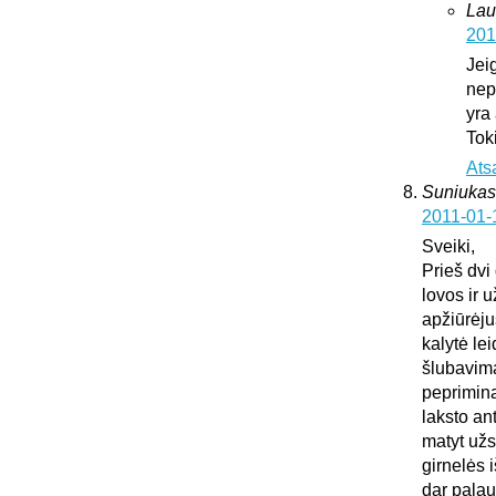
Lau
201
Jei
nepa
yra
Tok
Ats
Suniukas
2011-01-
Sveiki,
Prieš dvi
lovos ir 
apžiūrėju
kalytė lei
šlubavima
peprimina 
laksto an
matyt užs
girnelės 
dar palau