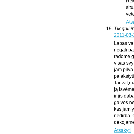
Rek
sit
vet
Ats
Tik guli i
2011-03-
Labas vak
negali pa
radome gu
visas sv
jam pilva
palakstyti
Tai vat,m
ją isvėmė
ir jis da
galvos ne
kas jam y
nedirba, 
dėkojame 
Atsakyti