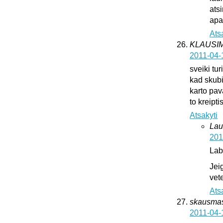
ats
apat
Ats
KLAUSI
2011-04-
sveiki tur
kad skub
karto pava
to kreipti
Atsakyti
Lau
201
Lab
Jei
vete
Ats
skausma
2011-04-