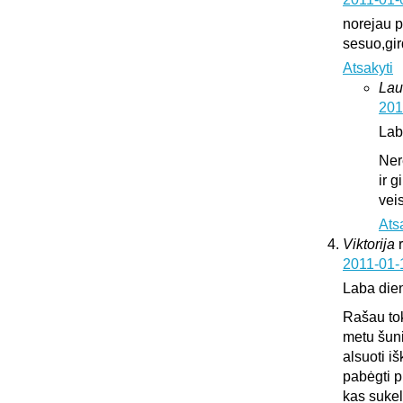
norejau pa
sesuo,gir
Atsakyti
Lau
201
Lab
Ner
ir 
vei
Ats
Viktorija
2011-01-
Laba die
Rašau tok
metu šuni
alsuoti i
pabėgti p
kas sukeli