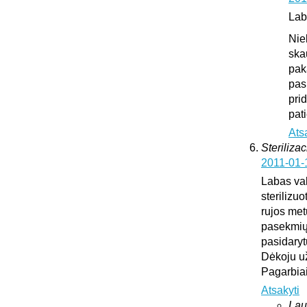
Lab
Nie
ska
pak
pas
pri
pat
Ats
Sterilizac
2011-01-
Labas vak
sterilizuo
rujos met
pasekmių 
pasidary
Dėkoju u
Pagarbia
Atsakyti
Lau