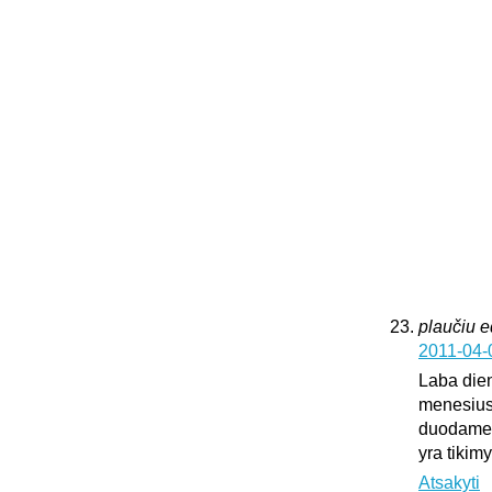
plaučiu 
2011-04-
Laba dien
menesius
duodame k
yra tikim
Atsakyti