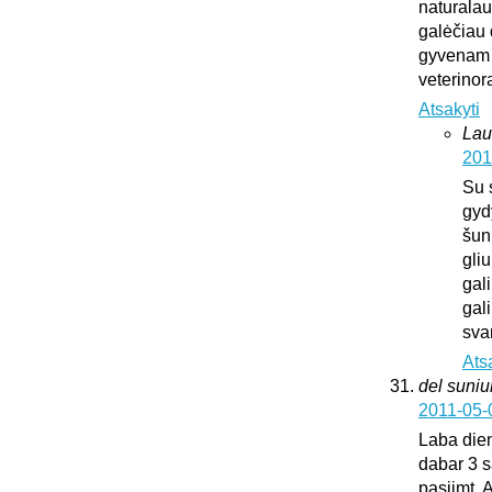
naturalaus
galėčiau d
gyvenam u
veterinora
Atsakyti
Lau
201
Su 
gyd
šun
gliu
gali
gali
sva
Ats
del suni
2011-05-
Laba dien
dabar 3 s
pasiimt. 