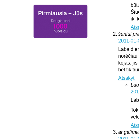
būt
Šiu
iki
Ats
šuniui pr
2011-01-
Laba die
norėčiau 
kojas, jis
bet tik t
Atsakyti
Lau
201
Lab
Tok
vete
Ats
ar galima 
2011-01-