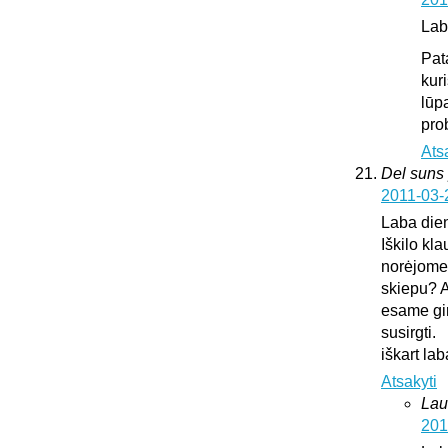
Lab
Pat
kur
lūp
pro
Ats
Del suns 
2011-03-
Laba die
Iškilo kl
norėjome 
skiepu? A
esame gir
susirgti.
iškart l
Atsakyti
Lau
201