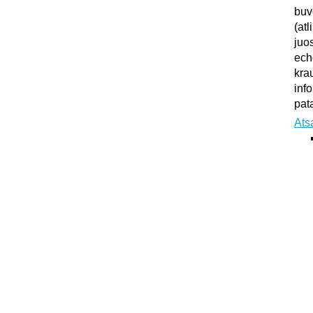
buv
(atl
juo
ech
kra
inf
pata
Ats