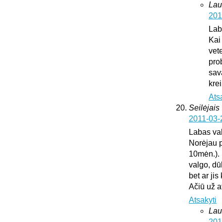
Lau
201
Lab
Kai
vete
pro
sav
krei
Ats
Seilėjais
2011-03-
Labas va
Norėjau p
10mėn.). 
valgo, dū
bet ar ji
Ačiū už 
Atsakyti
Lau
201