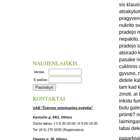
sis klaus
atsakytum
pragyveno
nukrito s
pradejo m
nepakito.
pradejo s
atsirado 
pasake no
NAUJIENLAIŠKIS
cuklrinis 
Vardas
gyvuno, n
didele ka
E-paštas
tam kad k
zinoti, a
KONTAKTAI
inkstu fun
butu gale
UAB "Žvėryno veterinarijos gydykla"
priimti? 
Kęstučio g. 54/1, Vilnius
laiminga
Darbo laikas: I-V 8.30-20.00; VI 9.00-18.00
labai dek
Tel. (8-5) 275 5035 (Registratūra)
pagarbiai
Filaretų g. 35, Vilnius