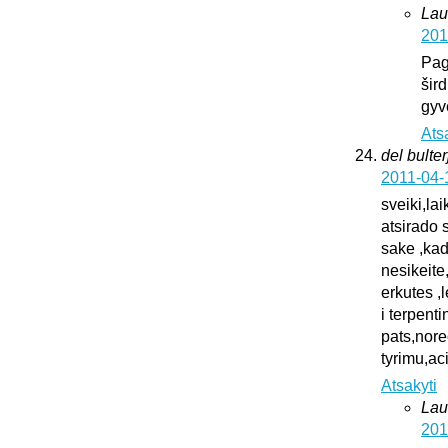
Lau
201
Pag
šird
gyv
Ats
del bulter
2011-04-
sveiki,la
atsirado 
sake ,kad
nesikeite
erkutes ,
i terpent
pats,nore
tyrimu,ac
Atsakyti
Lau
201