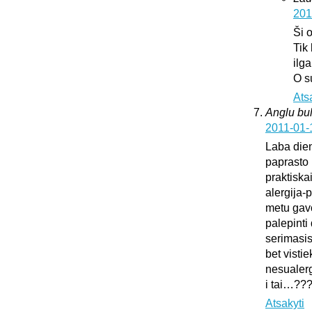
201
Ši 
Tik
ilg
O s
Ats
Anglu bul
2011-01-
Laba dien
paprasto 
praktiska
alergija-
metu gavo
palepinti 
serimasi
bet vistie
nesualerg
i tai…??
Atsakyti