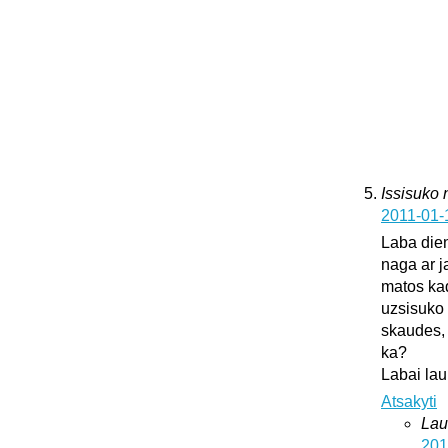
Issisuko
2011-01-
Laba dien
naga ar j
matos kad
uzsisuko 
skaudes, 
ka?
Labai lau
Atsakyti
Lau
201