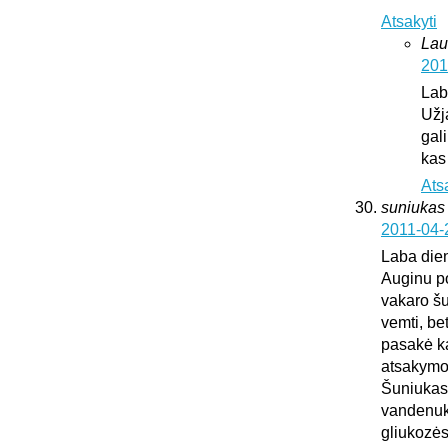
Atsakyti
Lau
201
Lab
Užj
gali
kas
Ats
suniukas
2011-04-
Laba die
Auginu po
vakaro šu
vemti, be
pasakė kad
atsakymo
Šuniukas 
vandenuko
gliukozės