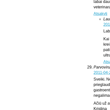
labai dau
veterinar
Atsakyti
Lau
201
Lab
Kai
krei
pat
ultr
Ats
Parvoviru
2011-04-
Sveiki. N
prieglaud
gastroente
negalima l
Ačiū už 
Kristina