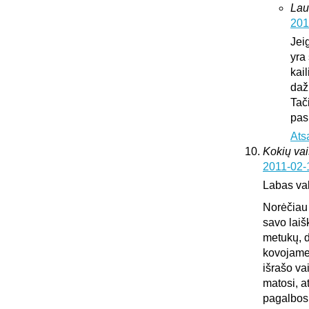
Lau
201
Jei
yra 
kai
daž
Tač
pas
Ats
Kokių vai
2011-02-
Labas va
Norėčiau 
savo laiš
metukų, d
kovojame,
išrašo va
matosi, a
pagalbos.