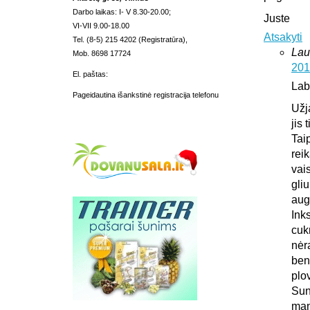
Darbo laikas: I- V 8.30-20.00;
Juste
VI-VII 9.00-18.00
Atsakyti
Tel. (8-5) 215 4202 (Registratūra),
Lau
Mob. 8698 17724
201
El. paštas:
Lab
Pageidautina išankstinė registracija telefonu
Užj
jis 
Tai
rei
vais
gliu
aug
Ink
cuk
nėr
ben
plo
Sun
man