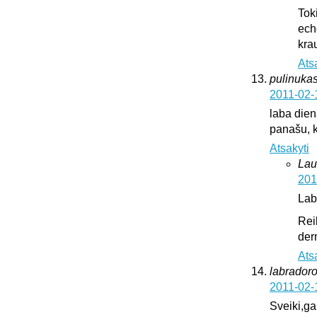
Tok
ech
krau
Ats
pulinukas
2011-02-
laba diena
panašu, k
Atsakyti
Lau
201
Lab
Rei
der
Ats
labrador
2011-02-
Sveiki,ga