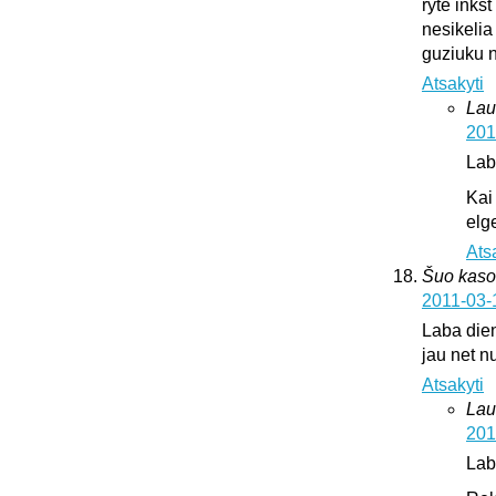
ryte inks
nesikelia
guziuku 
Atsakyti
Lau
201
Lab
Kai
elge
Ats
Šuo kaso
2011-03-
Laba dien
jau net nu
Atsakyti
Lau
201
Lab