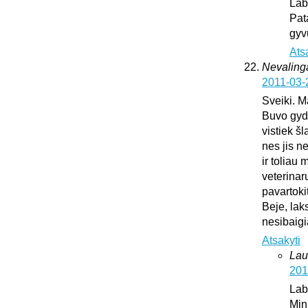
Lab
Pat
gyv
Ats
Nevaling
2011-03-
Sveiki. M
Buvo gydy
vistiek š
nes jis n
ir toliau
veterinar
pavartoki
Beje, lak
nesibaig
Atsakyti
Lau
201
Lab
Min