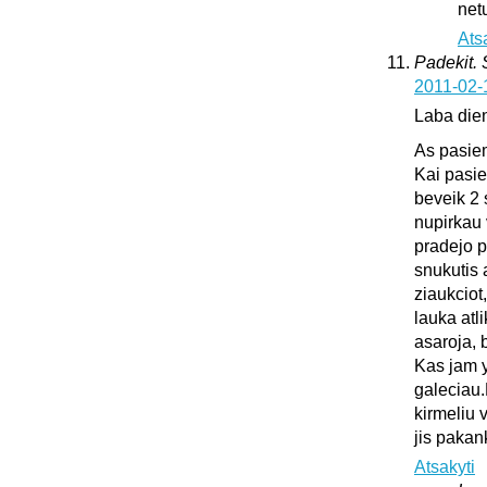
netu
Ats
Padekit.
2011-02-
Laba die
As pasie
Kai pasie
beveik 2 
nupirkau 
pradejo pl
snukutis 
ziaukciot
lauka atli
asaroja, 
Kas jam y
galeciau.
kirmeliu 
jis pakan
Atsakyti