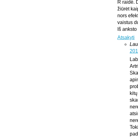
R raidė. 
žiūrėt ka
nors efek
vaistus d
Iš anksto
Atsakyti
Lau
201
Lab
Art
Ska
api
pro
kit
ska
ner
atsi
ner
Tok
pad