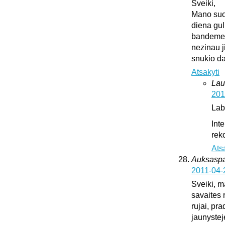
Sveiki,
Mano suo
diena gul
bandeme ji
nezinau j
snukio da
Atsakyti
Lau
201
Lab
Int
rek
Ats
Auksaspal
2011-04-
Sveiki, m
savaites 
rujai, pr
jaunystej