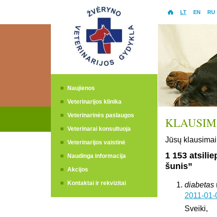
LT
EN
RU
Naujienos
Veterinarijos klinika
Veterinarinės paslaugos
KLAUSIMA
Veterinarai konsultuoja
Jūsų klausimai 
Veterinarijos vaistinė
1 153 atsili
Naudinga informacija
šunis”
Akcijos
Kontaktai ir rekvizitai
diabetas
2011-01-
Sveiki,