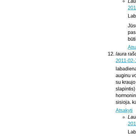
Lau
201
Lab
Jūs
pas
būt
Ats
laura
raš
2011-02-
labadien
auginu vok
su kraujo
slapintis
hormonini
sisioja. k
Atsakyti
Lau
201
Lab