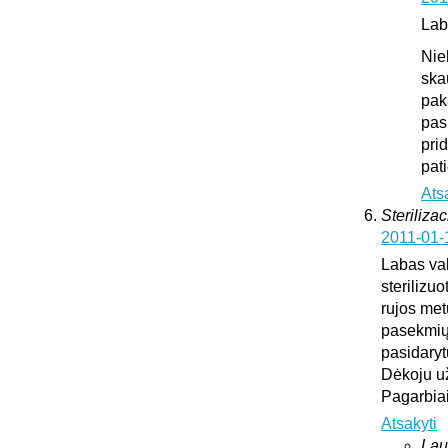
Lab
Nie
ska
pak
pas
pri
pat
Ats
Sterilizac
2011-01-
Labas vak
sterilizuo
rujos met
pasekmių 
pasidary
Dėkoju u
Pagarbia
Atsakyti
Lau