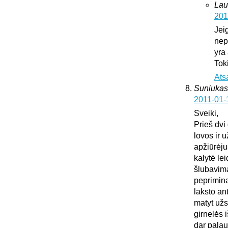
Lau
201
Jei
nepa
yra
Tok
Ats
Suniukas
2011-01-
Sveiki,
Prieš dvi
lovos ir 
apžiūrėju
kalytė lei
šlubavima
peprimina 
laksto an
matyt užs
girnelės 
dar palau