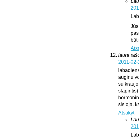
Lau
201
Lab
Jūs
pas
būt
Ats
laura
raš
2011-02-
labadien
auginu vok
su kraujo
slapintis
hormonini
sisioja. k
Atsakyti
Lau
201
Lab