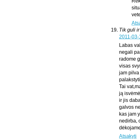
Rek
sit
vet
Ats
Tik guli i
2011-03-
Labas vak
negali pa
radome gu
visas sv
jam pilva
palakstyti
Tai vat,m
ją isvėmė
ir jis da
galvos ne
kas jam y
nedirba, 
dėkojame 
Atsakyti