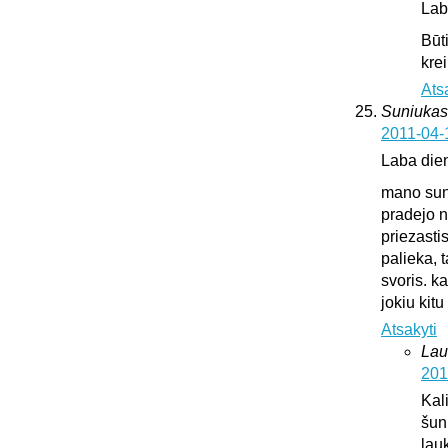
Lab
Būt
krei
Ats
Suniukas
2011-04-
Laba die
mano suni
pradejo n
priezasti
palieka, 
svoris. k
jokiu kit
Atsakyti
Lau
201
Kali
šun
lauk