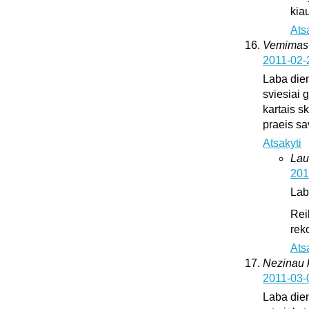
kia
Ats
Vemimas
2011-02-
Laba dien
sviesiai 
kartais sk
praeis s
Atsakyti
Lau
201
Lab
Rei
rek
Ats
Nezinau k
2011-03-
Laba dien