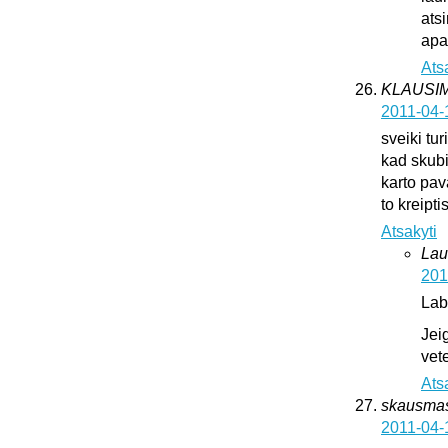
ats
apat
Ats
KLAUSI
2011-04-
sveiki tur
kad skub
karto pava
to kreipti
Atsakyti
Lau
201
Lab
Jei
vete
Ats
skausma
2011-04-