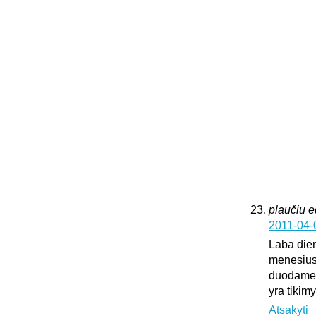
plaučiu 
2011-04-
Laba dien
menesius
duodame k
yra tikim
Atsakyti