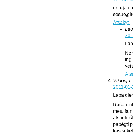
norejau pa
sesuo,gir
Atsakyti
Lau
201
Lab
Ner
ir 
vei
Ats
Viktorija
2011-01-
Laba die
Rašau tok
metu šuni
alsuoti i
pabėgti p
kas sukeli