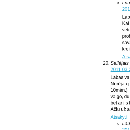
Lau
201
Lab
Kai
vete
pro
sav
krei
Ats
Seilėjais
2011-03-
Labas va
Norėjau p
10mėn.). 
valgo, dū
bet ar ji
Ačiū už 
Atsakyti
Lau
201