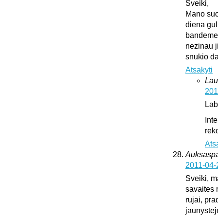
Sveiki,
Mano suo
diena gul
bandeme ji
nezinau j
snukio da
Atsakyti
Lau
201
Lab
Int
rek
Ats
Auksaspal
2011-04-
Sveiki, m
savaites 
rujai, pr
jaunystej