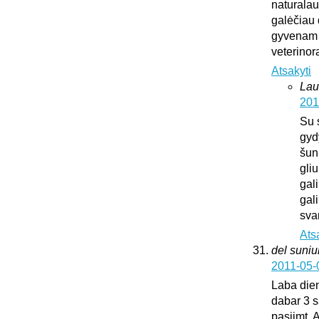
naturalaus
galėčiau d
gyvenam u
veterinora
Atsakyti
Lau
201
Su 
gyd
šun
gliu
gali
gali
sva
Ats
del suni
2011-05-
Laba dien
dabar 3 s
pasiimt. 