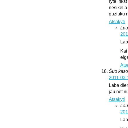
ryte inks
nesikelia
guziuku 
Atsakyti
Lau
201
Lab
Kai
elge
Ats
Šuo kaso
2011-03-
Laba dien
jau net nu
Atsakyti
Lau
201
Lab