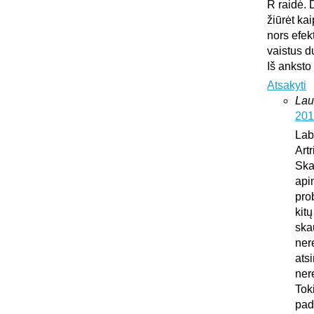
R raidė. 
žiūrėt ka
nors efek
vaistus d
Iš anksto
Atsakyti
Lau
201
Lab
Art
Ska
api
pro
kit
ska
ner
atsi
ner
Tok
pad