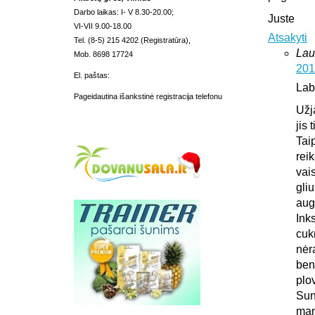
Darbo laikas: I- V 8.30-20.00;
Juste
VI-VII 9.00-18.00
Atsakyti
Tel. (8-5) 215 4202 (Registratūra),
Lau
Mob. 8698 17724
201
El. paštas:
Lab
Pageidautina išankstinė registracija telefonu
Užj
jis 
Tai
rei
vais
gliu
aug
Ink
cuk
nėr
ben
plo
Sun
man