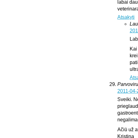
labai dau
veterinar
Atsakyti
Lau
201
Lab
Kai
krei
pat
ultr
Ats
Parvoviru
2011-04-
Sveiki. N
prieglaud
gastroente
negalima l
Ačiū už 
Kristina