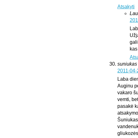
Atsakyti
Lau
201
Lab
Užj
gali
kas
Ats
suniukas
2011-04-
Laba die
Auginu po
vakaro šu
vemti, be
pasakė kad
atsakymo
Šuniukas 
vandenuko
gliukozės