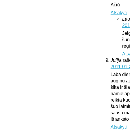
Ačiū
Atsakyti
Lau
201
Jei
šun
regi
Ats
Julija
raš
2011-01-
Laba die
auginu au
šilta ir š
namie api
reikia ku
šuo laimi
sausu mai
Iš anksto
Atsakyti