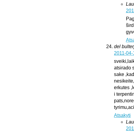
Lau
201
Pag
šird
gyv
Ats
del bulter
2011-04-
sveiki,la
atsirado 
sake ,kad
nesikeite
erkutes ,
i terpent
pats,nore
tyrimu,ac
Atsakyti
Lau
201