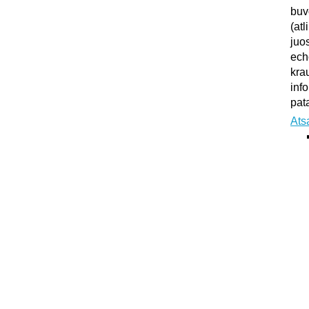
buv
(atl
juo
ech
kra
inf
pata
Ats