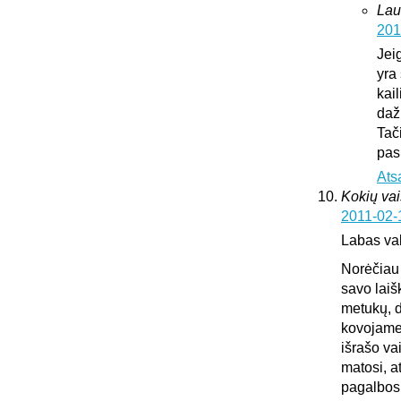
Lau
201
Jei
yra 
kai
daž
Tač
pas
Ats
Kokių vai
2011-02-
Labas va
Norėčiau 
savo laiš
metukų, d
kovojame,
išrašo va
matosi, a
pagalbos.