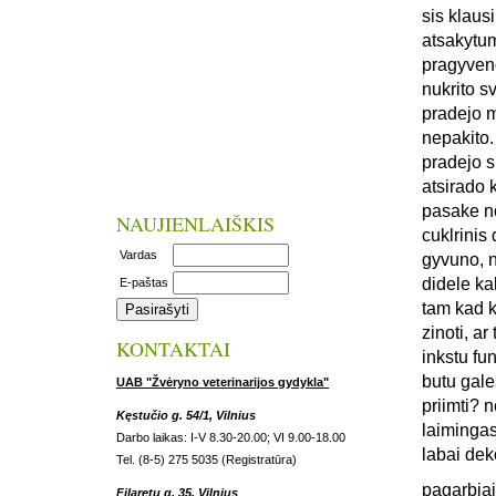
sis klaus
atsakytum
pragyveno
nukrito s
pradejo m
nepakito.
pradejo s
atsirado 
pasake no
NAUJIENLAIŠKIS
cuklrinis 
Vardas
gyvuno, n
didele ka
E-paštas
tam kad k
zinoti, a
KONTAKTAI
inkstu fun
butu gale
UAB "Žvėryno veterinarijos gydykla"
priimti? 
Kęstučio g. 54/1, Vilnius
laiminga
Darbo laikas: I-V 8.30-20.00; VI 9.00-18.00
labai dek
Tel. (8-5) 275 5035 (Registratūra)
pagarbiai
Filaretų g. 35, Vilnius