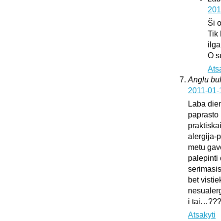
201
Ši 
Tik
ilg
O s
Ats
Anglu bul
2011-01-
Laba dien
paprasto 
praktiska
alergija-
metu gavo
palepinti 
serimasi
bet vistie
nesualerg
i tai…??
Atsakyti