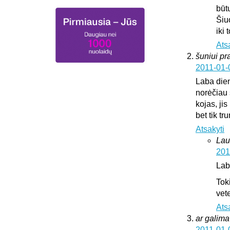
būt
Šiu
iki
Ats
šuniui pr
2011-01-
Laba die
norėčiau 
kojas, jis
bet tik t
Atsakyti
Lau
201
Lab
Tok
vete
Ats
ar galima 
2011-01-