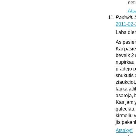
netu
Ats
Padekit.
2011-02-
Laba die
As pasie
Kai pasie
beveik 2 
nupirkau 
pradejo pl
snukutis 
ziaukciot
lauka atli
asaroja, 
Kas jam y
galeciau.
kirmeliu 
jis pakan
Atsakyti