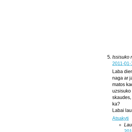
Issisuko
2011-01-
Laba dien
naga ar j
matos kad
uzsisuko 
skaudes, 
ka?
Labai lau
Atsakyti
Lau
201