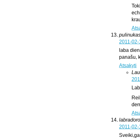
Tok
ech
krau
Ats
pulinukas
2011-02-
laba diena
panašu, k
Atsakyti
Lau
201
Lab
Rei
der
Ats
labrador
2011-02-
Sveiki,ga