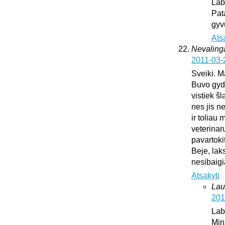
Lab
Pat
gyv
Ats
Nevaling
2011-03-
Sveiki. M
Buvo gydy
vistiek š
nes jis n
ir toliau
veterinar
pavartoki
Beje, lak
nesibaig
Atsakyti
Lau
201
Lab
Min