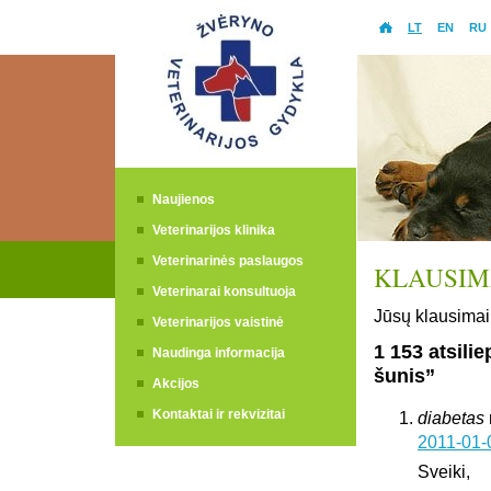
LT
EN
RU
Naujienos
Veterinarijos klinika
Veterinarinės paslaugos
KLAUSIMA
Veterinarai konsultuoja
Jūsų klausimai 
Veterinarijos vaistinė
1 153 atsili
Naudinga informacija
šunis”
Akcijos
Kontaktai ir rekvizitai
diabetas
2011-01-
Sveiki,