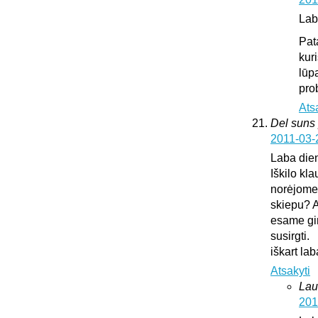
Lab
Pat
kur
lūp
pro
Ats
Del suns 
2011-03-
Laba die
Iškilo kl
norėjome 
skiepu? A
esame gir
susirgti.
iškart l
Atsakyti
Lau
201