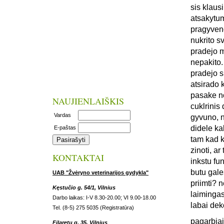
sis klaus
atsakytum
pragyveno
nukrito s
pradejo m
nepakito.
pradejo s
atsirado 
pasake no
NAUJIENLAIŠKIS
cuklrinis 
Vardas
gyvuno, n
didele ka
E-paštas
tam kad k
zinoti, a
KONTAKTAI
inkstu fun
butu gale
UAB "Žvėryno veterinarijos gydykla"
priimti? 
Kęstučio g. 54/1, Vilnius
laiminga
Darbo laikas: I-V 8.30-20.00; VI 9.00-18.00
labai dek
Tel. (8-5) 275 5035 (Registratūra)
pagarbiai
Filaretų g. 35, Vilnius