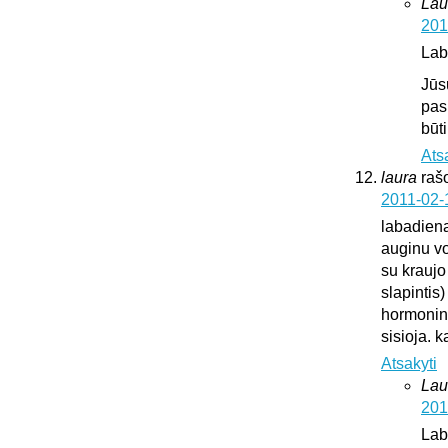
Lau
201
Lab
Jūs
pas
būt
Ats
laura
raš
2011-02-
labadien
auginu vok
su kraujo
slapintis
hormonini
sisioja. k
Atsakyti
Lau
201
Lab