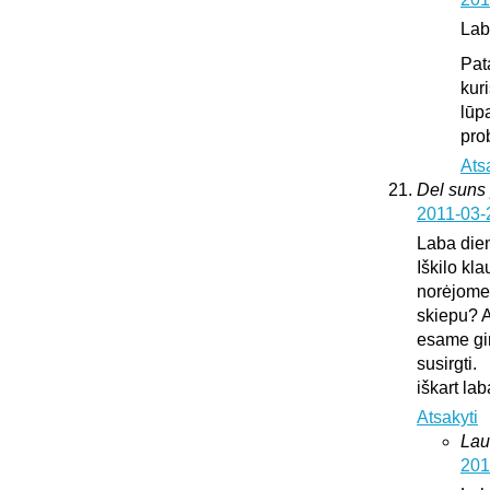
Lab
Pat
kur
lūp
pro
Ats
Del suns 
2011-03-
Laba die
Iškilo kl
norėjome 
skiepu? A
esame gir
susirgti.
iškart l
Atsakyti
Lau
201