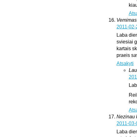
kia
Ats
Vemimas
2011-02-
Laba dien
sviesiai 
kartais sk
praeis s
Atsakyti
Lau
201
Lab
Rei
rek
Ats
Nezinau k
2011-03-
Laba dien