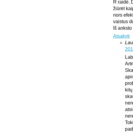
R raidė. 
žiūrėt ka
nors efek
vaistus d
Iš anksto
Atsakyti
Lau
201
Lab
Art
Ska
api
pro
kit
ska
ner
atsi
ner
Tok
pad