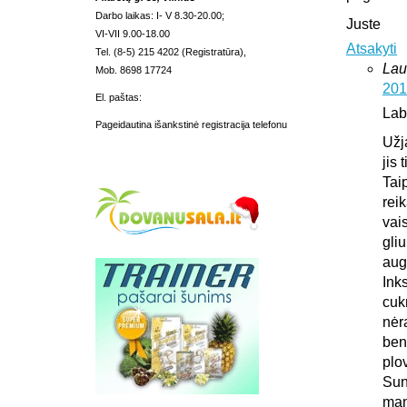
Darbo laikas: I- V 8.30-20.00;
Juste
VI-VII 9.00-18.00
Atsakyti
Tel. (8-5) 215 4202 (Registratūra),
Lau
Mob. 8698 17724
201
El. paštas:
Lab
Pageidautina išankstinė registracija telefonu
Užj
jis 
Tai
rei
vais
gliu
aug
Ink
cuk
nėr
ben
plo
Sun
man