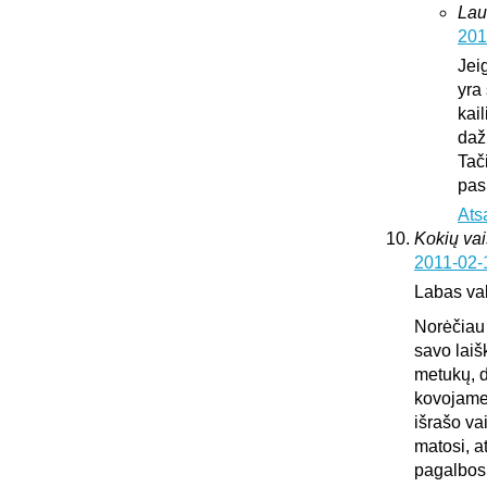
Lau
201
Jei
yra 
kai
daž
Tač
pas
Ats
Kokių vai
2011-02-
Labas va
Norėčiau 
savo laiš
metukų, d
kovojame,
išrašo va
matosi, a
pagalbos.