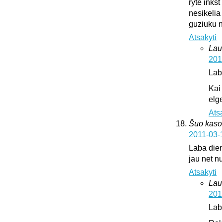
ryte inks
nesikelia
guziuku 
Atsakyti
Lau
201
Lab
Kai
elge
Ats
Šuo kaso
2011-03-
Laba dien
jau net nu
Atsakyti
Lau
201
Lab