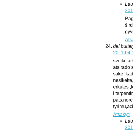
Lau
201
Pag
šird
gyv
Ats
del bulter
2011-04-
sveiki,la
atsirado 
sake ,kad
nesikeite
erkutes ,
i terpent
pats,nore
tyrimu,ac
Atsakyti
Lau
201