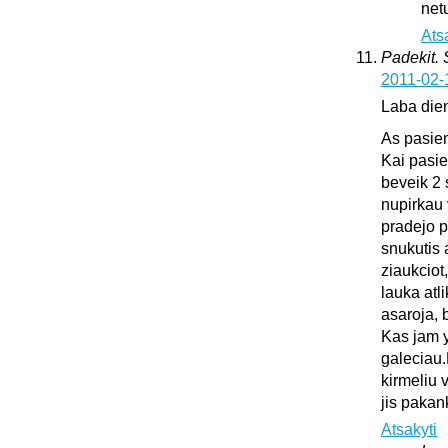
netu
Ats
Padekit.
2011-02-
Laba die
As pasie
Kai pasie
beveik 2 
nupirkau 
pradejo pl
snukutis 
ziaukciot
lauka atli
asaroja, 
Kas jam y
galeciau.
kirmeliu 
jis pakan
Atsakyti