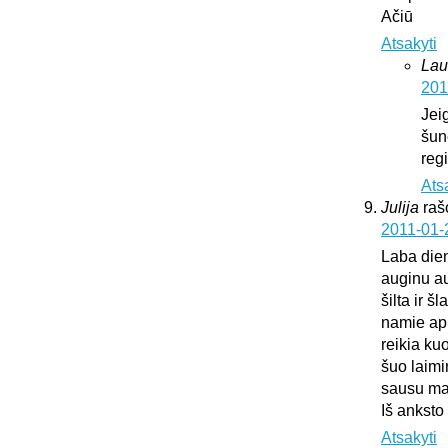
Ačiū
Atsakyti
Lau
201
Jei
šun
regi
Ats
Julija
raš
2011-01-
Laba die
auginu au
šilta ir š
namie api
reikia ku
šuo laimi
sausu mai
Iš anksto
Atsakyti