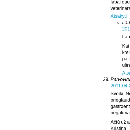
labai dau
veterinar
Atsakyti
Lau
201
Lab
Kai
krei
pat
ultr
Ats
Parvoviru
2011-04-
Sveiki. N
prieglaud
gastroente
negalima l
Ačiū už 
Kristina