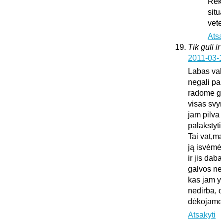
Rek
sit
vet
Ats
Tik guli i
2011-03-
Labas vak
negali pa
radome gu
visas sv
jam pilva
palakstyti
Tai vat,m
ją isvėmė
ir jis da
galvos ne
kas jam y
nedirba, 
dėkojame 
Atsakyti