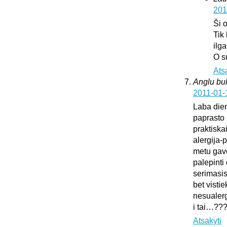
201
Ši 
Tik
ilg
O s
Ats
Anglu bul
2011-01-
Laba dien
paprasto 
praktiska
alergija-
metu gavo
palepinti 
serimasi
bet vistie
nesualerg
i tai…??
Atsakyti