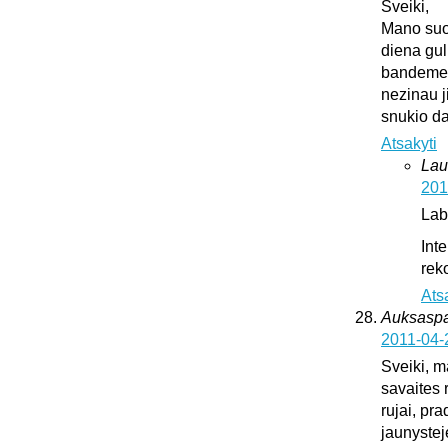
Sveiki,
Mano suo
diena gul
bandeme ji
nezinau j
snukio da
Atsakyti
Lau
201
Lab
Int
rek
Ats
Auksaspal
2011-04-
Sveiki, m
savaites 
rujai, pr
jaunystej