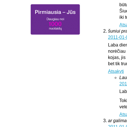
būt
Šiu
iki
Ats
šuniui pr
2011-01-
Laba die
norėčiau 
kojas, jis
bet tik t
Atsakyti
Lau
201
Lab
Tok
vete
Ats
ar galima 
2011-01-