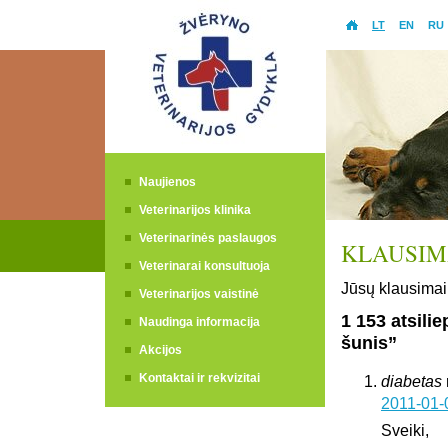
LT
EN
RU
Naujienos
Veterinarijos klinika
Veterinarinės paslaugos
KLAUSIMA
Veterinarai konsultuoja
Jūsų klausimai 
Veterinarijos vaistinė
1 153 atsili
Naudinga informacija
šunis”
Akcijos
Kontaktai ir rekvizitai
diabetas
2011-01-
Sveiki,