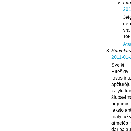
Lau
201
Jei
nepa
yra
Tok
Ats
Suniukas
2011-01-
Sveiki,
Prieš dvi
lovos ir 
apžiūrėju
kalytė lei
šlubavima
peprimina 
laksto an
matyt užs
girnelės 
dar palau