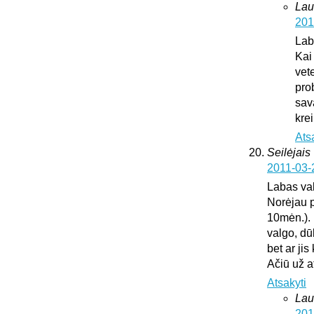
Lau
201
Lab
Kai
vete
pro
sav
krei
Ats
Seilėjais
2011-03-
Labas va
Norėjau p
10mėn.). 
valgo, dū
bet ar ji
Ačiū už 
Atsakyti
Lau
201