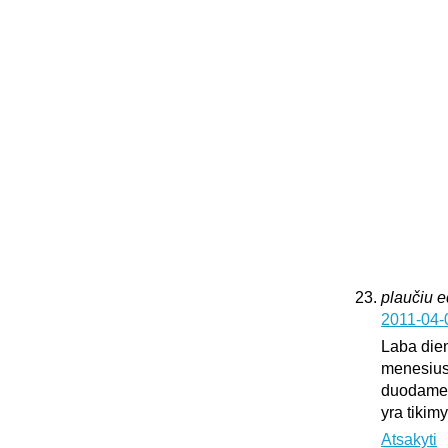
plaučiu 
2011-04-
Laba dien
menesius
duodame k
yra tikim
Atsakyti