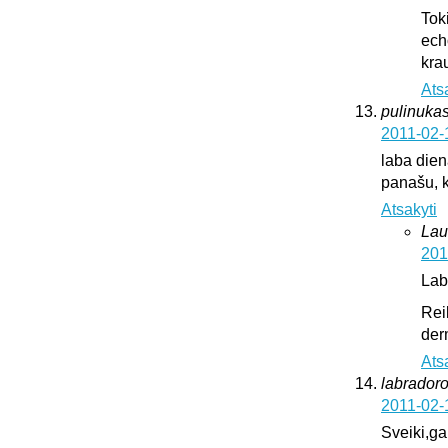
Tok
ech
krau
Ats
pulinukas
2011-02-
laba diena
panašu, k
Atsakyti
Lau
201
Lab
Rei
der
Ats
labrador
2011-02-
Sveiki,ga