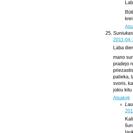
Lab
Būt
krei
Ats
Suniukas
2011-04-
Laba die
mano suni
pradejo n
priezasti
palieka, 
svoris. k
jokiu kit
Atsakyti
Lau
201
Kali
šun
lauk