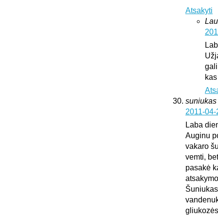
Atsakyti
Lau
201
Lab
Užj
gali
kas
Ats
suniukas
2011-04-
Laba die
Auginu po
vakaro šu
vemti, be
pasakė kad
atsakymo
Šuniukas 
vandenuko
gliukozės