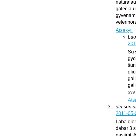
naturalaus
galėčiau d
gyvenam u
veterinora
Atsakyti
Lau
201
Su 
gyd
šun
gliu
gali
gali
sva
Ats
del suni
2011-05-
Laba dien
dabar 3 s
pasiimt. 