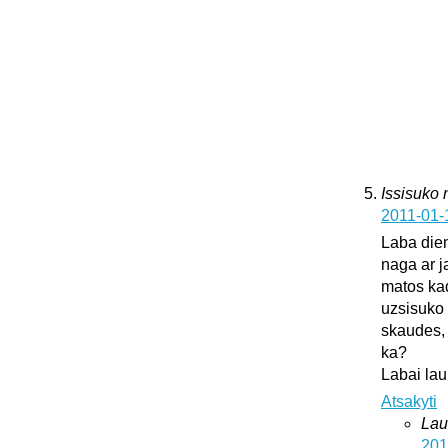
Issisuko
2011-01-
Laba dien
naga ar j
matos kad
uzsisuko 
skaudes, 
ka?
Labai lau
Atsakyti
Lau
201