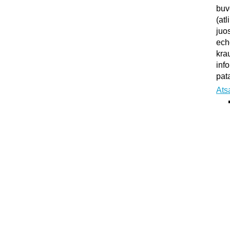
buv
(atl
juo
ech
kra
inf
pata
Ats