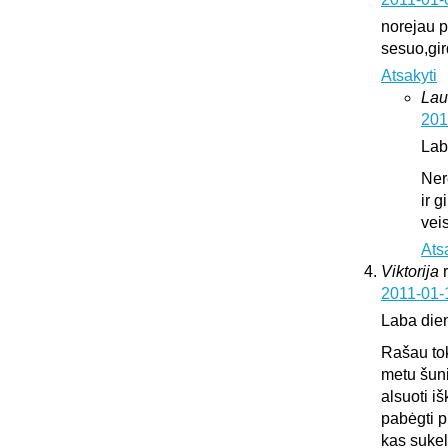
norejau pa
sesuo,gir
Atsakyti
Lau
201
Lab
Ner
ir 
vei
Ats
Viktorija
2011-01-
Laba die
Rašau tok
metu šuni
alsuoti i
pabėgti p
kas sukeli