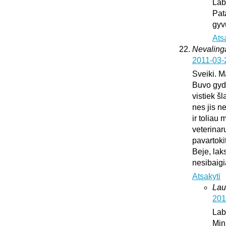
Lab
Pat
gyv
Ats
Nevaling
2011-03-
Sveiki. M
Buvo gydy
vistiek š
nes jis n
ir toliau
veterinar
pavartoki
Beje, lak
nesibaig
Atsakyti
Lau
201
Lab
Min