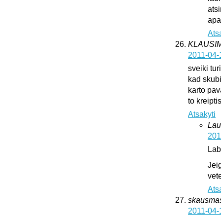
ats
apat
Ats
KLAUSI
2011-04-
sveiki tur
kad skub
karto pava
to kreipti
Atsakyti
Lau
201
Lab
Jei
vete
Ats
skausma
2011-04-