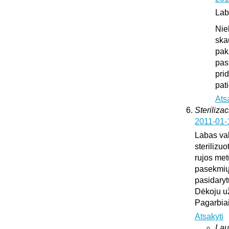
Lab
Nie
ska
pak
pas
pri
pat
Ats
Sterilizac
2011-01-
Labas vak
sterilizuo
rujos met
pasekmių 
pasidary
Dėkoju u
Pagarbia
Atsakyti
Lau