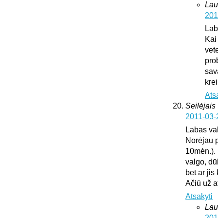
Lau
201
Lab
Kai
vete
pro
sav
krei
Ats
Seilėjais
2011-03-
Labas va
Norėjau p
10mėn.). 
valgo, dū
bet ar ji
Ačiū už 
Atsakyti
Lau
201