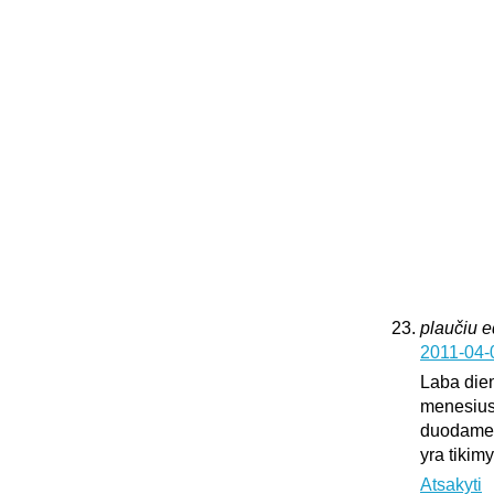
plaučiu 
2011-04-
Laba dien
menesius
duodame k
yra tikim
Atsakyti