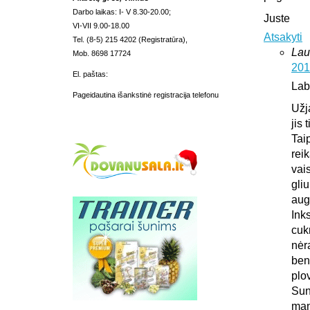
Darbo laikas: I- V 8.30-20.00;
Juste
VI-VII 9.00-18.00
Atsakyti
Tel. (8-5) 215 4202 (Registratūra),
Lau
Mob. 8698 17724
201
El. paštas:
Lab
Pageidautina išankstinė registracija telefonu
Užj
jis 
Tai
rei
vais
gliu
aug
Ink
cuk
nėr
ben
plo
Sun
man