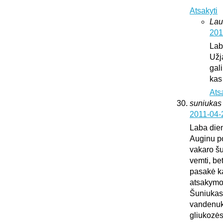
Atsakyti
Lau
201
Lab
Užj
gali
kas
Ats
suniukas
2011-04-
Laba die
Auginu po
vakaro šu
vemti, be
pasakė kad
atsakymo
Šuniukas 
vandenuko
gliukozės