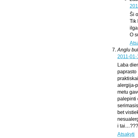
201
Ši 
Tik
ilg
O s
Ats
Anglu bul
2011-01-
Laba dien
paprasto 
praktiska
alergija-
metu gavo
palepinti 
serimasi
bet vistie
nesualerg
i tai…??
Atsakyti