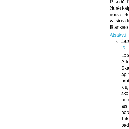
R raidė. 
žiūrėt ka
nors efek
vaistus d
Iš anksto
Atsakyti
Lau
201
Lab
Art
Ska
api
pro
kit
ska
ner
atsi
ner
Tok
pad