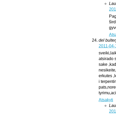
Lau
201
Pag
šird
gyv
Ats
del bulter
2011-04-
sveiki,la
atsirado 
sake ,kad
nesikeite
erkutes ,
i terpent
pats,nore
tyrimu,ac
Atsakyti
Lau
201