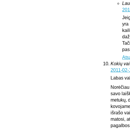
Lau
201
Jei
yra 
kai
daž
Tač
pas
Ats
Kokių vai
2011-02-
Labas va
Norėčiau 
savo laiš
metukų, d
kovojame,
išrašo va
matosi, a
pagalbos.