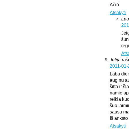
Ačiū
Atsakyti
Lau
201
Jei
šun
regi
Ats
Julija
raš
2011-01-
Laba die
auginu au
šilta ir š
namie api
reikia ku
šuo laimi
sausu mai
Iš anksto
Atsakyti