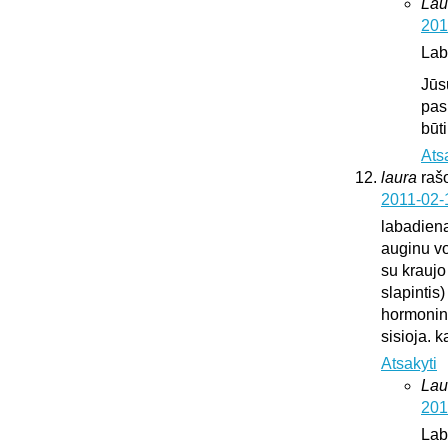
Lau
201
Lab
Jūs
pas
būt
Ats
laura
raš
2011-02-
labadien
auginu vok
su kraujo
slapintis
hormonini
sisioja. k
Atsakyti
Lau
201
Lab