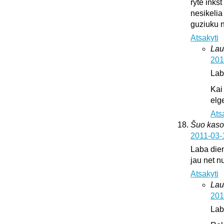
ryte inks
nesikelia
guziuku 
Atsakyti
Lau
201
Lab
Kai
elge
Ats
Šuo kaso
2011-03-
Laba dien
jau net nu
Atsakyti
Lau
201
Lab