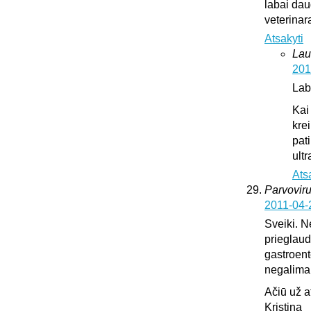
labai dau
veterinar
Atsakyti
Lau
201
Lab
Kai
krei
pat
ultr
Ats
Parvoviru
2011-04-
Sveiki. N
prieglaud
gastroente
negalima l
Ačiū už 
Kristina