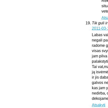
Rek
sit
vet
Ats
Tik guli i
2011-03-
Labas vak
negali pa
radome gu
visas sv
jam pilva
palakstyti
Tai vat,m
ją isvėmė
ir jis da
galvos ne
kas jam y
nedirba, 
dėkojame 
Atsakyti