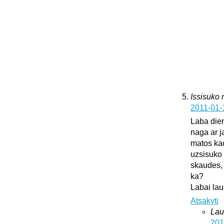
Issisuko
2011-01-
Laba dien
naga ar j
matos kad
uzsisuko 
skaudes, 
ka?
Labai lau
Atsakyti
Lau
201