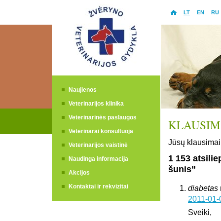
LT
EN
RU
Naujienos
Veterinarijos klinika
Veterinarinės paslaugos
KLAUSIMA
Veterinarai konsultuoja
Jūsų klausimai 
Veterinarijos vaistinė
1 153 atsili
Naudinga informacija
šunis”
Akcijos
Kontaktai ir rekvizitai
diabetas
2011-01-
Sveiki,