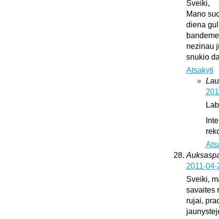
Sveiki,
Mano suo
diena gul
bandeme ji
nezinau j
snukio da
Atsakyti
Lau
201
Lab
Int
rek
Ats
Auksaspal
2011-04-
Sveiki, m
savaites 
rujai, pr
jaunystej