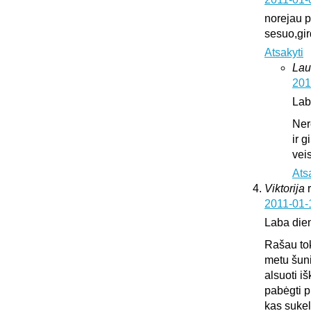
norejau pa
sesuo,gir
Atsakyti
Lau
201
Lab
Ner
ir 
vei
Ats
Viktorija
2011-01-
Laba die
Rašau tok
metu šuni
alsuoti i
pabėgti p
kas sukeli