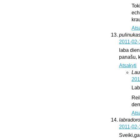
Tok
ech
krau
Ats
pulinukas
2011-02-
laba diena
panašu, k
Atsakyti
Lau
201
Lab
Rei
der
Ats
labrador
2011-02-
Sveiki,ga