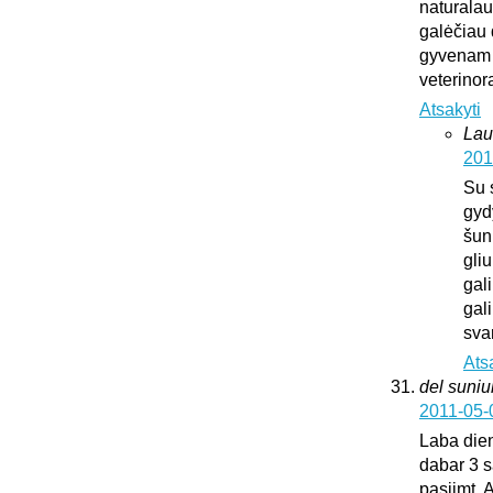
naturalaus
galėčiau d
gyvenam u
veterinora
Atsakyti
Lau
201
Su 
gyd
šun
gliu
gali
gali
sva
Ats
del suni
2011-05-
Laba dien
dabar 3 s
pasiimt. 