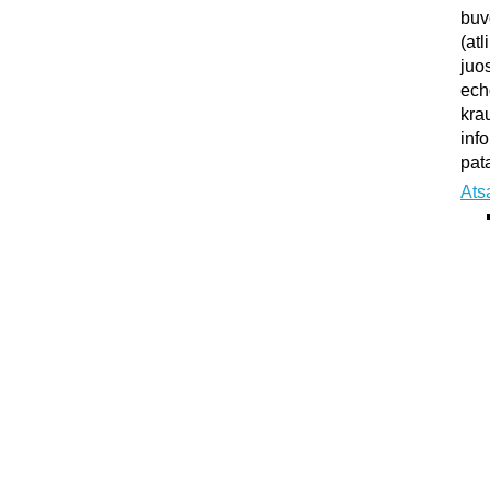
buv
(atl
juo
ech
kra
inf
pata
Ats