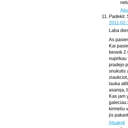
netu
Ats
Padekit.
2011-02-
Laba die
As pasie
Kai pasie
beveik 2 
nupirkau 
pradejo pl
snukutis 
ziaukciot
lauka atli
asaroja, 
Kas jam y
galeciau.
kirmeliu 
jis pakan
Atsakyti