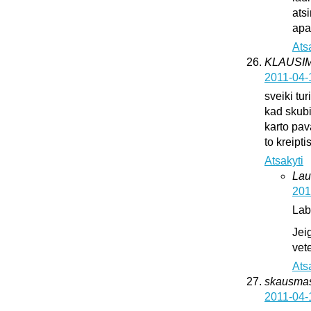
ats
apat
Ats
KLAUSI
2011-04-
sveiki tur
kad skub
karto pava
to kreipti
Atsakyti
Lau
201
Lab
Jei
vete
Ats
skausma
2011-04-