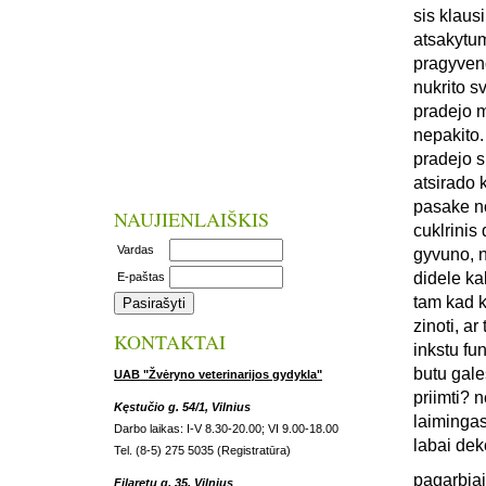
sis klaus
atsakytum
pragyveno
nukrito s
pradejo m
nepakito.
pradejo s
atsirado 
pasake no
NAUJIENLAIŠKIS
cuklrinis 
Vardas
gyvuno, n
didele ka
E-paštas
tam kad k
zinoti, a
KONTAKTAI
inkstu fun
butu gale
UAB "Žvėryno veterinarijos gydykla"
priimti? 
Kęstučio g. 54/1, Vilnius
laiminga
Darbo laikas: I-V 8.30-20.00; VI 9.00-18.00
labai dek
Tel. (8-5) 275 5035 (Registratūra)
pagarbiai
Filaretų g. 35, Vilnius