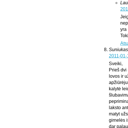
Lau
201
Jei
nepa
yra
Tok
Ats
Suniukas
2011-01-
Sveiki,
Prieš dvi
lovos ir 
apžiūrėju
kalytė lei
šlubavima
peprimina 
laksto an
matyt užs
girnelės 
dar palau