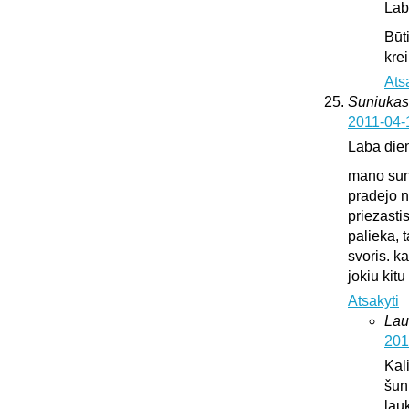
Lab
Būt
krei
Ats
Suniukas
2011-04-
Laba die
mano suni
pradejo n
priezasti
palieka, 
svoris. k
jokiu kit
Atsakyti
Lau
201
Kali
šun
lauk