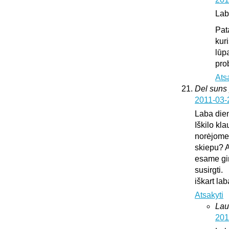
Lab
Pat
kur
lūp
pro
Ats
Del suns 
2011-03-
Laba die
Iškilo kl
norėjome 
skiepu? A
esame gir
susirgti.
iškart l
Atsakyti
Lau
201