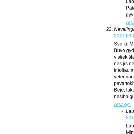
Lab
Pat
gyv
Ats
Nevaling
2011-03-
Sveiki. M
Buvo gydy
vistiek š
nes jis n
ir toliau
veterinar
pavartoki
Beje, lak
nesibaig
Atsakyti
Lau
201
Lab
Min