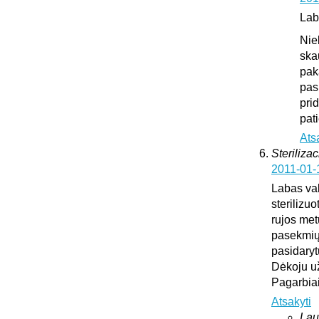
Lab
Nie
ska
pak
pas
pri
pat
Ats
Sterilizac
2011-01-
Labas vak
sterilizuo
rujos met
pasekmių 
pasidary
Dėkoju u
Pagarbia
Atsakyti
Lau