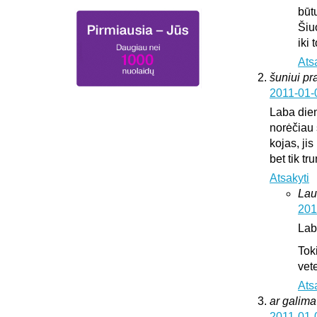
būt
Šiu
iki
Ats
šuniui pr
2011-01-
Laba die
norėčiau 
kojas, jis
bet tik t
Atsakyti
Lau
201
Lab
Tok
vete
Ats
ar galima 
2011-01-