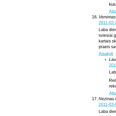
kia
Ats
Vemimas
2011-02-
Laba dien
sviesiai 
kartais sk
praeis s
Atsakyti
Lau
201
Lab
Rei
rek
Ats
Nezinau k
2011-03-
Laba dien