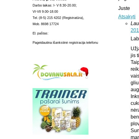
Darbo laikas: I- V 8.30-20.00;
Juste
VI-VII 9.00-18.00
Atsakyti
Tel. (8-5) 215 4202 (Registratūra),
Lau
Mob. 8698 17724
201
El. paštas:
Lab
Pageidautina išankstinė registracija telefonu
Užj
jis 
Tai
rei
vais
gliu
aug
Ink
cuk
nėr
ben
plo
Sun
man