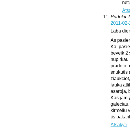
netu
Ats
Padekit.
2011-02-
Laba die
As pasie
Kai pasie
beveik 2 
nupirkau 
pradejo pl
snukutis 
ziaukciot
lauka atli
asaroja, 
Kas jam y
galeciau.
kirmeliu 
jis pakan
Atsakyti