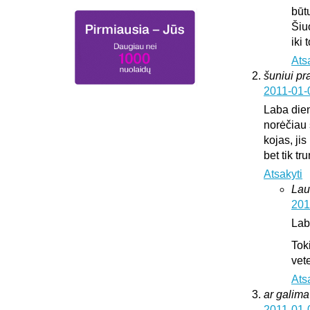
būt
Šiu
iki
Ats
šuniui pr
2011-01-
Laba die
norėčiau 
kojas, jis
bet tik t
Atsakyti
Lau
201
Lab
Tok
vete
Ats
ar galima 
2011-01-