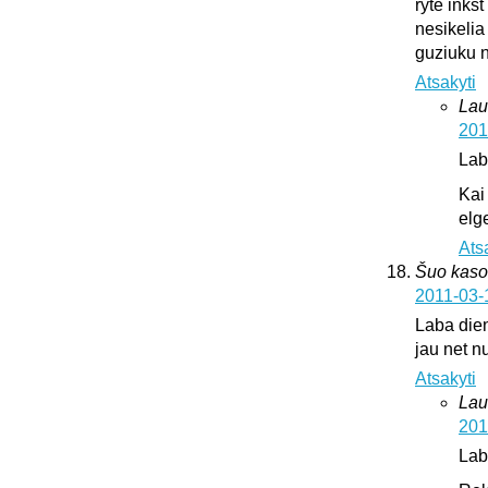
ryte inks
nesikelia
guziuku 
Atsakyti
Lau
201
Lab
Kai
elge
Ats
Šuo kaso
2011-03-
Laba dien
jau net nu
Atsakyti
Lau
201
Lab