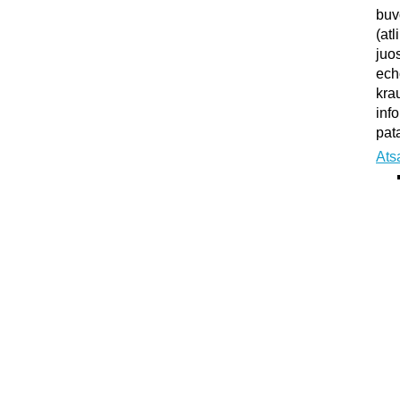
buv
(atl
juo
ech
kra
inf
pata
Ats