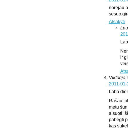
norejau pa
sesuo,gir
Atsakyti
Lau
201
Lab
Ner
ir 
vei
Ats
Viktorija
2011-01-
Laba die
Rašau tok
metu šuni
alsuoti i
pabėgti p
kas sukeli