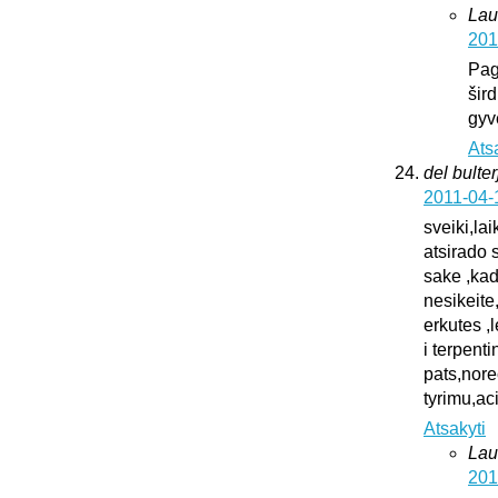
Lau
201
Pag
šird
gyv
Ats
del bulter
2011-04-
sveiki,la
atsirado 
sake ,kad
nesikeite
erkutes ,
i terpent
pats,nore
tyrimu,ac
Atsakyti
Lau
201