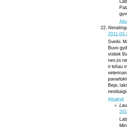
Lab
Pat
gyv
Ats
Nevaling
2011-03-
Sveiki. M
Buvo gydy
vistiek š
nes jis n
ir toliau
veterinar
pavartoki
Beje, lak
nesibaig
Atsakyti
Lau
201
Lab
Min