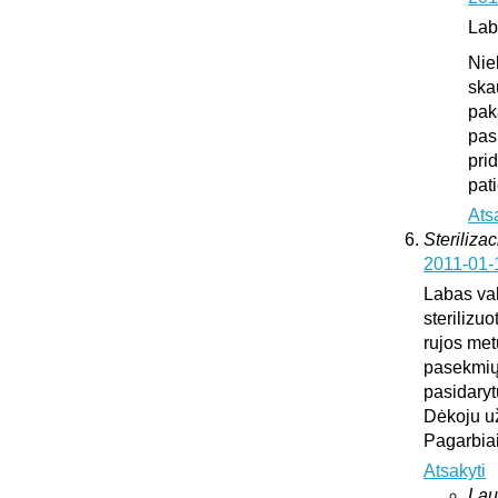
Lab
Nie
ska
pak
pas
pri
pat
Ats
Sterilizac
2011-01-
Labas vak
sterilizuo
rujos met
pasekmių 
pasidary
Dėkoju u
Pagarbia
Atsakyti
Lau