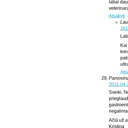
labai dau
veterinar
Atsakyti
Lau
201
Lab
Kai
krei
pat
ultr
Ats
Parvoviru
2011-04-
Sveiki. N
prieglaud
gastroente
negalima l
Ačiū už 
Kristina