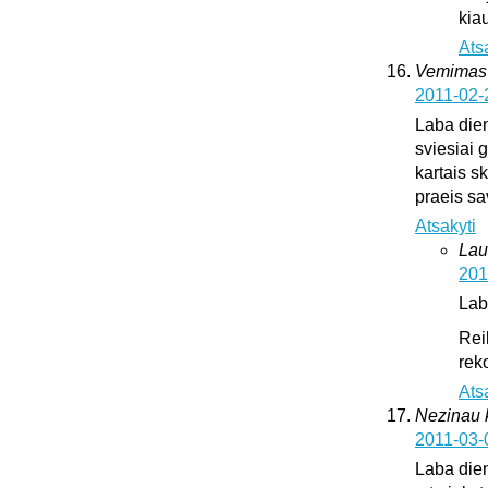
kia
Ats
Vemimas
2011-02-
Laba dien
sviesiai 
kartais sk
praeis s
Atsakyti
Lau
201
Lab
Rei
rek
Ats
Nezinau k
2011-03-
Laba dien