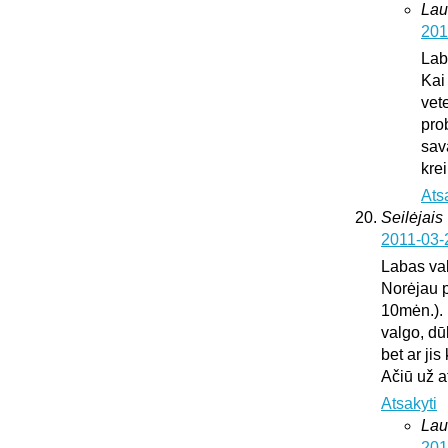
Lau
201
Lab
Kai
vete
pro
sav
krei
Ats
Seilėjais
2011-03-
Labas va
Norėjau p
10mėn.). 
valgo, dū
bet ar ji
Ačiū už 
Atsakyti
Lau
201