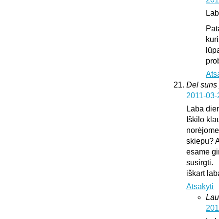
Lab
Pat
kur
lūp
pro
Ats
Del suns 
2011-03-
Laba die
Iškilo kl
norėjome 
skiepu? A
esame gir
susirgti.
iškart l
Atsakyti
Lau
201