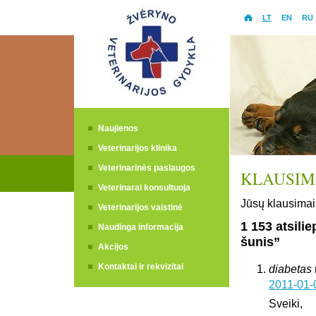
LT
EN
RU
Naujienos
Veterinarijos klinika
Veterinarinės paslaugos
KLAUSIMA
Veterinarai konsultuoja
Jūsų klausimai 
Veterinarijos vaistinė
1 153 atsili
Naudinga informacija
šunis”
Akcijos
Kontaktai ir rekvizitai
diabetas
2011-01-
Sveiki,