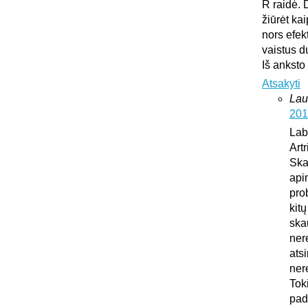
R raidė. 
žiūrėt ka
nors efek
vaistus d
Iš anksto
Atsakyti
Lau
201
Lab
Art
Ska
api
pro
kit
ska
ner
atsi
ner
Tok
pad