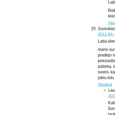
Lab
Būt
krei
Ats
Suniukas
2011-04-
Laba die
mano suni
pradejo n
priezasti
palieka, 
svoris. k
jokiu kit
Atsakyti
Lau
201
Kali
šun
lauk