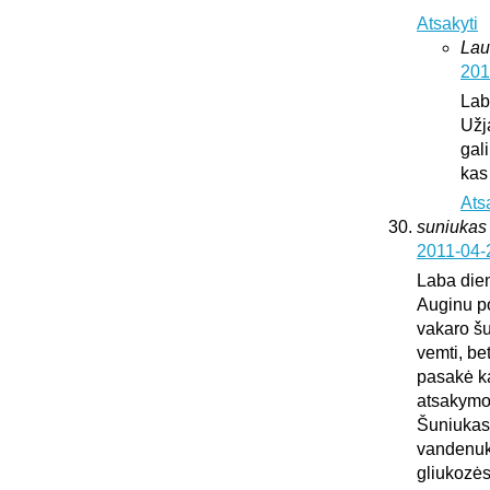
Atsakyti
Lau
201
Lab
Užj
gali
kas
Ats
suniukas
2011-04-
Laba die
Auginu po
vakaro šu
vemti, be
pasakė kad
atsakymo
Šuniukas 
vandenuko
gliukozės