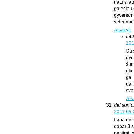
naturalaus
galėčiau d
gyvenam u
veterinora
Atsakyti
Lau
201
Su 
gyd
šun
gliu
gali
gali
sva
Ats
del suni
2011-05-
Laba dien
dabar 3 s
pasiimt. 