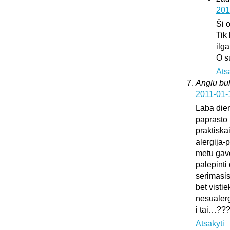
201
Ši 
Tik
ilg
O s
Ats
Anglu bul
2011-01-
Laba dien
paprasto 
praktiska
alergija-
metu gavo
palepinti 
serimasi
bet vistie
nesualerg
i tai…??
Atsakyti