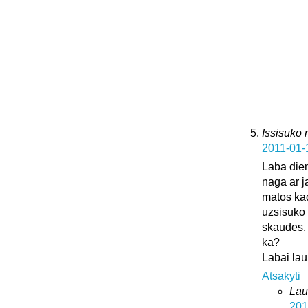
Issisuko
2011-01-
Laba dien
naga ar j
matos kad
uzsisuko 
skaudes, 
ka?
Labai lau
Atsakyti
Lau
201