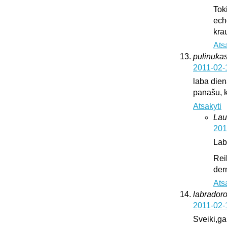
Tok
ech
krau
Ats
pulinukas
2011-02-
laba diena
panašu, k
Atsakyti
Lau
201
Lab
Rei
der
Ats
labrador
2011-02-
Sveiki,ga