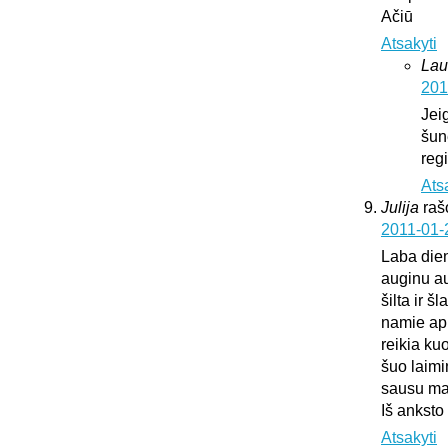
Ačiū
Atsakyti
Lau
201
Jei
šun
regi
Ats
Julija
raš
2011-01-
Laba die
auginu au
šilta ir š
namie api
reikia ku
šuo laimi
sausu mai
Iš anksto
Atsakyti