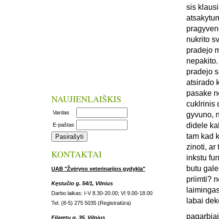
sis klaus
atsakytum
pragyveno
nukrito s
pradejo m
nepakito.
pradejo s
atsirado 
pasake no
NAUJIENLAIŠKIS
cuklrinis 
Vardas
gyvuno, n
didele ka
E-paštas
tam kad k
zinoti, a
KONTAKTAI
inkstu fun
butu gale
UAB "Žvėryno veterinarijos gydykla"
priimti? 
Kęstučio g. 54/1, Vilnius
laiminga
Darbo laikas: I-V 8.30-20.00; VI 9.00-18.00
labai dek
Tel. (8-5) 275 5035 (Registratūra)
pagarbiai
Filaretų g. 35, Vilnius