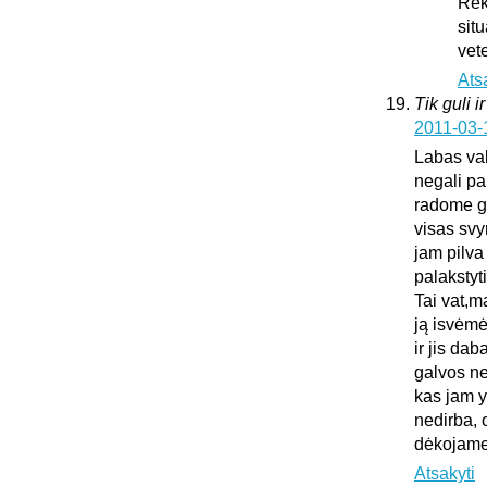
Rek
sit
vet
Ats
Tik guli i
2011-03-
Labas vak
negali pa
radome gu
visas sv
jam pilva
palakstyti
Tai vat,m
ją isvėmė
ir jis da
galvos ne
kas jam y
nedirba, 
dėkojame 
Atsakyti