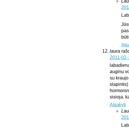
Lau
201
Lab
Jūs
pas
būt
Ats
laura
raš
2011-02-
labadien
auginu vok
su kraujo
slapintis
hormonini
sisioja. k
Atsakyti
Lau
201
Lab