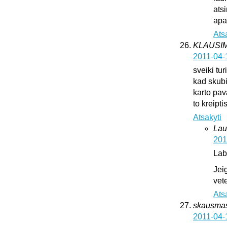
ats
apat
Ats
KLAUSI
2011-04-
sveiki tur
kad skub
karto pava
to kreipti
Atsakyti
Lau
201
Lab
Jei
vete
Ats
skausma
2011-04-