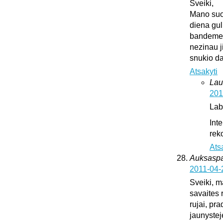
Sveiki,
Mano suo
diena gul
bandeme ji
nezinau j
snukio da
Atsakyti
Lau
201
Lab
Int
rek
Ats
Auksaspal
2011-04-
Sveiki, m
savaites 
rujai, pr
jaunystej