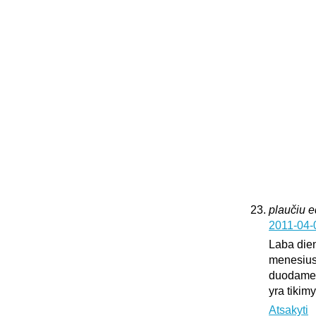
plaučiu 
2011-04-
Laba dien
menesius
duodame k
yra tikim
Atsakyti