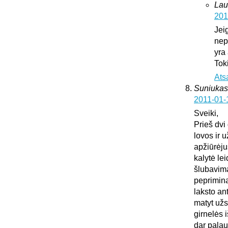
Lau
201
Jei
nepa
yra
Tok
Ats
Suniukas
2011-01-
Sveiki,
Prieš dvi
lovos ir 
apžiūrėju
kalytė lei
šlubavima
peprimina 
laksto an
matyt užs
girnelės 
dar palau